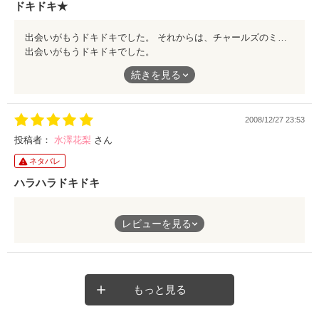
ドキドキ★
出会いがもうドキドキでした。 それからは、チャールズのミステリアスな雰囲気に引き込まれどんどん読んでしまいました。 ドキドキな大人の物語。 オススメです★ おまけも最高ですよ♪
出会いがもうドキドキでした。
それからは、チャールズのミステリアスな雰囲気に引き込まれど
続きを見る
んどん読んでしまいました。
ドキドキな大人の物語。
2008/12/27 23:53
オススメです★
投稿者：
水澤花梨
さん
おまけも最高ですよ♪
ネタバレ
ハラハラドキドキ
二人の出会いからして、どうなってしまうのかとハラハラドキド
レビューを見る
キしながら読みました！
外国が舞台のストーリーがとても新鮮で面白かったです。
最後に証されたチャールズの正体にビックリ？！
もっと見る