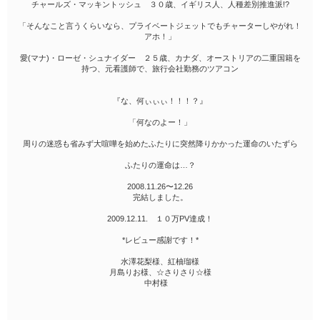
チャールズ・マッキントッシュ ３０歳、イギリス人、人種差別推進派!?
「そんなこと言うくらいなら、プライベートジェットでもチャーターしやがれ！
アホ！」
愛(マナ)・ローゼ・シュナイダー ２５歳、カナダ、オーストリアの二重国籍を
持つ、元看護師で、旅行会社勤務のツアコン
『な、何ぃぃぃ！！！？』
「何なのよー！」
周りの迷惑も省みず大喧嘩を始めたふたりに突然降りかかった運命のいたずら
ふたりの運命は…？
2008.11.26〜12.26
完結しました。
2009.12.11. １０万PV達成！
*レビュー感謝です！*
水澤花梨様、紅柚瑠様
月島りお様、☆さりさり☆様
中村様