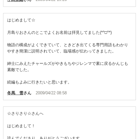
はじめまして☆
月島りおさんのとこでよくお名前は拝見してました(*^□^*)
物語の構成がよくできていて、ときどき出てくる専門用語もわかり
やすき簡潔に説明されていて、臨場感が伝わってきました。
紳士にみえたチャールズがやきもちやジレンマで素に戻るかんじも
素敵でした。
続編もよみに行きたいと思います。
冬馬 雪
さん
2009/04/22 08:58
☆さりさり☆さんへ
はじめまして！
読んでくださり、ありがとうございます。