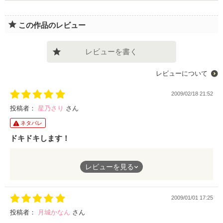
この作品のレビュー
レビューを書く
レビューについて
2009/02/18 21:52
投稿者：
星乃さり
さん
ネタバレ
ドキドキします！
衝撃の事件からスタート・・・
レビューを見る
段々とチャールズの正体が少しずつ明らかになるにつれ、
ドキドキ感まで急上昇します！
2009/01/01 17:25
光景が浮かんでくるほど、スッと世界に魅了されました。
投稿者：
月城かなん
さん