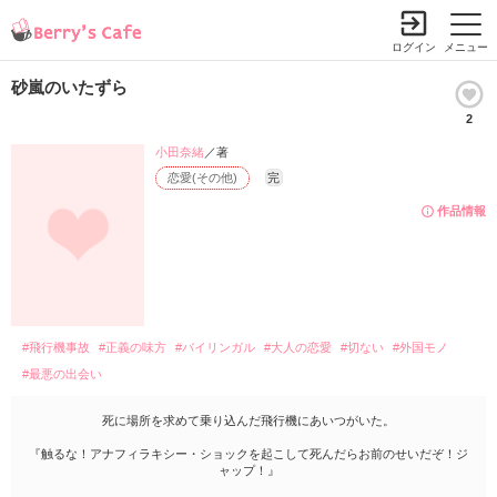
ログイン
メニュー
砂嵐のいたずら
2
小田奈緒
／著
恋愛(その他)
完
作品情報
#飛行機事故
#正義の味方
#バイリンガル
#大人の恋愛
#切ない
#外国モノ
#最悪の出会い
死に場所を求めて乗り込んだ飛行機にあいつがいた。
『触るな！アナフィラキシー・ショックを起こして死んだらお前のせいだぞ！ジ
ャップ！』