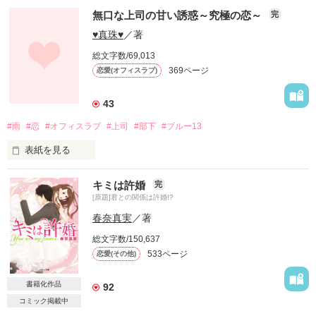
無口な上司の甘い誘惑～究極の恋～
完
今になって再会するとは思わなかった

♥真珠♥
／著
総文字数/69,013
369ページ
恋愛(オフィスラブ)
あの時から10年

忘れていた記憶が甦る

43
#雨
#恋
#オフィスラブ
#上司
#部下
#ブルー13
表紙を見る
「覚悟しとけよ？

あの時のこと、なかったことにはしねぇから」

竹内　愛奈（２４）

キミは許婚
完
[原題]君との関係は許婚!?
どしゃ降りの雨の中、

春奈真実
／著
そんなの、私は知りませんっ！

最愛の彼氏から、

総文字数/150,637
533ページ
恋愛(その他)
別れを告げられた。

＊＊＊＊＊＊＊＊＊＊

・・・

書籍化作品
92
コミック掲載中
一人ベンチに座って
