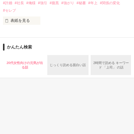
#許婚
#社長
#俺様
#強引
#腹黒
#強がり
#秘書
#年上
#関係の変化
仕事がバリバリ出来て、気が強い

泣きじゃくる愛奈に、

#セレブ
矢島梨沙(28歳)

手を差し伸べたのは・・・

表紙を見る
×

明るい茶髪にピアスのイケメン

父に突然紹介されたのは

イケメンなのに、

見た目と裏腹に仕事が出来る上司

中山浩司(28歳)

かんたん検索
高学歴、高収入、高身長なイケメン社長！

いつも無口で無表情な上司

唐沢　俊（２７）

再会によって、２人の運命は動き出す。

20代女性向けの元気が出
2時間で読める キーワー
じっくり読める面白い話
「お前の許婚だ」

る話
ド 「上司」 の話
だった・・・

って、あっさり言っちゃってるけど……初めて聞いたよ!?

ほんのり甘い、

１９歳のあたし。

時々ほろ苦い

＊＊＊＊＊＊＊＊＊＊

２０歳になったら結婚って……

大人のLove・・・

今月の特集　vol.77

【本気のオトナ恋愛】

「幸せだろ？　俺と結婚できるなんて」

覗いてみてください

にて、紹介していただきました☆

青春・友情
恋愛(その他)
恋愛(その他)
コメディ
夏コイ★1ヶ月の
愛も忍耐力!?
きっと会えるよ。
野球部、
読者数４０００人超え
