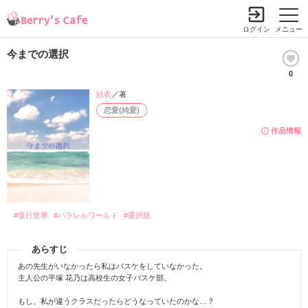
ログイン
メニュー
今までの選択
0
結衣
／著
恋愛(純愛)
作品情報
#並行世界
#パラレルワールド
#選択肢
あらすじ
あの先生がいなかったら私はバスケをしていなかった。
主人公の平塚 花乃は高校生の女子バスケ部。
もし、私が違うクラスだったらどうなっていたのかな…？