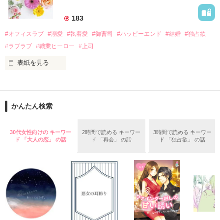
美桜を守るため、哲平は同居を提案してきて――。

――御影恭司その人だったのだ――！

　なぜか恭司から飼い猫の世話係を命じられた美桜は、猫の世
183
話を口実にしばしば呼び出された上、二人はいわゆる身体だけ
夏木美桜(なつきみお)

#オフィスラブ
#溺愛
#執着愛
#御曹司
#ハッピーエンド
#結婚
#独占欲
✕

#ラブラブ
#職業ヒーロー
#上司
鳴海哲平 (なるみてっぺい)

表紙を見る
作品を読む
止まっていたはずの二人の時間が、再び動き出す。

舞川雛子（26）は大手お菓子メーカー、三日月製菓コーポレー
再会から始まる、溺愛ラブ。

ションの企画戦略室で働いている。

また雛子には2年前から付き合いはじめ、半年前から同棲を始
2026.6.5～2026.7.25

かんたん検索
めた、同期で恋人の石垣守（26）がいるのだが、後輩の姫原由
羅（24）との浮気が発覚した上、いつのまにか元カノにされて
いた。

30代女性向けの キーワー
2時間で読める キーワー
3時間で読める キーワー
守と由羅から『便利屋雛子』と馬鹿にされ、一人こっそり泣い
ド 「大人の恋」 の話
ド 「再会」 の話
ド 「独占欲」 の話
＊以前、公開していた話の改稿版です＊

ていた雛子に、企画戦略室の上司である雪瀬鷹哉（29）が
『──俺と結婚してくれないか』といきなりプロポーズをしてき
た上、同居まで提案してきて──？

鷹哉『宜しくな、俺の雛子』🦅

雛子『俺の……ひぃ、雛子？！！！』🐥

作品を読む
シゴデキで冷徹な上司が見せる素顔は、なぜか想像以上に甘く