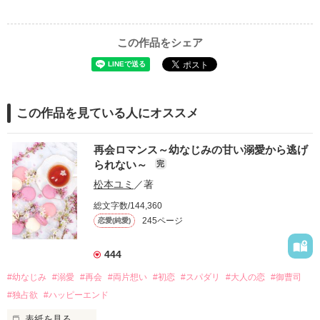
この作品をシェア
この作品を見ている人にオススメ
再会ロマンス～幼なじみの甘い溺愛から逃げ
られない～
完
松本ユミ
／著
総文字数/144,360
245ページ
恋愛(純愛)
444
#幼なじみ
#溺愛
#再会
#両片想い
#初恋
#スパダリ
#大人の恋
#御曹司
#独占欲
#ハッピーエンド
表紙を見る