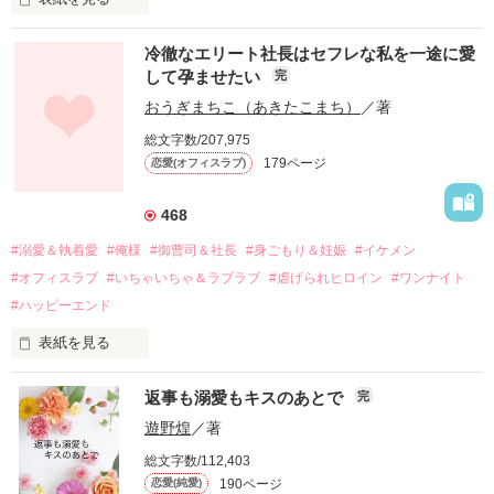
冷徹なエリート社長はセフレな私を一途に愛
して孕ませたい
完
幼なじみの哲平に淡い恋心を抱いていた美桜。

おうぎまちこ（あきたこまち）
／著
しかし、ある出来事をきっかけに二人の関係は壊れてしまう。

総文字数/207,975
関係修復もできないまま、美桜は両親の離婚によって

179ページ
恋愛(オフィスラブ)
引っ越すことになり、哲平とも離れ離れになった。

それから約十二年後。

468
過去の傷から、二度と会いたくないと思っていた哲平に

#溺愛＆執着愛
#俺様
#御曹司＆社長
#身ごもり＆妊娠
#イケメン
運命のような再会を果たす。

#オフィスラブ
#いちゃいちゃ＆ラブラブ
#虐げられヒロイン
#ワンナイト
そして、ひょんなことから

#ハッピーエンド
酔った勢いで一夜を共にしてしまった。

表紙を見る
さらに、美桜が初めてだと知った哲平は

『責任をとる、結婚しよう』と真っ直ぐに告げてきた。

　おかしな噂を流されて前の職場でうまくいかなかった梅田美
戸惑う美桜とは裏腹に、好きという気持ちを隠すことなく

返事も溺愛もキスのあとで
完
桜は、海外で傷心旅行をしていたところ、日本人美青年と出会
甘やかしてくる。

い、酒の勢いもあり一夜限りの関係となる。

遊野煌
／著
　帰国後、美桜は新しい職場でワンナイトした美青年と再会。
そんなある日、哲平は美桜がストーカー被害に

総文字数/112,403
なんと彼の正体は、とある財閥御曹司にも関わらず、一族を離
遭っていることを知る。

190ページ
恋愛(純愛)
れて起業した新進気鋭の実業家、社内でも冷徹だと評判な社長