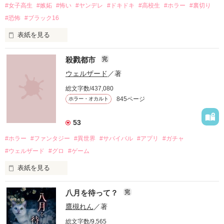
#女子高生
#嫉妬
#怖い
#ヤンデレ
#ドキドキ
#高校生
#ホラー
#裏切り
#恐怖
#ブラック16
表紙を見る
殺戮都市
完
ウェルザード
／著
総文字数/437,080
「お願い、正気に戻って！」

845ページ
ホラー・オカルト
「ずっと一緒にいてあげる。

53
地獄で恋を、やり直そうね……」

#ホラー
#ファンタジー
#異世界
#サバイバル
#アプリ
#ガチャ
#ウェルザード
#グロ
#ゲーム
自分勝手な女子高生たちの

表紙を見る
円形の都市で、生きる為に人を殺す。

恋と友情、そして……

八月を待って？
完
バケモノを生んで、殺して、殺される物語。

鷹槻れん
／著
定められたシステムに抗う事が出来ずに、流されるままに。

総文字数/9,565