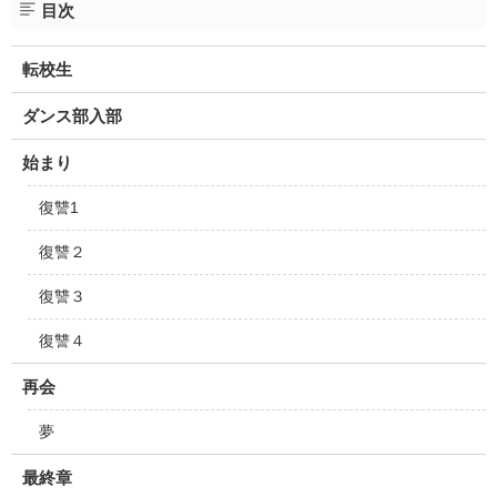
目次
転校生
ダンス部入部
始まり
復讐1
復讐２
復讐３
復讐４
再会
夢
最終章