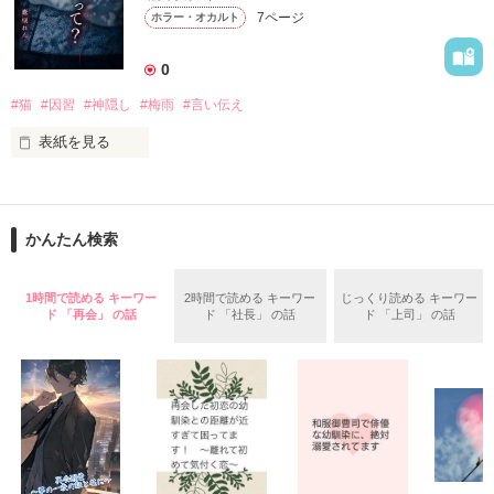
7ページ
ホラー・オカルト
殺し殺され、命の灯が完全に消えるまで。

0
#猫
#因習
#神隠し
#梅雨
#言い伝え
高い壁に阻まれ、出る事が出来ない街。

2015.12.27.完結公開

表紙を見る
現れる獣のような怪物。

「七つまでは神様からの預かりもの」――そんな古い言い伝え
を、僕は信じていなかった。

俺達は、生きる為に人を殺す。

かんたん検索
作品を読む
父と別れた母に連れられ、祖母の家で暮らし始めた六歳の夏。
雨が止むたび庭先へ現れるオッドアイの白猫と、「八月まで待
ってほしかった」と繰り返す祖母。

ガチャで自分を強くする。

1時間で読める キーワー
2時間で読める キーワー
じっくり読める キーワー
ド 「再会」 の話
ド 「社長」 の話
ド 「上司」 の話
やがて僕は……。
作品を読む
作品を読む