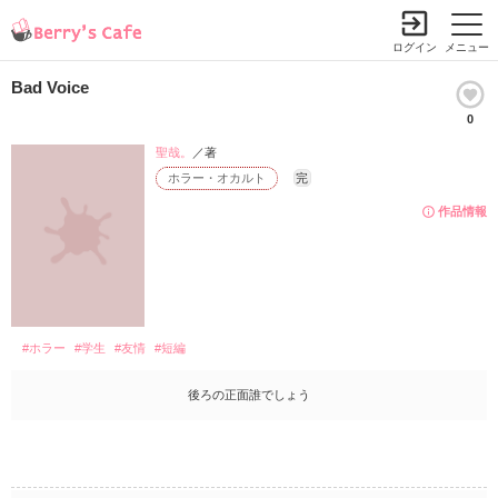
ログイン
メニュー
Bad Voice
0
聖哉。
／著
ホラー・オカルト
完
作品情報
#ホラー
#学生
#友情
#短編
後ろの正面誰でしょう