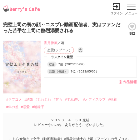
ログイン
メニュー
完璧上司の裏の顔～コスプレ動画配信者、実はファンだ
った苦手な上司に熱烈溺愛される
982
香月律葉
／著
恋愛(ラブコメ)
完
ランクイン履歴
総合
7位（2023/05/06）
恋愛（長編）
7位（2023/05/06）
作品情報
#ラブコメ
#結婚
#じれじれ
#甘々
#すれ違い
#オフィスラブ
#執着
#年の差
#溺愛
#地味子
２０２３．４．３０ 完結
レビューやいいね ありがとうございました。
こじらせ陰キャ女子（動画配信者）×普段は紳士な上司（ファン）のラブコメ。