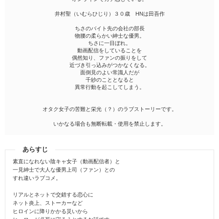
井村聖（いむらひじり）３０歳 HNは田吾作
ちさのバイト先の会社の部長
物腰の柔らかい紳士な優男。
ちさに一目ぼれ。
動画配信をしていることを
偶然知り、ファンの振りをして
近づき引っ込みがつかなくなる。
面倒見のよい常識人だが
千紗のこととなると
異常行動を起こしてしまう。
オタク女子の苦難と栄光（？）のラブストーリーです。
いかなる場合も無断転載・使用を禁止します。
あらすじ
素直になれない陰キャ女子（動画配信者）と
一見紳士で大人な優男上司（ファン）との
すれ違いラブコメ。
リアルとネットで交錯する恋心に
ネット炎上、ストーカーなど
ヒロインに降りかかる災いから