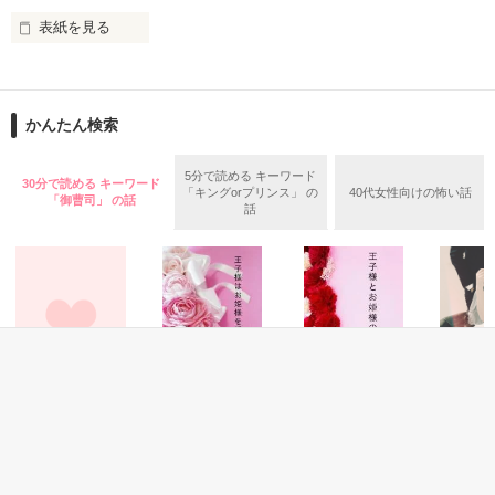
フィスラブ♪

表紙を見る
♥･*:.｡ ｡.:*･ﾟ♡･*:.｡ ｡.:*･ﾟ♥

月の魔法がかかるとき、恋が始まる……。

※コメディちっくなタイトルですが、シリアスより。

『母と娘』が裏テーマです。
sadsukgcさま

ゆうだいざあばさま

かんたん検索
うたこさんのきゅうかさま

godisdoraさま

作品を読む
5分で読める キーワード
せいともさま

30分で読める キーワード
「キングorプリンス」 の
40代女性向けの怖い話
「御曹司」 の話
葉山心愛さま

話
吉岡ミホさま

みほ.Ｈさん、kooriさん、よっしーさん

さとみっちさま

tomoさん、はなさんさん、レビューありがとうございます。
ビッキーさま

☆レビューありがとうございます☆

とってもとってもうれしいです😭

作品を読む
励みにがんばりますね～👋

♥･*:.｡ ｡.:*･ﾟ♡･*:.｡ ｡.:*･ﾟ♥

2021

恋愛(純愛)
恋愛(純愛)
恋愛(純愛)
恋愛(純愛)
07.29～08.13

お見合い妻はエリ
王子様はお姫様を
王子様とお姫様の
シンデレ
ート外科医の溺愛
愛し尽くしたい〜
甘い日常
ディング
に気付かない
23時のシンデレラ
遊野煌／著
秋元ちな