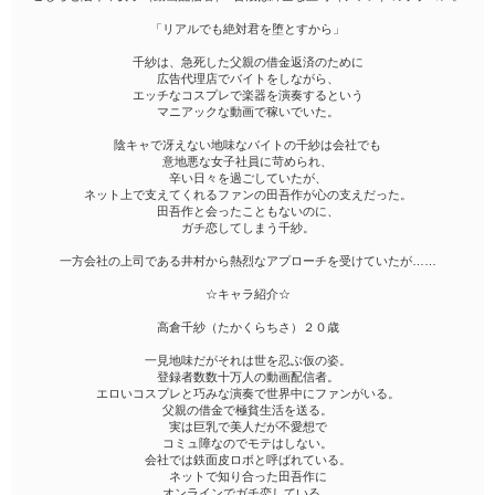
「リアルでも絶対君を堕とすから」
千紗は、急死した父親の借金返済のために
広告代理店でバイトをしながら、
エッチなコスプレで楽器を演奏するという
マニアックな動画で稼いでいた。
陰キャで冴えない地味なバイトの千紗は会社でも
意地悪な女子社員に苛められ、
辛い日々を過ごしていたが、
ネット上で支えてくれるファンの田吾作が心の支えだった。
田吾作と会ったこともないのに、
ガチ恋してしまう千紗。
一方会社の上司である井村から熱烈なアプローチを受けていたが……
☆キャラ紹介☆
高倉千紗（たかくらちさ）２０歳
一見地味だがそれは世を忍ぶ仮の姿。
登録者数数十万人の動画配信者。
エロいコスプレと巧みな演奏で世界中にファンがいる。
父親の借金で極貧生活を送る。
実は巨乳で美人だが不愛想で
コミュ障なのでモテはしない。
会社では鉄面皮ロボと呼ばれている。
ネットで知り合った田吾作に
オンラインでガチ恋している。