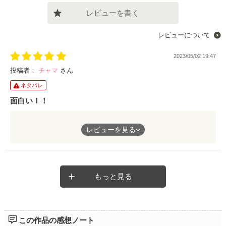
レビューを書く
レビューについて
2023/05/02 19:47
投稿者：
チャマ
さん
ネタバレ
面白い！！
千紗がマニアック動画配信することになった経緯に大切なお父さ
レビューを見る
んとの思い出がありそれを守るため、さらにお父さんがいなくな
ったことで体調を崩したお母さんを支えるためで、そんな孤独の
中で必死に頑張る千紗を陰ながら支えていたのが上司兼田吾作の
井村。まだ田吾作の正体を知らずに上司の悪口をガンガンいう千
紗、名前いじりまでしちゃっていて笑った。正体が分かった時の
もっと見る
千紗の動揺とそこからガンガン攻めていって完璧上司が変態上司
になっていく様も面白かった。千紗、多方面に才能があって、千
紗こそ完璧ガールだった。最終的に借金もなくなりお母さんも元
気になり、千紗と井村も絆と愛で結ばれてみんなハピエン。良か
この作品の感想ノート
ったー。