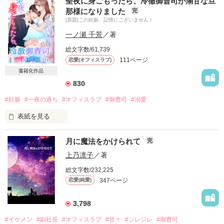
聖夜に身ごもったら、冷徹御曹司が溺甘な旦
このたび、マカロン文庫に

那様になりました
完
仲間入りさせて頂きます🙇

[原題]この妊娠、記憶にございません！
甘さ増し増しで、

一ノ瀬 千景
／著
素敵なお話にバージョンアップしております🤭

総文字数/61,739
マカロン文庫の方も是非

111ページ
恋愛(オフィスラブ)
お手にとって頂けますように🙇

よろしくお願いいたします👋

書籍化作品
830
2021年下半期ランキング総合7位👑

ありがとうございます🙇

#妊娠
#一夜の過ち
#オフィスラブ
#御曹司
#溺愛
表紙を見る
♥･*:.｡ ｡.:*･ﾟ♡･*:.｡ ｡.:*･ﾟ♥

月に魔法をかけられて
完
若き敏腕副社長　和泉十弥（３２）

五條星光　二十八歳

『惚れるなよ？』

上乃凛子
／著
seia

×

総文字数/232,225
　　　　　　×

五條綾星　二十九歳

347ページ
恋愛(純愛)
ayase

クールビューティーな秘書室のエース　芦原玲奈（２７）

『副社長は好みではないので、ご安心を』

結婚三年目

3,798
#イケメン
#副社長
#オフィスラブ
#甘々
#ジレジレ
#御曹司
（酔いつぶれて記憶にない）一夜の過ちからはじまる大人のオ
私たち、離婚しましょう
