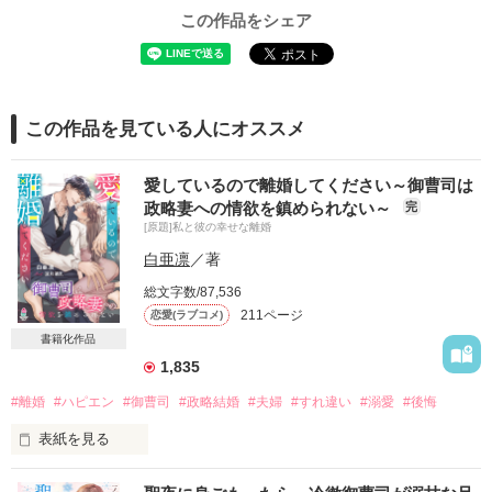
この作品をシェア
この作品を見ている人にオススメ
愛しているので離婚してください～御曹司は
政略妻への情欲を鎮められない～
完
[原題]私と彼の幸せな離婚
白亜凛
／著
総文字数/87,536
211ページ
恋愛(ラブコメ)
書籍化作品
1,835
#離婚
#ハピエン
#御曹司
#政略結婚
#夫婦
#すれ違い
#溺愛
#後悔
表紙を見る
皆様の応援のおかげで、
