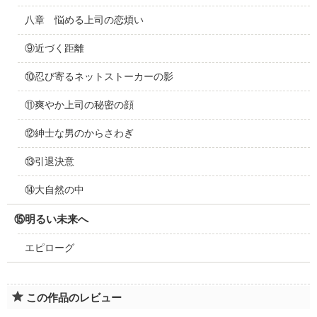
八章 悩める上司の恋煩い
⑨近づく距離
⑩忍び寄るネットストーカーの影
⑪爽やか上司の秘密の顔
⑫紳士な男のからさわぎ
⑬引退決意
⑭大自然の中
⑮明るい未来へ
エピローグ
この作品のレビュー