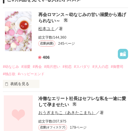
再会ロマンス～幼なじみの甘い溺愛から逃げ
られない～
完
松本ユミ
／著
総文字数/144,360
245ページ
恋愛(純愛)
406
#幼なじみ
#溺愛
#再会
#両片想い
#初恋
#スパダリ
#大人の恋
#御曹司
#独占欲
#ハッピーエンド
表紙を見る
冷徹なエリート社長はセフレな私を一途に愛
して孕ませたい
完
幼なじみの哲平に淡い恋心を抱いていた美桜。

おうぎまちこ（あきたこまち）
／著
しかし、ある出来事をきっかけに二人の関係は壊れてしまう。

総文字数/207,975
関係修復もできないまま、美桜は両親の離婚によって

179ページ
恋愛(オフィスラブ)
引っ越すことになり、哲平とも離れ離れになった。
