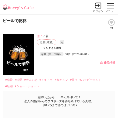
ログイン
メニュー
ビールで乾杯
33
凛子
／著
恋愛(純愛)
完
ランクイン履歴
恋愛（中・短編）
38位（2023/04/01）
作品情報
#恋愛
#純愛
#大人の恋
#ドキドキ
#胸キュン
#甘々
#ハッピーエンド
#短編
#ショートショート
お願いだから……早く気付いて！
恋人の佑都からのプロポーズを待ち続けている真理。
一体いつまで待てばいいの？