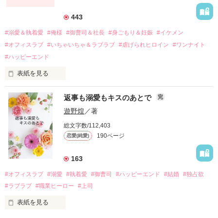
それから約十二年後。

443
過去の傷から、二度と会いたくないと思っていた哲平に

#溺愛＆執着愛
#俺様
#御曹司＆社長
#身ごもり＆妊娠
#イケメン
運命のような再会を果たす。

#オフィスラブ
#いちゃいちゃ＆ラブラブ
#虐げられヒロイン
#ワンナイト
そして、ひょんなことから

#ハッピーエンド
酔った勢いで一夜を共にしてしまった。

表紙を見る
さらに、美桜が初めてだと知った哲平は

『責任をとる、結婚しよう』と真っ直ぐに告げてきた。

　おかしな噂を流されて前の職場でうまくいかなかった梅田美
戸惑う美桜とは裏腹に、好きという気持ちを隠すことなく

返事も溺愛もキスのあとで
完
桜は、海外で傷心旅行をしていたところ、日本人美青年と出会
甘やかしてくる。

い、酒の勢いもあり一夜限りの関係となる。

遊野煌
／著
　帰国後、美桜は新しい職場でワンナイトした美青年と再会。
そんなある日、哲平は美桜がストーカー被害に

総文字数/112,403
なんと彼の正体は、とある財閥御曹司にも関わらず、一族を離
遭っていることを知る。

190ページ
恋愛(純愛)
れて起業した新進気鋭の実業家、社内でも冷徹だと評判な社長
美桜を守るため、哲平は同居を提案してきて――。

――御影恭司その人だったのだ――！

　なぜか恭司から飼い猫の世話係を命じられた美桜は、猫の世
163
話を口実にしばしば呼び出された上、二人はいわゆる身体だけ
夏木美桜(なつきみお)

#オフィスラブ
#溺愛
#執着愛
#御曹司
#ハッピーエンド
#結婚
#独占欲
✕

#ラブラブ
#職業ヒーロー
#上司
鳴海哲平 (なるみてっぺい)

表紙を見る
作品を読む
止まっていたはずの二人の時間が、再び動き出す。
