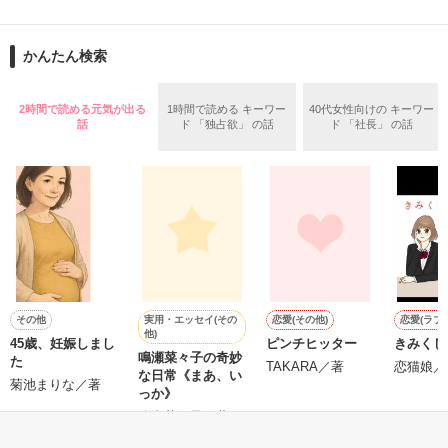
舞川雛子（26）は大手お菓子メーカー、三日月製菓コーポレー
再会から始まる、溺愛ラブ。

ションの企画戦略室で働いている。

また雛子には2年前から付き合いはじめ、半年前から同棲を始
2026.6.5～2026.7.25

かんたん検索
めた、同期で恋人の石垣守（26）がいるのだが、後輩の姫原由
羅（24）との浮気が発覚した上、いつのまにか元カノにされて
いた。

2時間で読める元気が出る
1時間で読める キーワー
40代女性向けの キーワー
守と由羅から『便利屋雛子』と馬鹿にされ、一人こっそり泣い
話
ド 「独占欲」 の話
ド 「社長」 の話
＊以前、公開していた話の改稿版です＊

ていた雛子に、企画戦略室の上司である雪瀬鷹哉（29）が
『──俺と結婚してくれないか』といきなりプロポーズをしてき
た上、同居まで提案してきて──？

鷹哉『宜しくな、俺の雛子』🦅

雛子『俺の……ひぃ、雛子？！！！』🐥

作品を読む
シゴデキで冷徹な上司が見せる素顔は、なぜか想像以上に甘く
て……🐥💓🦅

実用・エッセイ(その
その他
恋愛(その他)
恋愛(ラブ
他)
45歳、妊娠しまし
ピンチヒッター
きみくじ
※表紙も作中使用の画像も全てフリー素材です。

鳴瀬菜々子の奇妙
た
※執筆期間2026.6.3〜7.20完結です。　

TAKARA／著
恋猫娘／
な日常《まあ、い
菊池まりな／著
※他サイトさんにて恋愛トレンド1位でした〜良かったら読ん
っか》
で頂けると嬉しいです。
鳴瀬菜々子／著