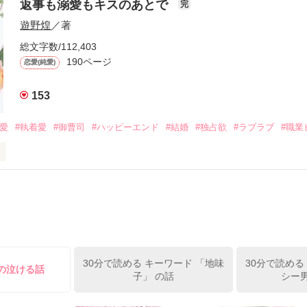
は新しい職場でワンナイトした美青年と再会。なんと彼の正体は、とあ
返事も溺愛もキスのあとで
完
族を離れて起業した新進気鋭の実業家、社内でも冷徹だと評判な社長―
哲平は美桜がストーカー被害に

遊野煌
／著
―！

を知る。

ら飼い猫の世話係を命じられた美桜は、猫の世話を口実にしばしば呼び
、哲平は同居を提案してきて――。

総文字数/112,403
190ページ
恋愛(純愛)
みお)

153
作品を読む
みてっぺい)

溺愛
#執着愛
#御曹司
#ハッピーエンド
#結婚
#独占欲
#ラブラブ
#職業
ずの二人の時間が、再び動き出す。

、溺愛ラブ。

）は大手お菓子メーカー、三日月製菓コーポレーションの企画戦略室で働
7.25

年前から付き合いはじめ、半年前から同棲を始めた、同期で恋人の石垣守
姫原由羅（24）との浮気が発覚した上、いつのまにか元カノにされてい
便利屋雛子』と馬鹿にされ、一人こっそり泣いていた雛子に、企画戦略
）が『──俺と結婚してくれないか』といきなりプロポーズをしてきた上
ていた話の改稿版です＊

30分で読める キーワード 「地味
30分で読める
俺の雛子』🦅

けの泣ける話
子」 の話
シー男
ひぃ、雛子？！！！』🐥
