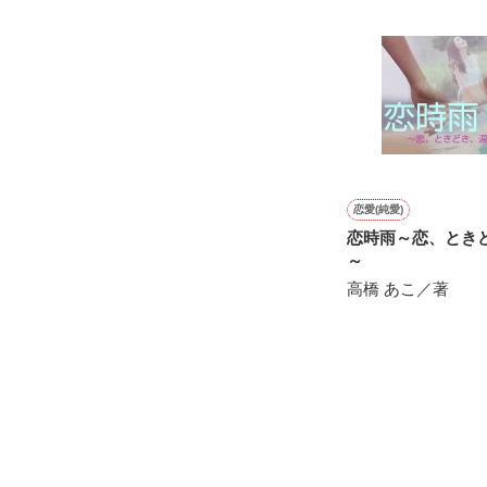
シゴデキで冷徹な
※表紙も作中使
※執筆期間2026
※他サイトさん
恋愛(純愛)
恋時雨～恋、とき
～
高橋 あこ／著