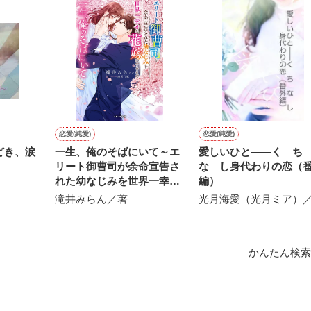
上司が見せる素顔は、なぜか想像以上に甘くて……🐥💓🦅

作品を読む
用の画像も全てフリー素材です。

.6.3〜7.20完結です。　

にて恋愛トレンド1位でした〜良かったら読んで頂けると嬉しいです。
作品を読む
恋愛(純愛)
恋愛(純愛)
どき、涙
一生、俺のそばにいて～エ
愛しいひと――く 
リート御曹司が余命宣告さ
な し身代わりの恋（
れた幼なじみを世界一幸せ
編）
な花嫁にするまで～
滝井みらん／著
光月海愛（光月ミア）
かんたん検索