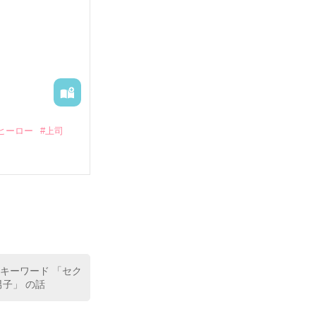
る財閥御曹司に
―御影恭司その
出された上、二
ヒーロー
#上司
いている。

（26）がいる
た。

室の上司である
、同居まで提案
 キーワード 「セク
子」 の話