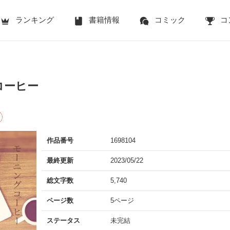
ランキング
書籍情報
コミック
コ
コーヒー
作品番号
1698104
最終更新
2023/05/22
総文字数
5,740
ページ数
5ページ
ステータス
未完結