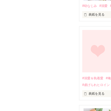
#幼なじみ
#溺愛
表紙を見る
幼なじみの哲平
しかし、ある出
関係修復もでき
引っ越すことに
それから約十二
過去の傷から、
運命のような再
#溺愛＆執着愛
#
そして、ひょん
#虐げられヒロイン
酔った勢いで一
表紙を見る
さらに、美桜が
『責任をとる、
　おかしな噂を
戸惑う美桜とは
ろ、日本人美青
甘やかしてくる。