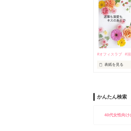
　帰国後、美桜
も関わらず、一
そんなある日、
人だったのだ―
遭っていること
　なぜか恭司か
美桜を守るため
夏木美桜(なつき
✕

鳴海哲平 (なる
#オフィスラブ
#
止まっていたは
表紙を見る
再会から始まる
舞川雛子（26
2026.6.5～2026.
また雛子には2
のだが、後輩の
守と由羅から『
かんたん検索
雪瀬鷹哉（29
＊以前、公開し
してきて──？

鷹哉『宜しくな、
40代女性向
雛子『俺の……