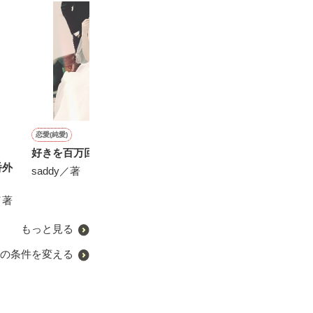
恋愛(純愛)
恋愛(その他)
恋愛(純愛)
恋愛(オフィスラブ)
ち
好きを百万回。
イケメン医師は、私を骨か
あなたの心にいる人は…
エリート上司の
番外
ら溺愛する
(完)
saddy／著
松本ユミ／著
またたびやま銀猫／著
**あい**／著
／著
もっと見る
の条件を変える