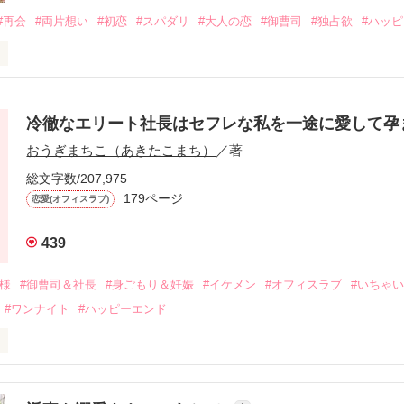
#再会
#両片想い
#初恋
#スパダリ
#大人の恋
#御曹司
#独占欲
#ハッ
冷徹なエリート社長はセフレな私を一途に愛して孕
に淡い恋心を抱いていた美桜。

おうぎまちこ（あきたこまち）
／著
来事をきっかけに二人の関係は壊れてしまう。

ないまま、美桜は両親の離婚によって

総文字数/207,975
なり、哲平とも離れ離れになった。

179ページ
恋愛(オフィスラブ)
年後。

439
二度と会いたくないと思っていた哲平に

会を果たす。

俺様
#御曹司＆社長
#身ごもり＆妊娠
#イケメン
#オフィスラブ
#いちゃ
なことから

#ワンナイト
#ハッピーエンド
夜を共にしてしまった。

初めてだと知った哲平は

結婚しよう』と真っ直ぐに告げてきた。

流されて前の職場でうまくいかなかった梅田美桜は、海外で傷心旅行を
裏腹に、好きという気持ちを隠すことなく

年と出会い、酒の勢いもあり一夜限りの関係となる。


