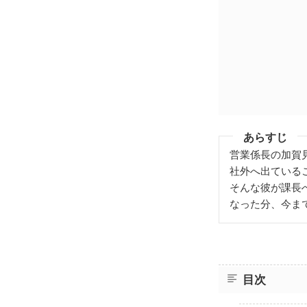
あらすじ
営業係長の加賀
社外へ出ている
そんな彼が課長
なった分、今ま
目次