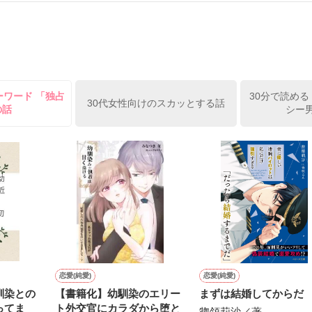
作品を読む
して

ーワード 「独占
30分で読める
30代女性向けのスカッとする話
の話
シー男
していた

恋愛(純愛)
恋愛(純愛)
馴染との
【書籍化】幼馴染のエリー
まずは結婚してからだ
ってま
ト外交官にカラダから堕と
惣領莉沙／著