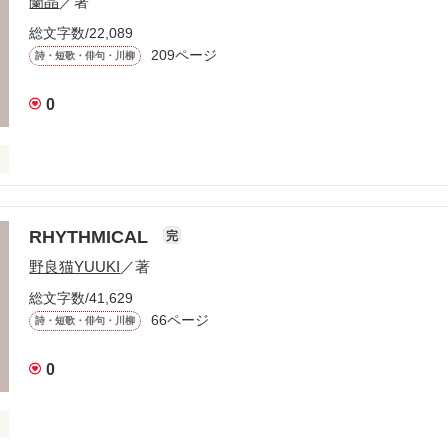
蘭晶
／著
けては

総文字数/22,089
209ページ
詩・短歌・俳句・川柳
0
るまで

RHYTHMICAL
完
野良猫YUUKI
／著
総文字数/41,629
66ページ
詩・短歌・俳句・川柳
きた

0
作品を読む