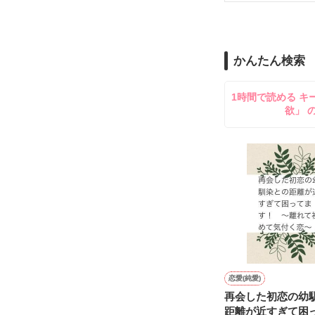
作者の考えた詩
かんたん検索
無知を振りかざ
1時間で読める キ
欲」 
嘘つきな私は

もがいたふりを
知っていく度に

恋愛(純愛)
再会した初恋の幼
距離が近すぎて困