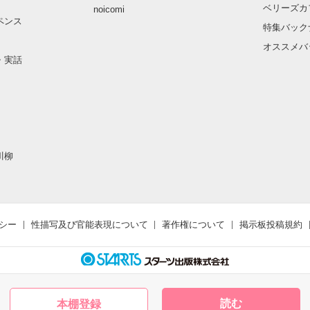
ベリーズカ
noicomi
ペンス
特集バック
オススメバ
・実話
川柳
シー
性描写及び官能表現について
著作権について
掲示板投稿規約
読む