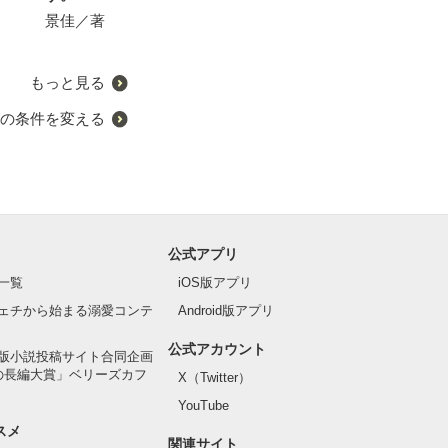
す［出産・育児編］
景佳／著
SHIRO／著
にしのそら／著
もっと見る
の条件を変える
公式アプリ
一覧
iOS版アプリ
ェチから始まる溺愛コンテ
Android版アプリ
公式アカウント
版小説投稿サイト合同企画
の長編大賞」ベリーズカフ
X（Twitter）
YouTube
スメ
関連サイト