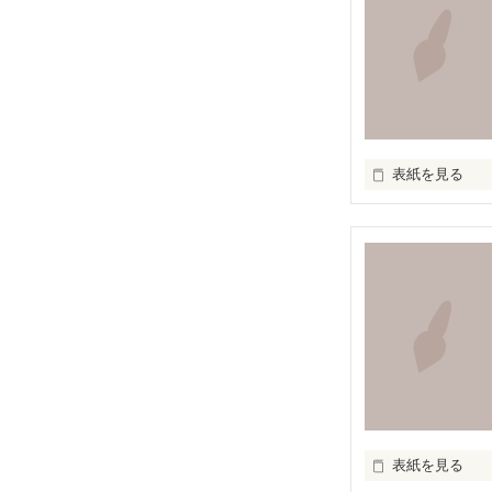
絶えず支配し続
叫ぶ絶望

たしかなものは

表紙を見る
ただひとつ

いつか辿り着け
『知らずに』

知らずに歩いて
道は、遠く

表紙を見る
道は、浅く
