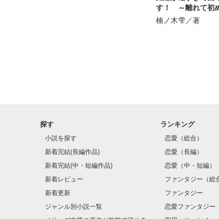
す！ ～離れて初
やっと君との

く恋～
楠ノ木雫／著
約束を守れる気
探す
ランキング
小説を探す
恋愛（総合）
新着完結(長編作品)
恋愛（長編）
新着完結(中・短編作品)
恋愛（中・短編）
新着レビュー
ファンタジー（総
新着更新
ファンタジー
ジャンル別小説一覧
恋愛ファンタジー