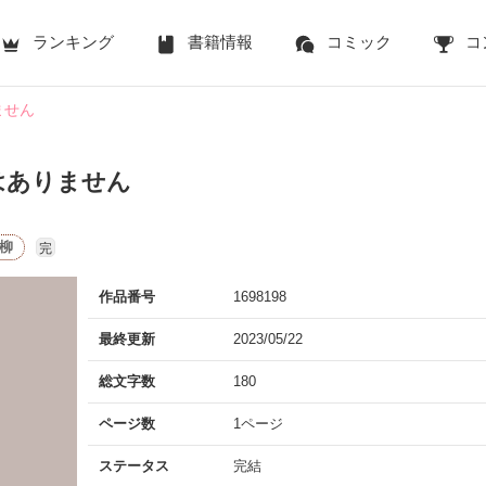
ランキング
書籍情報
コミック
コ
ません
はありません
柳
完
作品番号
1698198
最終更新
2023/05/22
総文字数
180
ページ数
1ページ
ステータス
完結