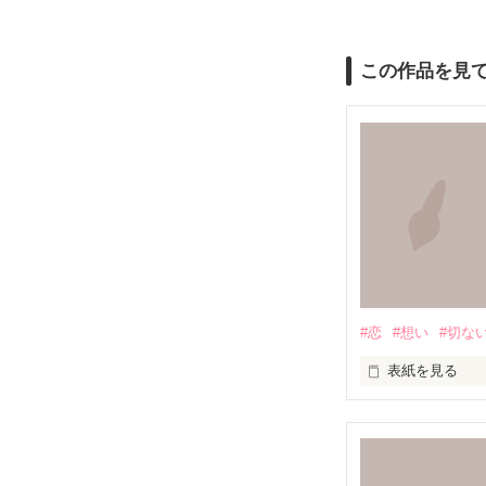
この作品を見
#恋
#想い
#切な
表紙を見る
満たされること
この胸の奥深く
