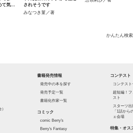
めて気付
されそうです
みなつき菫／著
がした

かんたん検索
書籍発売情報
コンテスト
発売中の本を探す
コンテスト
発売予定一覧
超短編！フ
スト
書籍化作家一覧
スターツ出
合）
「1話から
作品を読む
コミック
ェ会場
comic Berry's
特集・オス
Berry's Fantasy