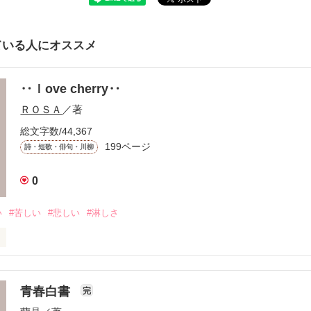
ている人にオススメ
‥ｌove cherry‥
ＲＯＳＡ
／著
総文字数/44,367
199ページ
詩・短歌・俳句・川柳
0
い
#苦しい
#悲しい
#淋しさ
のない

青春白書
完