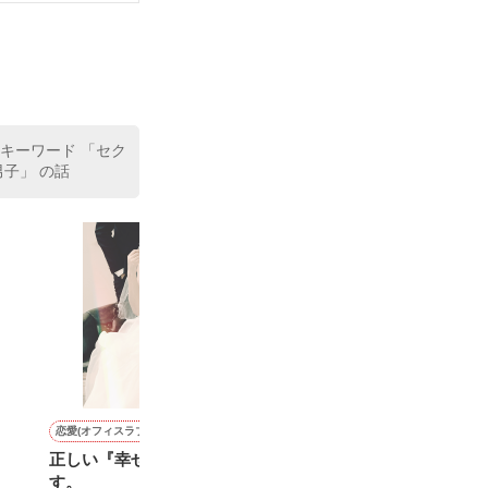
 キーワード 「セク
子」 の話
恋愛(オフィスラブ)
恋愛(純愛)
恋愛(その他)
恋愛(その他)
正しい『幸せ』保証致しま
ギャルに幸せなクリスマス
(続編)ありきたりな恋の話
one contract
す。
を･･･
ですが、忘れられない恋で
紺咲 安／著