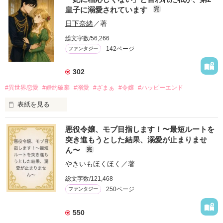
皇子に溺愛されています
完
日下奈緒
／著
総文字数/56,266
142ページ
ファンタジー
302
#異世界恋愛
#婚約破棄
#溺愛
#ざまぁ
#令嬢
#ハッピーエンド
表紙を見る
「地味な令嬢は妃に相応しくない」──そう言い放ち、セレナと
悪役令嬢、モブ目指します！〜最短ルートを
の婚約を一方的に破棄した子爵令息ユリウス。彼が次に選んだ
突き進もうとした結果、溺愛が止まりませ
のは、派手な伯爵令嬢エヴァだった。貴族たちの笑いものとな
ん〜
完
る中、手を差し伸べてくれたのは、幼馴染の第2皇子・カイ
ル。「俺と婚約すれば、見返してやれるだろう？」ただの復讐
やきいもほくほく
／著
のはずだった。けれど──これは、彼の一途な溺愛の始まり。

総文字数/121,468
250ページ
ファンタジー
550