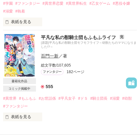
#学園
#ファンタジー
#異世界恋愛
#異世界転生
#乙女ゲーム
#悪役令嬢
#溺愛
#執着
作品を読む
表紙を見る
୨୧‥∵‥‥∵‥‥∵‥‥∵‥‥∵‥‥∵‥୨୧

平凡な私の獣騎士団もふもふライフ
完
『悪役令嬢が幸せへの最短ルートを突き進もうとした結果、王
[原題]平凡な私の獣騎士団モフモフライフ～幼獣たちのママになりま
太子からの溺愛が止まりません』

した!?～
電子書籍が発売中

百門一新
／著
୨୧‥∵‥‥∵‥‥∵‥‥∵‥‥∵‥‥∵‥୨୧

総文字数/107,605
182ページ
ファンタジー
トリニティ・フローレスは侯爵家の一人娘。

天使のような見た目をした彼女は、この国の第二王子であるダ
書籍化作品
555
リルとの婚約を機に豹変する。

コミック掲載中
ヒロインを虐め倒して断罪されるのだ。

そんなよくある乙女ゲームのよくある悪役令嬢に転生したアラ
#異世界
#もふもふ
#お世話係
#平凡女子
#ドＳ
#騎士団長
#溺愛
#幼獣
サー社畜は考えた。

#ファンタジー
(金持ちに嫁いで優雅に暮らす……それが一番幸せだと思いませ
んか？)

表紙を見る
それなのにダリルとの顔合わせは大成功のようで大失敗！？

ドジで不運体質の平凡女子・リズ。

(最短ルートで突き進むのみ……！！)

就職試験に落ちまくりだったある日、

そう思っているのに、何かがおかしい。
