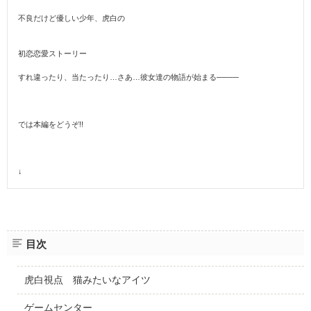
不良だけど優しい少年、虎白の
初恋恋愛ストーリー
すれ違ったり、当たったり…さあ…彼女達の物語が始まる────
では本編をどうぞ!!
↓
目次
虎白視点 猫みたいなアイツ
ゲームセンター