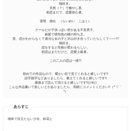
猫好き。
天然（？）で癒やし系
初恋まだで、恋愛初心者。
雷明 虎白 （らいめい こはく）
クールだが子供っぽい所がある不良男子。
銀髪で琥珀色の瞳の持ち主。
昔、恋がわからなくて適当な女の子と沢山付き合っていたらしくて───!?
猫好き。
恋をすると性格が変わるらしい。
初恋はまだだけど、恋愛上級者。
この二人の恋は一体!?
初めての作品なので、暖かい目で見てくれると嬉しいです!!
誤字脱字などありましたら、教えてくれると嬉しいです!!
最後まで読んで頂けると嬉しいです‼(≧∀≦)
こんな作品書いて欲しいとかありましたら、気軽にコメントください!!（*´▽｀
*）
あらすじ
地味で目立たない少女、鈴花と