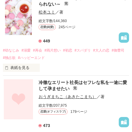
られない～
完
松本ユミ
／著
総文字数/144,360
245ページ
恋愛(純愛)
449
#幼なじみ
#溺愛
#再会
#両片想い
#初恋
#スパダリ
#大人の恋
#御曹司
#独占欲
#ハッピーエンド
表紙を見る
冷徹なエリート社長はセフレな私を一途に愛
して孕ませたい
完
幼なじみの哲平に淡い恋心を抱いていた美桜。

おうぎまちこ（あきたこまち）
／著
しかし、ある出来事をきっかけに二人の関係は壊れてしまう。

総文字数/207,975
関係修復もできないまま、美桜は両親の離婚によって

179ページ
恋愛(オフィスラブ)
引っ越すことになり、哲平とも離れ離れになった。

それから約十二年後。

473