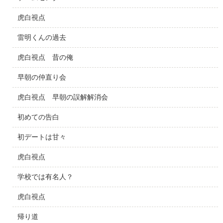
虎白視点
雷明くんの過去
虎白視点 昔の俺
早朝の仲直り会
虎白視点 早朝の誤解解消会
初めての告白
初デートは甘々
虎白視点
学校では有名人？
虎白視点
帰り道