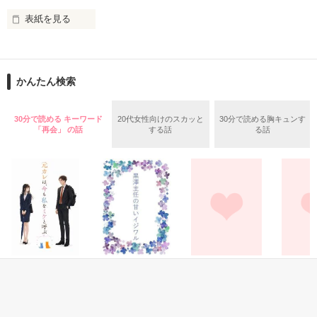
ある日、国王直々の命が下されアルノー夜警団の

トップに立つ双璧元帥のふたりが動くことになる

表紙を見る
ドジで不運体質の平凡女子・リズ。

そこでの出会いが、多くの運命を巻き込んでいく

就職試験に落ちまくりだったある日、

ようやく採用された先は王国軍の獣騎士部隊（※事務員採
「価値がないって誰が決めた？」

かんたん検索
用）！

騎士団員たちが相棒にしているのは、狂暴でキケンな〝白
「自分の価値は自分で作るの」

獣〟。

30分で読める キーワード
20代女性向けのスカッと
30分で読める胸キュンす
どこにいても祈っているから

「再会」 の話
する話
る話
なるべく関わらないよう、地味におとなしくしているつもりが

姿を変えても見えなくなっても、いつも月がそばにあるように

ドSな獣騎士団長に目をつけられて…

どうかあなたに満つる月のご加護があることを――

「本日付けで、『幼獣の世話係り』を任命する」

2018.7.31～2018.11.1

赤ちゃん獣たちのお世話係に大抜擢!?

彩菜夢さん　星影かぐやさん　

おまけに団長の〝未来の相棒獣〟に見初められ（？）て

まる・θ・さん　柚アイスさん

彼の教育まで任されることになり…

レビューありがとうございます！

・。*・。*・。*・。*・。*・。*・。*・。*・。*・。*・

恋愛(純愛)
恋愛(オフィスラブ)
恋愛(オフィスラブ)
恋愛(キケ
平凡女子

本編に登場する上官×副官コンビのお話は

元カレは、今も私
黒澤主任の甘いイ
私の失恋の行き着
最後の恋
E
×

「剣に願いを、掌に口づけを―最高位の上官による揺るぎない
をミケと呼ぶ
ジワル
く先は…No.1
eternal 
鬼の獣騎士団長

恋着―」

H
長月かよ／著
花月七瀬／著
椿りみ／著
蒼井 美
×
