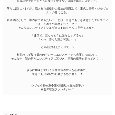
家族の中で唯一まともに魔法を使えない公爵令嬢エレスティア。
落ちこぼれのはずが、隠された規格外の魔法が開花して、正式に皇帝・ジルヴェ
ストの妻になる。
新米皇妃として「彼の役に立ちたい！」と脱・引きこもりを決意したエレスティ
アは、初めての公務を行うことに。
そんなエレスティアをジルヴェストはクールに見守るけれど、
『健気で、ほんっとうに愛らしすぎるっ』
『くっ、喜んだ顔が可愛い！』
と内心は悶えまくりで…!?
相変わらず駄々漏れの心の声にエレスティアも赤面しっぱなし。
そんな中、謎の男がエレスティアに近づき、秘密の魔法を探ってきて…。
さらに加速していく冷酷皇帝の甘々な心の声に、
引きこもり皇妃の心臓がもちません…！
ウブな小動物系令嬢×溺愛駄々漏れ皇帝の
異世界恋愛ファンタジー♡