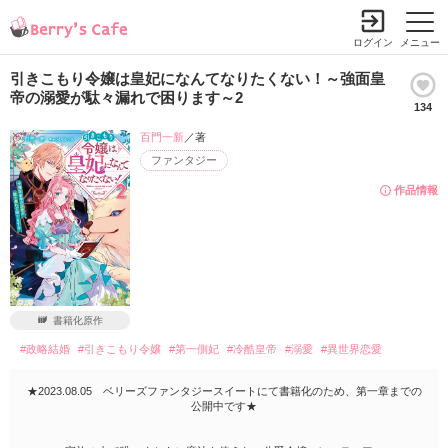
ログイン
メニュー
引きこもり令嬢は皇妃になんてなりたくない！～強面皇
帝の溺愛が駄々漏れで困ります～2
134
百門一新
／著
ファンタジー
作品情報
書籍化原作
#政略結婚
#引きこもり令嬢
#第一側妃
#冷酷皇帝
#溺愛
#異世界恋愛
★2023.08.05 ベリーズファンタジースイートにて書籍化のため、第一章までの
公開中です★