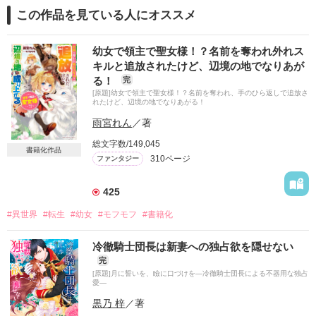
この作品を見ている人にオススメ
幼女で領主で聖女様！？名前を奪われ外れス
キルと追放されたけど、辺境の地でなりあが
る！
完
[原題]幼女で領主で聖女様！？名前を奪われ、手のひら返しで追放さ
れたけど、辺境の地でなりあがる！
雨宮れん
／著
総文字数/149,045
書籍化作品
310ページ
ファンタジー
425
#異世界
#転生
#幼女
#モフモフ
#書籍化
冷徹騎士団長は新妻への独占欲を隠せない
完
[原題]月に誓いを、瞼に口づけを―冷徹騎士団長による不器用な独占
愛―
黒乃 梓
／著