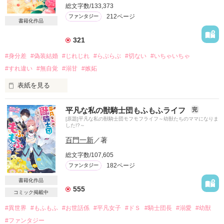
総文字数/133,373
212ページ
ファンタジー
書籍化作品
321
#身分差
#偽装結婚
#じれじれ
#らぶらぶ
#切ない
#いちゃいちゃ
#すれ違い
#無自覚
#溺甘
#嫉妬
表紙を見る
アルント王国の歴史は古く、王国成立の伝説は

平凡な私の獣騎士団もふもふライフ
完
今もなお人々に語り継がれている

[原題]平凡な私の獣騎士団モフモフライフ～幼獣たちのママになりま
した!?～
王国の誇る最強の騎士団『アルノー夜警団』

百門一新
／著
国王直属の管轄にあり、彼らは王や城を含め

総文字数/107,605
国民の安穏な暮らしを維持するため

182ページ
ファンタジー
警護・官憲組織の役割も担っていた

書籍化作品
555
『ある男の館にひとりの女性が捕われているという話だ

コミック掲載中
彼女を表沙汰にすることなく救出し、ここへ連れて来てほし
い』

#異世界
#もふもふ
#お世話係
#平凡女子
#ドＳ
#騎士団長
#溺愛
#幼獣
#ファンタジー