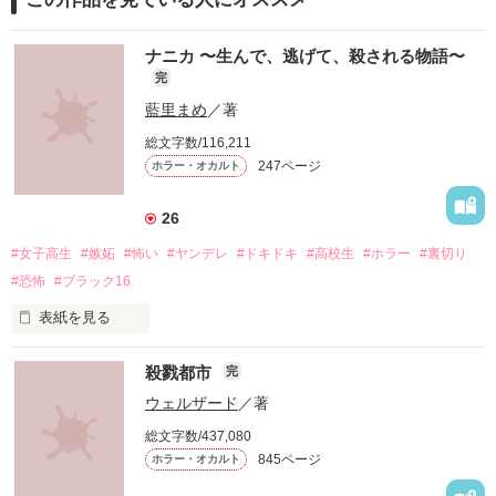
ナニカ 〜生んで、逃げて、殺される物語〜
完
藍里まめ
／著
総文字数/116,211
247ページ
ホラー・オカルト
26
#女子高生
#嫉妬
#怖い
#ヤンデレ
#ドキドキ
#高校生
#ホラー
#裏切り
#恐怖
#ブラック16
表紙を見る
殺戮都市
完
ウェルザード
／著
総文字数/437,080
「お願い、正気に戻って！」

845ページ
ホラー・オカルト