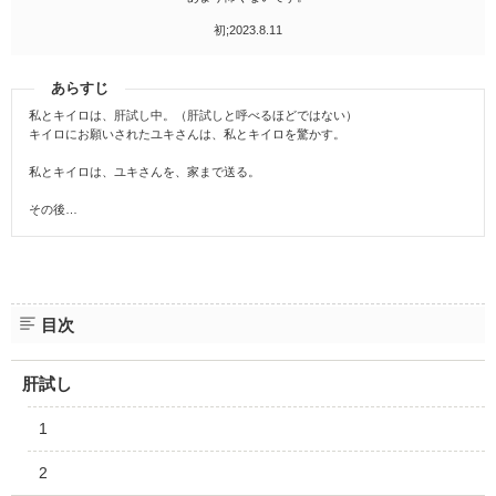
初;2023.8.11
あらすじ
私とキイロは、肝試し中。（肝試しと呼べるほどではない）
キイロにお願いされたユキさんは、私とキイロを驚かす。
私とキイロは、ユキさんを、家まで送る。
その後…
目次
肝試し
1
2