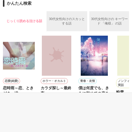
かんたん検索
どこで道を間違えてしまったのだろう？

ガチャで自分を強くする。

30代女性向けのスカッと
30代女性向けの キーワー
じっくり読める泣ける話
“幸せになりたい”

する話
ド 「俺様」 の話
ただ、

作品を読む
それだけだった

☆★完結しました☆★

ノンフィ
恋愛(純愛)
ホラー・オカルト
青春・友情
実話
恋時雨～恋、とき
カラダ探し～最終
僕は何度でも、き
本編

粉雪
どき、涙～
夜～
みに初めての恋を
2011.10.01～2011.10.13

する。
ユウチャ
高橋 あこ／著
ウェルザード／著
S
沖田 円／著
番外編

2011.10.15

もっと見る