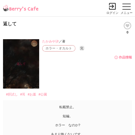
ログイン
メニュー
返して
0
たかみや汐
／著
ホラー・オカルト
完
作品情報
#肝試し
#耳
#お墓
#公園
転載禁止。
短編。
ホラー なのか?
あまり怖くないです。