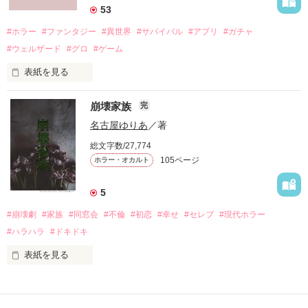
「ずっと一緒にいてあげる。

53
地獄で恋を、やり直そうね……」

#ホラー
#ファンタジー
#異世界
#サバイバル
#アプリ
#ガチャ
#ウェルザード
#グロ
#ゲーム
自分勝手な女子高生たちの

表紙を見る
円形の都市で、生きる為に人を殺す。

恋と友情、そして……

崩壊家族
完
バケモノを生んで、殺して、殺される物語。

名古屋ゆりあ
／著
定められたシステムに抗う事が出来ずに、流されるままに。

総文字数/27,774
105ページ
ホラー・オカルト
殺し殺され、命の灯が完全に消えるまで。

5
#崩壊劇
#家族
#同窓会
#不倫
#初恋
#幸せ
#セレブ
#現代ホラー
高い壁に阻まれ、出る事が出来ない街。

2015.12.27.完結公開

#ハラハラ
#ドキドキ
現れる獣のような怪物。

表紙を見る
私は、

俺達は、生きる為に人を殺す。

作品を読む