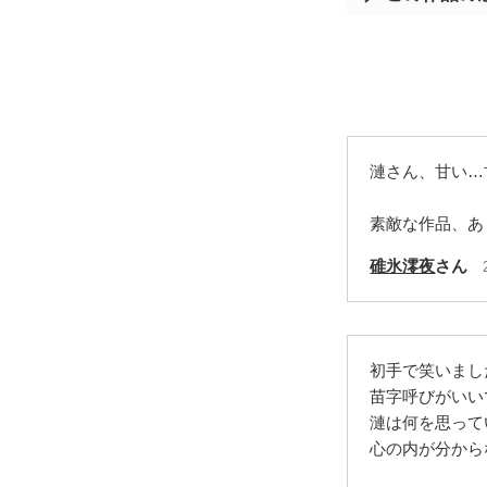
漣さん、甘い…甘
素敵な作品、あ
碓氷澪夜
さん
初手で笑いましたꉂ(
苗字呼びがいいです
漣は何を思って
心の内が分から