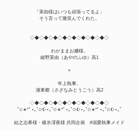
「茉由様はいつも頑張ってるよ」
そう言って微笑んでくれた。
◇◆◇◆◇◆◇◆◇◆◇◆◇◆◇◆◇
わがままお嬢様。
綾野茉由（あやのふゆ）高1
×
年上執事。
漣東郷（さざなみとうごう）高2
◇◆◇◆◇◆◇◆◇◆◇◆◇◆◇◆◇
˚✩∗*ﾟ⋆｡˚✩☪︎⋆｡˚✩∗*ﾟ⋆｡˚✩☪︎⋆｡˚✩∗*ﾟ⋆｡˚✩☪︎⋆｡˚
結之志希様・碓氷澪夜様 共同企画 #溺愛執事メイド