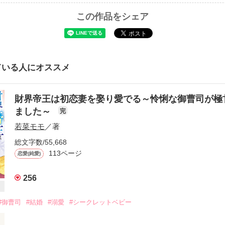
この作品をシェア
ている人にオススメ
財界帝王は初恋妻を娶り愛でる～怜悧な御曹司が極
ました～
完
若菜モモ
／著
総文字数/55,668
113ページ
恋愛(純愛)
256
#御曹司
#結婚
#溺愛
#シークレットベビー