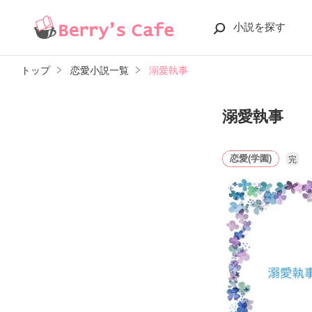
小説を探す
トップ
恋愛小説一覧
溺愛執事
溺愛執事
恋愛(学園)
完