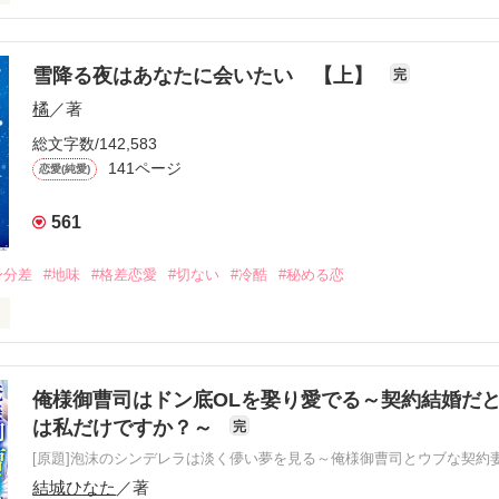
ズ文庫５月刊書籍化のため試し読みになります　☆☆☆

った母を救うため、政略結婚が決まった私。

雪降る夜はあなたに会いたい 【上】
完
橘
／著
度は、好きな人に愛されたい――。

今夜は私を帰さないでください。

総文字数/142,583
141ページ
恋愛(純愛)


家元の娘

561
 さよ）

身分差
#地味
#格差恋愛
#切ない
#冷酷
#秘める恋
ホールディングス』の御曹司

ごく かずき）



いた小説のリメイク版です。

抱くからな」

俺様御曹司はドン底OLを娶り愛でる～契約結婚だ
で、尊大で。

は私だけですか？～
完
った。

と憧れていた彼と、

[原題]泡沫のシンデレラは淡く儚い夢を見る～俺様御曹司とウブな契約
きただけで幸せだった。

結城ひなた
／著