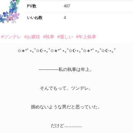
PV数
407
いいね数
4
#ツンデレ
#お嬢様
#執事
#優しい
#年上執事
✩∗*ﾟ⋆｡˚✩☪︎⋆｡˚✩∗*ﾟ⋆｡˚✩☪︎⋆｡˚✩∗*ﾟ⋆｡˚✩☪︎⋆｡˚
──────私の執事は年上。
そんでもって、ツンデレ。
掴めないような男だと思っていた。
だけど…………