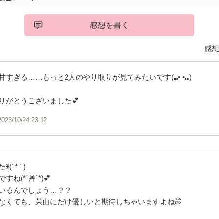
感想を書く
感想
すぎる……もっと2人のやり取りが見てみたいです(⑉• •⑉)
りがとうございました💕
2023/10/24 23:12
´꒳` )
ね(*´艸`*)💕
いるんでしょう…？？
なくても、茉由にだけ優しいと期待しちゃいますよね🤭