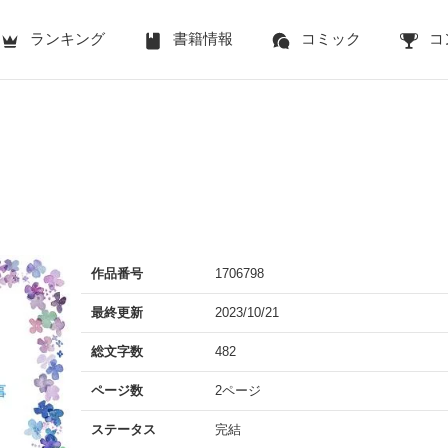
ランキング
書籍情報
コミック
コ
作品番号
1706798
最終更新
2023/10/21
総文字数
482
ページ数
2ページ
ステータス
完結