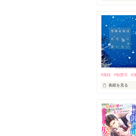
☆☆☆　ベリー
多額の借金を負
せめて一生に一
だから、どうか
＊＊＊＊＊＊＊＊
華道『名雪流』
名雪紗世（なゆき
✕

#俺様
#御曹司
#
大手商社『京極
京極一樹（きょう
表紙を見る
＊＊＊＊＊＊＊＊
※以前公開して
「本気で紗世を
身勝手で、強引
出会いは最悪だ
兄の親友でずっ
一夜をともにで
なのに。
