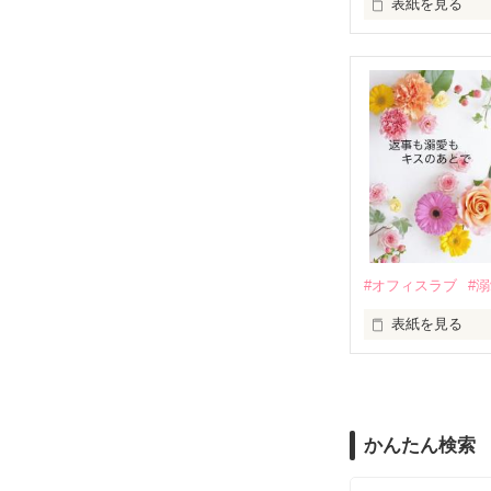
表紙を見る
さらに、美桜が
『責任をとる、
　おかしな噂を
戸惑う美桜とは
ろ、日本人美青
甘やかしてくる。
　帰国後、美桜
も関わらず、一
そんなある日、
人だったのだ―
遭っていること
　なぜか恭司か
美桜を守るため
夏木美桜(なつき
✕

鳴海哲平 (なる
#オフィスラブ
#
止まっていたは
表紙を見る
再会から始まる
舞川雛子（26
2026.6.5～2026.
また雛子には2
のだが、後輩の
守と由羅から『
かんたん検索
雪瀬鷹哉（29
＊以前、公開し
してきて──？
