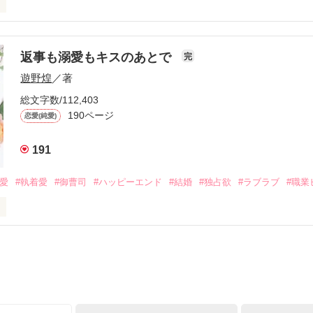
初めてだと知った哲平は

結婚しよう』と真っ直ぐに告げてきた。

流されて前の職場でうまくいかなかった梅田美桜は、海外で傷心旅行を
裏腹に、好きという気持ちを隠すことなく

年と出会い、酒の勢いもあり一夜限りの関係となる。



は新しい職場でワンナイトした美青年と再会。なんと彼の正体は、とあ
返事も溺愛もキスのあとで
完
族を離れて起業した新進気鋭の実業家、社内でも冷徹だと評判な社長―
哲平は美桜がストーカー被害に

遊野煌
／著
―！

を知る。

ら飼い猫の世話係を命じられた美桜は、猫の世話を口実にしばしば呼び
、哲平は同居を提案してきて――。

総文字数/112,403
190ページ
恋愛(純愛)
みお)

191
作品を読む
みてっぺい)

溺愛
#執着愛
#御曹司
#ハッピーエンド
#結婚
#独占欲
#ラブラブ
#職業
ずの二人の時間が、再び動き出す。

、溺愛ラブ。

）は大手お菓子メーカー、三日月製菓コーポレーションの企画戦略室で働
7.25

年前から付き合いはじめ、半年前から同棲を始めた、同期で恋人の石垣守
姫原由羅（24）との浮気が発覚した上、いつのまにか元カノにされてい
便利屋雛子』と馬鹿にされ、一人こっそり泣いていた雛子に、企画戦略
）が『──俺と結婚してくれないか』といきなりプロポーズをしてきた上
ていた話の改稿版です＊
