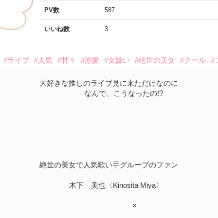
PV数
587
いいね数
3
#ライブ
#人気
#甘々
#溺愛
#女嫌い
#絶世の美女
#クール
#
大好きな推しのライブ見に来ただけなのに
なんで、こうなったの!?
絶世の美女で人気歌い手グループのファン
木下 美也〈Kinosita Miya〉
×