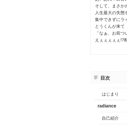
そして、まさか
人生最大の失態を
集中できずにラ
とうくんが来て
「なぁ、お前つ
えぇぇぇぇぇ!?
目次
はじまり
radiance
自己紹介