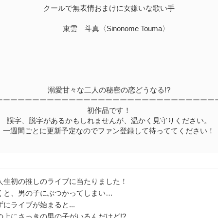
クールで無表情おまけに女嫌いな歌い手
東雲 斗真〈Sinonome Touma〉
溺愛甘々な二人の秘密の恋どうなる!?
ーーーーーーーーーーーーーーーーーーーーーーーーーーーーーー
初作品です！
誤字、脱字があるかもしれませんが、温かく見守りください。
一週間ごとに更新予定なのでファン登録して待っててください！
人生初の推しのライブに当たりました！
くと、男の子にぶつかってしまい…
にライブが始まると...
の上にさっきの男の子がいるんだけど!?