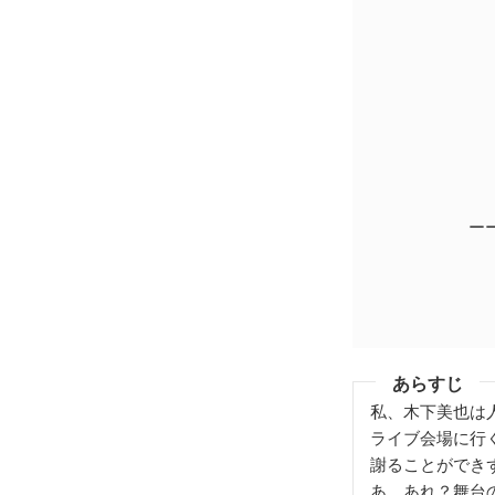
ー
あらすじ
私、木下美也は
ライブ会場に行
謝ることができず
あ、あれ？舞台