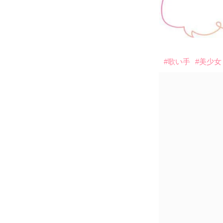
#歌い手
#美少女