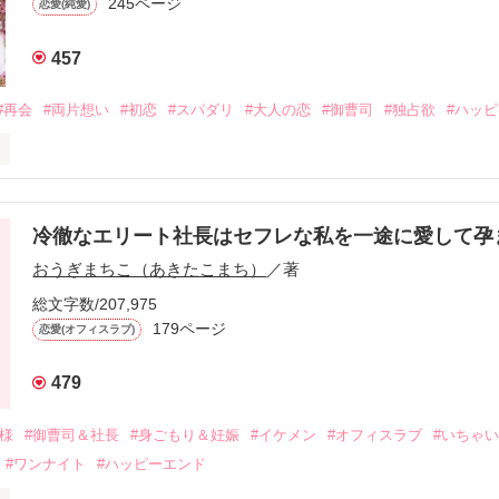
245ページ
恋愛(純愛)
457
#再会
#両片想い
#初恋
#スパダリ
#大人の恋
#御曹司
#独占欲
#ハッ
冷徹なエリート社長はセフレな私を一途に愛して孕
に淡い恋心を抱いていた美桜。

おうぎまちこ（あきたこまち）
／著
来事をきっかけに二人の関係は壊れてしまう。

ないまま、美桜は両親の離婚によって

総文字数/207,975
なり、哲平とも離れ離れになった。

179ページ
恋愛(オフィスラブ)
年後。

479
二度と会いたくないと思っていた哲平に

会を果たす。

俺様
#御曹司＆社長
#身ごもり＆妊娠
#イケメン
#オフィスラブ
#いちゃ
なことから

#ワンナイト
#ハッピーエンド
夜を共にしてしまった。
