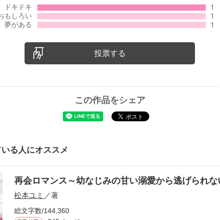
投票する
この作品をシェア
ている人にオススメ
再会ロマンス～幼なじみの甘い溺愛から逃げられ
松本ユミ
／著
総文字数/144,360