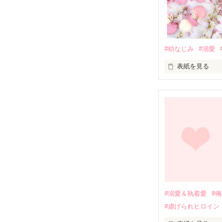
#幼なじみ
#溺愛
表紙を見る
幼なじみの哲平
しかし、ある出
関係修復もでき
引っ越すことに
それから約十二
過去の傷から、
運命のような再
#溺愛＆執着愛
#
そして、ひょん
#虐げられヒロイン
酔った勢いで一