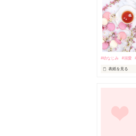
#幼なじみ
#溺愛
表紙を見る
幼なじみの哲平
しかし、ある出
関係修復もでき
引っ越すことに
それから約十二