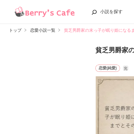
小説を探す
トップ
恋愛小説一覧
貧乏男爵家の末っ子が眠り姫になる
貧乏男爵家
恋愛(純愛)
完