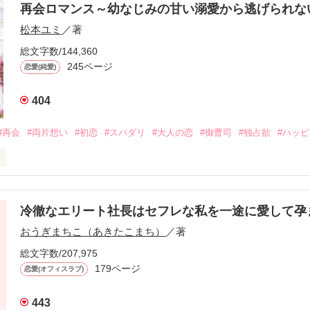
再会ロマンス～幼なじみの甘い溺愛から逃げられ
松本ユミ
／著
総文字数/144,360
245ページ
恋愛(純愛)
404
#再会
#両片想い
#初恋
#スパダリ
#大人の恋
#御曹司
#独占欲
#ハッ
冷徹なエリート社長はセフレな私を一途に愛して孕
に淡い恋心を抱いていた美桜。

おうぎまちこ（あきたこまち）
／著
来事をきっかけに二人の関係は壊れてしまう。

ないまま、美桜は両親の離婚によって

総文字数/207,975
なり、哲平とも離れ離れになった。

179ページ
恋愛(オフィスラブ)
年後。

443