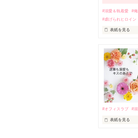
過去の傷から、
運命のような再
#溺愛＆執着愛
#
そして、ひょん
#虐げられヒロイン
酔った勢いで一
表紙を見る
さらに、美桜が
『責任をとる、
　おかしな噂を
戸惑う美桜とは
ろ、日本人美青
甘やかしてくる。
　帰国後、美桜
も関わらず、一
そんなある日、
人だったのだ―
遭っていること
　なぜか恭司か
美桜を守るため
夏木美桜(なつき
✕

鳴海哲平 (なる
#オフィスラブ
#
止まっていたは
表紙を見る
再会から始まる
舞川雛子（26
2026.6.5～2026.
また雛子には2