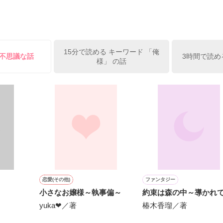
姫原由羅（24）との浮気が発覚した上、いつのまにか元カノにされてい
便利屋雛子』と馬鹿にされ、一人こっそり泣いていた雛子に、企画戦略
）が『──俺と結婚してくれないか』といきなりプロポーズをしてきた上
ていた話の改稿版です＊

15分で読める キーワード 「俺
俺の雛子』🦅

る不思議な話
3時間で読め
様」 の話
ひぃ、雛子？！！！』🐥

上司が見せる素顔は、なぜか想像以上に甘くて……🐥💓🦅

作品を読む
用の画像も全てフリー素材です。

.6.3〜7.20完結です。　

にて恋愛トレンド1位でした〜良かったら読んで頂けると嬉しいです。
作品を読む
恋愛(その他)
ファンタジー
小さなお嬢様～執事偏～
約束は森の中～導かれ
yuka❤／著
椿木香瑠／著