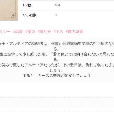
PV数
484
いいね数
3
ンタジー
#恋愛
#魔力
#眠り姫
#キス
#魔力譲渡
っ子・アルティアの婚約者は、何故か公爵家嫡男で非の打ち所のな
る。
生に進学して少し経った頃、「君と俺とでは釣り合わないと思わ
る。
な笑みで流したアルティアだったが、その数日後、倒れて眠ったま
しまう。
すると、キースの態度が豹変して……？