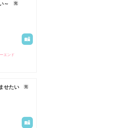
ない～
完
ピーエンド
ませたい
完