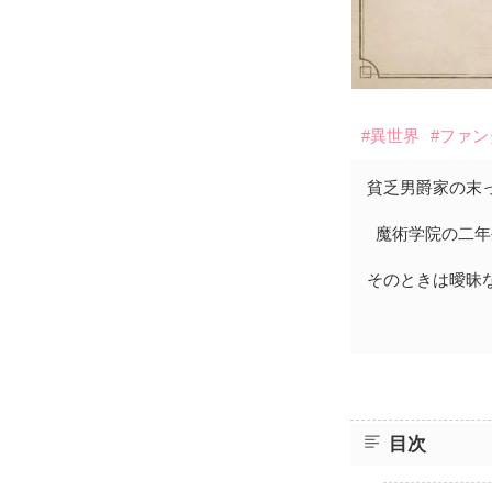
#異世界
#ファ
貧乏男爵家の末
魔術学院の二年
そのときは曖昧
目次