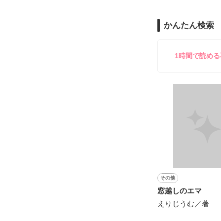
のだが、後輩の
守と由羅から『
かんたん検索
雪瀬鷹哉（29
＊以前、公開し
してきて──？

鷹哉『宜しくな、
1時間で読め
雛子『俺の……
シゴデキで冷徹な
※表紙も作中使
※執筆期間2026
※他サイトさん
その他
窓越しのエマ
えりじうむ／著