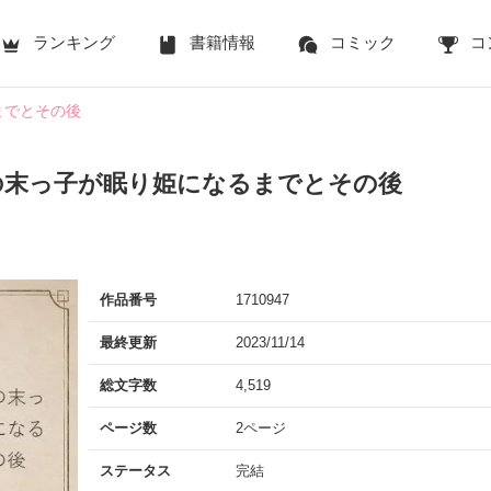
ランキング
書籍情報
コミック
コ
までとその後
の末っ子が眠り姫になるまでとその後
作品番号
1710947
最終更新
2023/11/14
総文字数
4,519
ページ数
2ページ
ステータス
完結