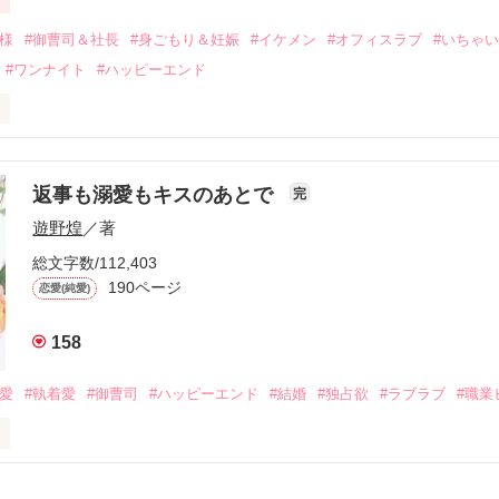
二度と会いたくないと思っていた哲平に

会を果たす。

俺様
#御曹司＆社長
#身ごもり＆妊娠
#イケメン
#オフィスラブ
#いちゃ
なことから

#ワンナイト
#ハッピーエンド
夜を共にしてしまった。

初めてだと知った哲平は

結婚しよう』と真っ直ぐに告げてきた。

流されて前の職場でうまくいかなかった梅田美桜は、海外で傷心旅行を
裏腹に、好きという気持ちを隠すことなく

年と出会い、酒の勢いもあり一夜限りの関係となる。



は新しい職場でワンナイトした美青年と再会。なんと彼の正体は、とあ
返事も溺愛もキスのあとで
完
族を離れて起業した新進気鋭の実業家、社内でも冷徹だと評判な社長―
哲平は美桜がストーカー被害に

遊野煌
／著
―！

を知る。

ら飼い猫の世話係を命じられた美桜は、猫の世話を口実にしばしば呼び
、哲平は同居を提案してきて――。

総文字数/112,403
190ページ
恋愛(純愛)
みお)

158
作品を読む
みてっぺい)

溺愛
#執着愛
#御曹司
#ハッピーエンド
#結婚
#独占欲
#ラブラブ
#職業
ずの二人の時間が、再び動き出す。

、溺愛ラブ。

）は大手お菓子メーカー、三日月製菓コーポレーションの企画戦略室で働
7.25

年前から付き合いはじめ、半年前から同棲を始めた、同期で恋人の石垣守