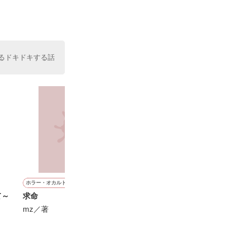
た。

室の上司である
、同居まで提案
るドキドキする話
ホラー・オカルト
恋愛(ラブコメ)
ファンタジー
恋愛(純愛)
て～
求命
バレンタインはキスをして
暗影の国のアリス
２３時の王子様
トデー
mz／著
遊野煌／著
昴 けい／著
遊野煌／著