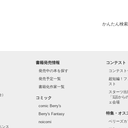
かんたん検索
書籍発売情報
コンテスト
発売中の本を探す
コンテスト
発売予定一覧
超短編！フ
スト
書籍化作家一覧
スターツ出
合）
「1話から
コミック
ェ会場
comic Berry's
特集・オス
Berry's Fantasy
ベリーズカ
noicomi
ペンス