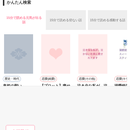
2026.6.5～2026.7.25

かんたん検索
めた、同期で恋人の石垣守（26）がいるのだが、後輩の姫原由
羅（24）との浮気が発覚した上、いつのまにか元カノにされて
いた。

15分で読める元気が出る
15分で読める切ない話
15分で読める感動する話
守と由羅から『便利屋雛子』と馬鹿にされ、一人こっそり泣い
話
＊以前、公開していた話の改稿版です＊

ていた雛子に、企画戦略室の上司である雪瀬鷹哉（29）が
『──俺と結婚してくれないか』といきなりプロポーズをしてき
た上、同居まで提案してきて──？

鷹哉『宜しくな、俺の雛子』🦅

雛子『俺の……ひぃ、雛子？！！！』🐥

作品を読む
シゴデキで冷徹な上司が見せる素顔は、なぜか想像以上に甘く
て……🐥💓🦅

歴史・時代
恋愛(純愛)
恋愛(その他)
恋愛(キケ
鬼姫の願い
【プロット】痩せ
泣き虫な私が、泣
溺愛銃弾
※表紙も作中使用の画像も全てフリー素材です。

ぎす妻は、冷酷な
かない社長に愛さ
ート・マ
※執筆期間2026.6.3〜7.20完結です。　

雲母 月／著
心臓外科医に執愛
れてます
ィ～
※他サイトさんにて恋愛トレンド1位でした〜良かったら読ん
を餌付けされる
青空あかな／著
海咲雪／著
天城さく
で頂けると嬉しいです。
もっと見る
作品を読む
かんたん検索の条件を変える