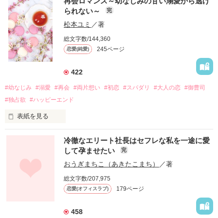
再会ロマンス～幼なじみの甘い溺愛から逃げ
られない～
完
松本ユミ
／著
総文字数/144,360
245ページ
恋愛(純愛)
422
#幼なじみ
#溺愛
#再会
#両片想い
#初恋
#スパダリ
#大人の恋
#御曹司
#独占欲
#ハッピーエンド
表紙を見る
冷徹なエリート社長はセフレな私を一途に愛
して孕ませたい
完
幼なじみの哲平に淡い恋心を抱いていた美桜。

おうぎまちこ（あきたこまち）
／著
しかし、ある出来事をきっかけに二人の関係は壊れてしまう。

総文字数/207,975
関係修復もできないまま、美桜は両親の離婚によって

179ページ
恋愛(オフィスラブ)
引っ越すことになり、哲平とも離れ離れになった。

それから約十二年後。

458