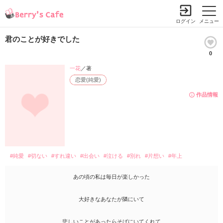
ログイン
メニュー
君のことが好きでした
0
一花
／著
恋愛(純愛)
作品情報
#純愛
#切ない
#すれ違い
#出会い
#泣ける
#別れ
#片想い
#年上
あの頃の私は毎日が楽しかった
大好きなあなたが隣にいて
悲しいことがあったらそばにいてくれて