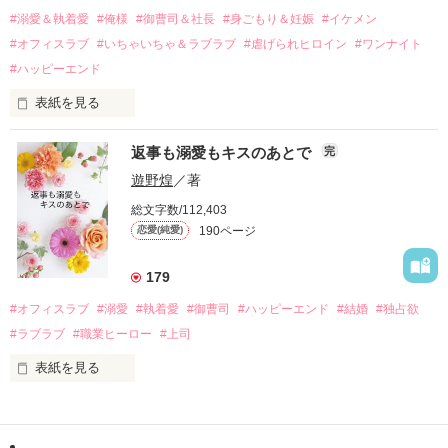
過去の傷から、二度と会いたくないと思っていた哲平に

#溺愛＆執着愛
#俺様
#御曹司＆社長
#身ごもり＆妊娠
#イケメン
運命のような再会を果たす。

#オフィスラブ
#いちゃいちゃ＆ラブラブ
#虐げられヒロイン
#ワンナイト
そして、ひょんなことから

#ハッピーエンド
酔った勢いで一夜を共にしてしまった。

表紙を見る
さらに、美桜が初めてだと知った哲平は

『責任をとる、結婚しよう』と真っ直ぐに告げてきた。

　おかしな噂を流されて前の職場でうまくいかなかった梅田美
戸惑う美桜とは裏腹に、好きという気持ちを隠すことなく

返事も溺愛もキスのあとで
完
桜は、海外で傷心旅行をしていたところ、日本人美青年と出会
甘やかしてくる。

い、酒の勢いもあり一夜限りの関係となる。

遊野煌
／著
　帰国後、美桜は新しい職場でワンナイトした美青年と再会。
そんなある日、哲平は美桜がストーカー被害に

総文字数/112,403
なんと彼の正体は、とある財閥御曹司にも関わらず、一族を離
遭っていることを知る。

190ページ
恋愛(純愛)
れて起業した新進気鋭の実業家、社内でも冷徹だと評判な社長
美桜を守るため、哲平は同居を提案してきて――。

――御影恭司その人だったのだ――！

　なぜか恭司から飼い猫の世話係を命じられた美桜は、猫の世
179
話を口実にしばしば呼び出された上、二人はいわゆる身体だけ
夏木美桜(なつきみお)

#オフィスラブ
#溺愛
#執着愛
#御曹司
#ハッピーエンド
#結婚
#独占欲
✕

#ラブラブ
#職業ヒーロー
#上司
鳴海哲平 (なるみてっぺい)

表紙を見る
作品を読む
止まっていたはずの二人の時間が、再び動き出す。

舞川雛子（26）は大手お菓子メーカー、三日月製菓コーポレー
再会から始まる、溺愛ラブ。

ションの企画戦略室で働いている。

また雛子には2年前から付き合いはじめ、半年前から同棲を始