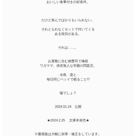
おいしい食事付きの好条件。
だけど喜んでばかりもいられない。
それともれなくセットで付いてくる
ある役目がある。
それは……。
お屋敷に住む御曹司で俺様
ワガママ、傍若無人な学園の問題児。
水島 葵と
毎日同じベッドで眠ること!?
嘘でしょ？
2024.01.24 公開
★2024.2.25 文庫本発売★
※書籍版は大幅に加筆・修正をしています。