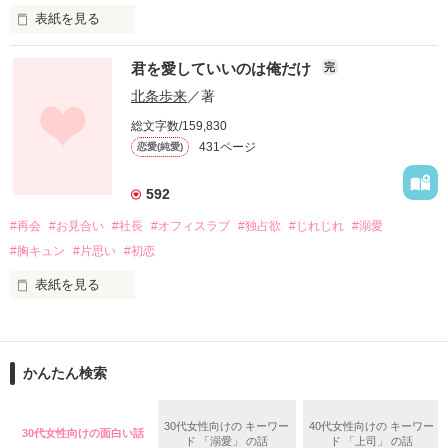
大手ゼネコン神楽コーポレーション

表紙を見る
住宅部門　デザイン部　　26歳

武居希和　三十歳　×　嵯峨惺　三十三歳

橋本　菜由（はしもと　なゆ）

君を愛していいのは俺だけ
完
雑貨店勤務　　　　　　嵯峨ホールディングス

北条歩来
／著
　　　　　　　　　　　　　　　　　　御曹司

自分には兄や父のように人を心から愛する

総文字数/159,830
そんな事出来るのかと頭を悩ませるが

431ページ
恋愛(純愛)
自分の見た目や、御曹司というブランドに

『男を誑かすふしだらな女』『玉の輿狙い』、身に覚えのない
寄り付く女ばかりで女に嫌気がさす陽平

悪評。

592
#再会
#お見合い
#社長
#オフィスラブ
#独占欲
#じれじれ
#溺愛
見惚れるほど整った面差しに浮かぶのは、常に渋面。

無自覚な超絶美人

入社早々、高嶺の花と噂される

#胸キュン
#片思い
#初恋
名前を呼ばれることはおろか、目さえ合わせてもらえない
幼い頃、イケメンな父親が他に女をつくり

日々。

自分と母を捨てた事により

表紙を見る
見た目を武器に寄り付く男を警戒する菜由

身代わりのお見合いで会った相手は

苦手な、住む世界の違う人だったのに。

「許可、、しろ」

約七年間、ずっと想い続けてきた

かんたん検索
仕事への正当な評価に、

元彼によく似ていて……

「いい、よ」

不器用な優しさに、

30代女性向けの キーワー
40代女性向けの キーワー
30代女性向けの面白い話
そんな2人が織りなすラブストーリー

ド 「溺愛」 の話
ド 「上司」 の話