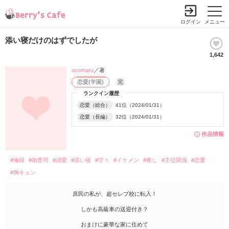
ログイン
メニュー
添い寝だけのはずでしたが
1,642
acomaru
／著
恋愛(学園)
完
ランクイン履歴
恋愛（総合）
41位（2024/01/31）
恋愛（長編）
32位（2024/01/31）
作品情報
#俺様
#御曹司
#溺愛
#添い寝
#甘々
#イケメン
#推し
#主従関係
#恋愛
#胸キュン
庶民の私が、超セレブ校に転入！
しかも高級車の送迎付き？
おまけに豪華な家に住めて