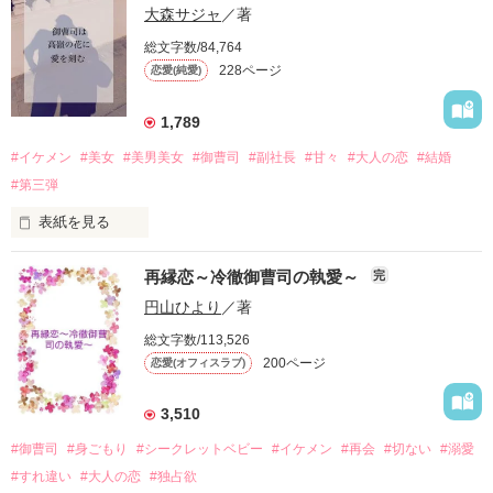
大森サジャ
／著
総文字数/84,764
228ページ
恋愛(純愛)
1,789
#イケメン
#美女
#美男美女
#御曹司
#副社長
#甘々
#大人の恋
#結婚
#第三弾
表紙を見る
イケメンシリーズ第三弾

再縁恋～冷徹御曹司の執愛～
完
※単作でもたぶんお楽しみ頂けますが、

円山ひより
／著
前作から順に読んでいただければ

総文字数/113,526
より一層楽しめると思います。

200ページ
恋愛(オフィスラブ)
第一弾　神楽純平の弟のお話です。

3,510
大手ゼネコン神楽コーポレーション

#御曹司
#身ごもり
#シークレットベビー
#イケメン
#再会
#切ない
#溺愛
副社長　29歳

神楽　陽平（かぐら　ようへい）

#すれ違い
#大人の恋
#独占欲
×
