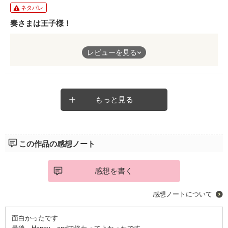
ネタバレ
奏さまは王子様！
奏さまが最初は不思議な人だと思っていたけれど、段々と柔らか
レビューを見る
くなってすっかり王子様になっていました！wこれからも頑張っ
て下さい！あと番外編も！
もっと見る
この作品の感想ノート
感想を書く
感想ノートについて
面白かったです