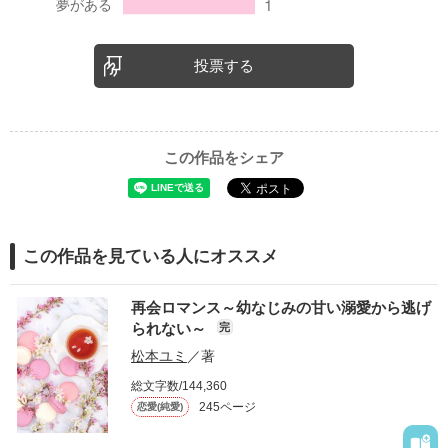
投票する
この作品をシェア
この作品を見ている人にオススメ
再会ロマンス～幼なじみの甘い溺愛から逃げ
られない～
完
松本ユミ
／著
総文字数/144,360
245ページ
恋愛(純愛)