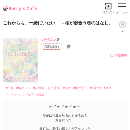
ログイン
メニュー
これからも、一緒にいたい ～桜が似合う恋のはなし。
7
立坂雪花
／著
恋愛(純愛)
完
作品情報
#不良
#胸キュン
#友達以上恋人未満
#秘密
#両片思い
#高校生
#卒業
#ギャップ
#ピュア
#短編
❀.*･ﾟ❀.*･ﾟ❀.*･ﾟ❀.*･ﾟ
沙羅は写真を見るのも撮るのも
好きだった。
最近は、SNSの陽くんがアップした