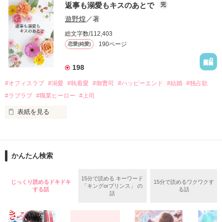
戸惑う美桜とは裏腹に、好きという気持ちを隠すことなく

返事も溺愛もキスのあとで
完
桜は、海外で傷心旅行をしていたところ、日本人美青年と出会
甘やかしてくる。

い、酒の勢いもあり一夜限りの関係となる。

遊野煌
／著
　帰国後、美桜は新しい職場でワンナイトした美青年と再会。
そんなある日、哲平は美桜がストーカー被害に

総文字数/112,403
なんと彼の正体は、とある財閥御曹司にも関わらず、一族を離
遭っていることを知る。

190ページ
恋愛(純愛)
れて起業した新進気鋭の実業家、社内でも冷徹だと評判な社長
美桜を守るため、哲平は同居を提案してきて――。

――御影恭司その人だったのだ――！

　なぜか恭司から飼い猫の世話係を命じられた美桜は、猫の世
198
話を口実にしばしば呼び出された上、二人はいわゆる身体だけ
夏木美桜(なつきみお)

#オフィスラブ
#溺愛
#執着愛
#御曹司
#ハッピーエンド
#結婚
#独占欲
✕

#ラブラブ
#職業ヒーロー
#上司
鳴海哲平 (なるみてっぺい)

表紙を見る
作品を読む
止まっていたはずの二人の時間が、再び動き出す。

舞川雛子（26）は大手お菓子メーカー、三日月製菓コーポレー
再会から始まる、溺愛ラブ。

ションの企画戦略室で働いている。

また雛子には2年前から付き合いはじめ、半年前から同棲を始
2026.6.5～2026.7.25

かんたん検索
めた、同期で恋人の石垣守（26）がいるのだが、後輩の姫原由
羅（24）との浮気が発覚した上、いつのまにか元カノにされて
いた。

15分で読める キーワード
じっくり読めるドキドキ
15分で読めるワクワクす
「キングorプリンス」 の
守と由羅から『便利屋雛子』と馬鹿にされ、一人こっそり泣い
する話
る話
＊以前、公開していた話の改稿版です＊

話
ていた雛子に、企画戦略室の上司である雪瀬鷹哉（29）が
『──俺と結婚してくれないか』といきなりプロポーズをしてき
た上、同居まで提案してきて──？
