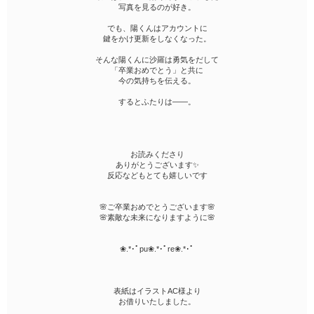
写真を見るのが好き。
でも、陽くんはアカウントに
鍵をかけ更新をしなくなった。
そんな陽くんに沙羅は勇気をだして
「卒業おめでとう」と共に
今の気持ちを伝える。
するとふたりは――。
お読みくださり
ありがとうございます✨
反応などもとても嬉しいです
🌸ご卒業おめでとうございます🌸
🌸素敵な未来になりますように🌸
❀.*･ﾟpu❀.*･ﾟre❀.*･ﾟ
表紙はイラストAC様より
お借りいたしました。