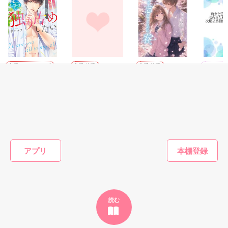
鷹哉『宜しくな、俺の雛子』🦅

雛子『俺の……ひぃ、雛子？！！！』🐥

作品を読む
シゴデキで冷徹な上司が見せる素顔は、なぜか想像以上に甘く
て……🐥💓🦅

恋愛(オフィスラブ)
恋愛(純愛)
恋愛(純愛)
ファンタ
【極上旦那様シリ
壁の花がいたので
君を忘れるための
魔女と忌
※表紙も作中使用の画像も全てフリー素材です。

ーズ】きみを独り
婚約破棄させて連
春。
た私、売
※執筆期間2026.6.3〜7.20完結です。　

占めしたい～俺様
れ帰ってみた。
国で聖女
chiroru／著
※他サイトさんにて恋愛トレンド1位でした〜良かったら読ん
エリートとかりそ
期公爵様
西ナナヲ／著
古森きり／著
坂井ひな
で頂けると嬉しいです。
め新婚生活～
れていま
もっと見る
作品を読む
かんたん検索の条件を変える
アプリ
読む