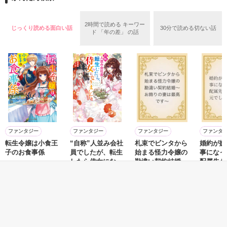
った。

王宮から出られることを、密かに喜ぶルキアであったが、前世
の憧れの人に激似のダリオンは、極度の人嫌い。彼の祖母、カ
2時間で読める キーワー
2018．2．27　完結

じっくり読める面白い話
30分で読める切ない話
トレアは引きこもり……と、エスカーダ公爵家にはいろいろな
ド 「年の差」 の話
問題があって……☆

旧題「廃屋の捨てられ姫は、敵国のワケあり公爵家で予想外に
愛されています」

作品を読む
＊START＊  2021.11.13～

   ＊END＊  2021.12.  1

ファンタジー
ファンタジー
ファンタジー
ファンタ
転生令嬢は小食王
“自称”人並み会社
札束でビンタから
婚約が嫌
子のお食事係
員でしたが、転生
始まる怪力令嬢の
事になっ
したら侍女になり
勘違い契約結婚～
配属先が
甘沢林檎／著
ました
お飾りの妻は最高
元でした
江本マシメサ／著
やきいもほくほく
みみみ.c
です～
／著
作品を読む
もっと見る
かんたん検索の条件を変える