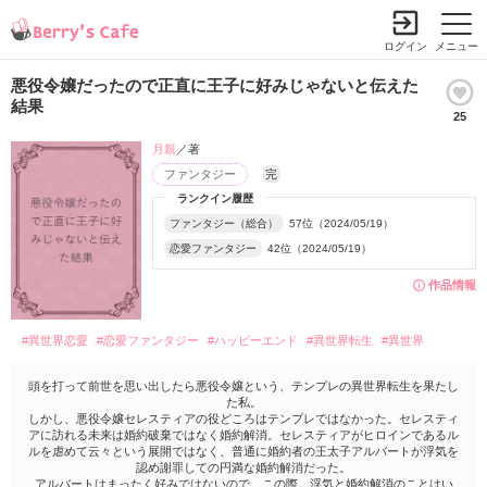
ログイン
メニュー
悪役令嬢だったので正直に王子に好みじゃないと伝えた
結果
25
月親
／著
ファンタジー
完
ランクイン履歴
ファンタジー（総合）
57位（2024/05/19）
恋愛ファンタジー
42位（2024/05/19）
作品情報
#異世界恋愛
#恋愛ファンタジー
#ハッピーエンド
#異世界転生
#異世界
頭を打って前世を思い出したら悪役令嬢という、テンプレの異世界転生を果たし
た私。
しかし、悪役令嬢セレスティアの役どころはテンプレではなかった。セレスティ
アに訪れる未来は婚約破棄ではなく婚約解消。セレスティアがヒロインであるル
ルを虐めて云々という展開ではなく、普通に婚約者の王太子アルバートが浮気を
認め謝罪しての円満な婚約解消だった。
アルバートはまったく好みではないので、この際、浮気と婚約解消のことはい