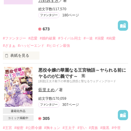
万野みずき
／著
総文字数/117,570
180ページ
ファンタジー
673
#ファンタジー
#恋愛
#婚約破棄
#ライバル同士
#一途
#溺愛
#純愛
#ざまぁ
#ハッピーエンド
#ヒロイン最強
表紙を見る
名門の魔法学校に通う伯爵令嬢のローズマリー。

悪役令嬢の華麗なる王宮物語～ヤられる前に
魔法が大好きな彼女は、魔法学校で誰よりも努力を重ねて、入
ヤるのが仁義です～
完
学からずっと首席を維持し続けている。

[原題]王太子殿下の華麗な誘惑と聖なるウェディングロード
そして周りの目も気にせずに魔法に没頭し続けて、やがて首席
のまま卒業を果たすと、卒業パーティーの当日に婚約者から婚
藍里まめ
／著
約破棄を告げられてしまった。

総文字数/170,059
307ページ
ファンタジー
「男を立てられん妻など不要だ」

書籍化作品
男尊女卑で男を立てる時代、能力のありすぎる女性は嫌悪され
305
コミック掲載中
て結婚でも不利とされている。

名門の魔法学校を首席で卒業したローズマリーは女のくせに生
#王宮
#秘密
#公爵令嬢
#胸キュン
#王太子
#甘い
#貴族
#腹黒
#中世