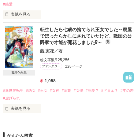
意気という理由で婚約破棄され、多くの男子生徒たちからも嫉
#純愛
妬を買ってしまい、卒業パーティーの場で非難の的となってし
まった。

表紙を見る
そんな中、一人の生徒が声を上げる。

※文庫は冒頭から半分ほど全く違うストーリーとなっておりま
転生したら七歳の捨てられ王女でした～廃屋
「じゃあ、代わりに僕がもらおうかな」

す。

でほったらかしにされていたけど、敵国の公
文庫には書き下ろし番外編がついています。

爵家で才能が開花しました⁉～
完
それは、入学からずっとローズマリーの背中を追い続けてきた
次席の第二王子だった。
原題:王太子殿下の華麗な誘惑と

藤 実花
／著
聖なるウェディングロード

総文字数/125,256
228ページ
ファンタジー
作品を読む
こんな私でも、あなたのようになれますか……？

書籍化作品
1,058
したたかでウブな公爵令嬢は、魅惑な王太子の手ほどきを受
け、清らかな愛に沈む。

#異世界転生
#幼女
#王女
#女神
#演劇
#女優
#溺愛？
#ざまぁ？
#年の差
#虐げられ
「君に敵を作らない方法を教えたい。俺についておいで。肌を
表紙を見る
触れ合わせ、心を通わせよう」

☆フェルナンシアの第三王女、ルキア、七歳。

粗末な廃屋に押し込められ虐げられていたルキアは、母国の敗
特技は奇術。変わり者王太子による、優しい王城ラブファンタ
戦により、敵国の名門エスカーダ公爵家に預けられることにな
かんたん検索
ジー。
