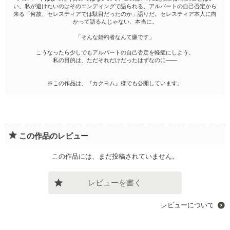
い。私が避けたいのはそのエンディングで語られる、アルバートの自己否定から
来る「何故、セレスティアでは駄目だったのか」語りだ。セレスティア本人に向
かって語るんじゃない、本当に。
「そんな婚約者なんて嫌です」
こうなったら少しでもアルバートの自己否定を軽症にしよう。
私の目的は、ただそれだけだったはずなのに――
※この作品は、『カクヨム』様でも公開しています。
この作品のレビュー
この作品には、まだ投稿されていません。
レビューを書く
レビューについて