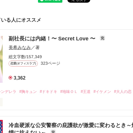
ている人にオススメ
副社長には内緒！〜 Secret Love 〜
完
美希みなみ
／著
総文字数/157,349
323ページ
恋愛(オフィスラブ)
3,362
シンデレラ
#胸キュン
#ドキドキ
#地味ＯＬ
#王道
#イケメン
#大人の恋
冷血硬派な公安警察の庇護欲が激愛に変わるとき～
情に抗えない～
完