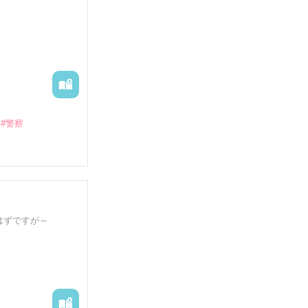
#警察
込めたい）

はずですが～
なります。

が、こちらに入れ