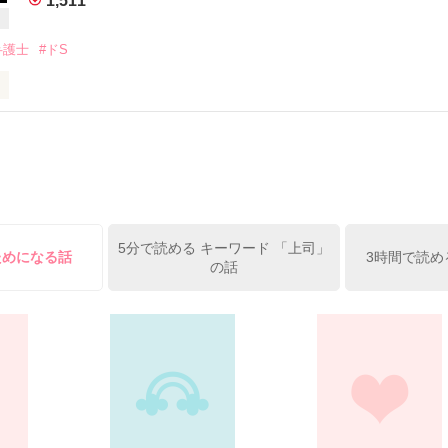
1,511
私を女だと思っていないくせに」

作品を読む
弁護士
#ドS
ても、なにも起きないはずなのに―ー。

て大人になった。もう妹だとは思えない」

身体で払ってくれるって意味か？』

中のフリーライターと、

落なドS王子・高坂樹（32）

のじれラブ。

　　×

二月刊で発売予定です。こちらは改稿前の文章です。文庫版には番外編
りません！』

5分で読める キーワード 「上司」
味のシングルマザー・妹尾繭（28）

ためになる話
3時間で読め
の話
な弁護士事務所でパラリーガルとして働く繭は、ひとり息子の旬太と暮ら
。地味でも平穏な日常を大切に暮らしていたが……旬太のパパであるエリ
作品を読む
会！？　意地悪で、とびきり甘い彼の誘惑に繭はあらがえなくて……。
