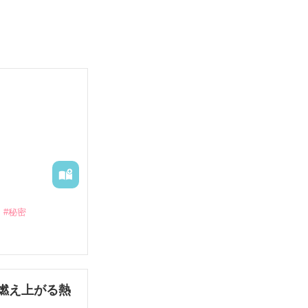
#秘密
燃え上がる熱