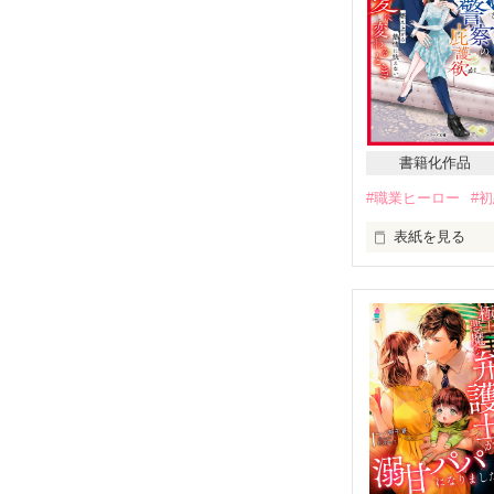
水川 莉乃  24歳
長谷川 誠  29歳
真面目な地味OL
でも、本当は？？
書籍化作品
#職業ヒーロー
#
「お前、まだ俺
表紙を見る
「さあ？」

子供の頃からの
「副社長には内
兄妹のような関
第二弾　心の鍵
崩すのも怖くて。
第三弾　お願い
そんなある日、

2022/10/0
X'mas Pr
させていただき
「俺は男だぞ。
そして加筆しま