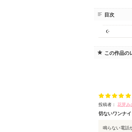
目次
☪︎
この作品の
投稿者：
花芽み
切ないワンナイ
鳴らない電話