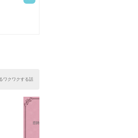
がついていま
るワクワクする話
す

ート弁護士
