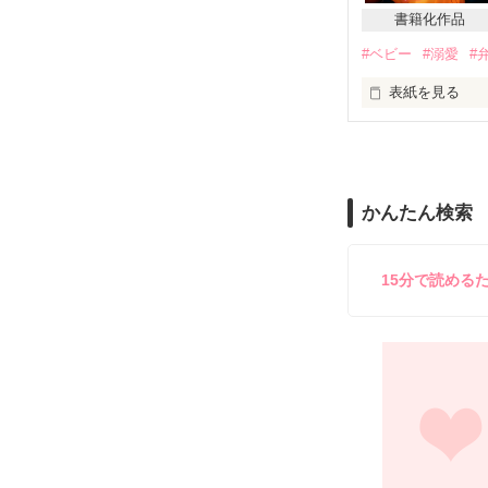
「そっちこそ、
書籍化作品
#ベビー
#溺愛
#
同じベッドで寝
表紙を見る
「お前は成長し
『それは、また
片想いこじらせ
　　　　難攻不
エリート警視正
かんたん検索
　　　　　　　　
（ベリーズ文庫
『結婚願望はあ
す）

　　　　枯れ気
15分で読める
赤字寸前の小さ
シングルマザー
樹とまさかの再