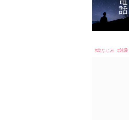
#幼なじみ
#純愛