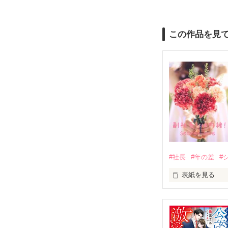
この作品を見
#社長
#年の差
#
表紙を見る
「え……？！」

「副社長……」
