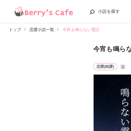
小説を探す
トップ
恋愛小説一覧
今宵も鳴らない電話
今宵も鳴ら
恋愛(純愛)
完