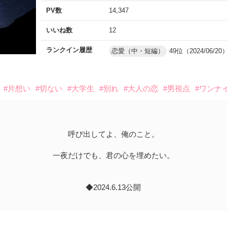
PV数
14,347
いいね数
12
ランクイン履歴
恋愛（中・短編）
49位（2024/06/20
#片想い
#切ない
#大学生
#別れ
#大人の恋
#男視点
#ワンナ
呼び出してよ、俺のこと。
一夜だけでも、君の心を埋めたい。
◆2024.6.13公開