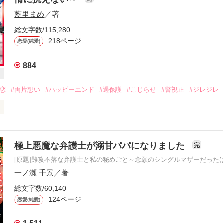
藍里まめ
／著
  副社長秘書

総文字数/115,280
   大手IT企業  副社長

218ページ
恋愛(純愛)
⁈と遊び人の副社長⁈

884


初恋
#両片想い
#ハッピーエンド
#過保護
#こじらせ
#警視正
#ジレジレ
に何か隠してるの？」

片想い。

緒」サイエンスコーポレーションシリーズ第一弾です。

極上悪魔な弁護士が溺甘パパになりました
完
係が続くのは苦しいけど、

をもう一度　（書籍化に伴い、改題しました。俺様室長は愛する人を閉じ
[原題]難攻不落な弁護士と私の秘めごと～念願のシングルマザーだった


ダーリン

一ノ瀬 千景
／著
9　短編になっていたX'mas Presentの続編、莉乃の妊娠～出産までのお話に
総文字数/60,140
esentが一つだけお話が浮いていたので、どこにいれようかと思ったのです
124ページ
恋愛(純愛)
ます。

わかっているのか？」

した。重複している部分もありますのでご了承ください。