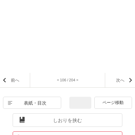
前へ
次へ
< 106 / 204 >
表紙・目次
しおりを挟む