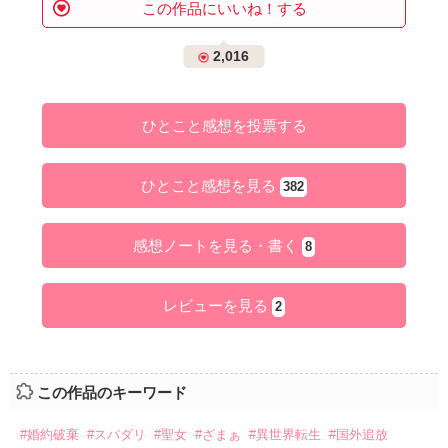
この作品にいいね！する
2,016
ひとこと感想を投票する
ひとこと感想を見る
382
感想ノートを見る・書く
8
レビューを見る
2
この作品のキーワード
#婚約破棄
#スパダリ
#聖女
#ざまぁ
#異世界転生
#国外追放