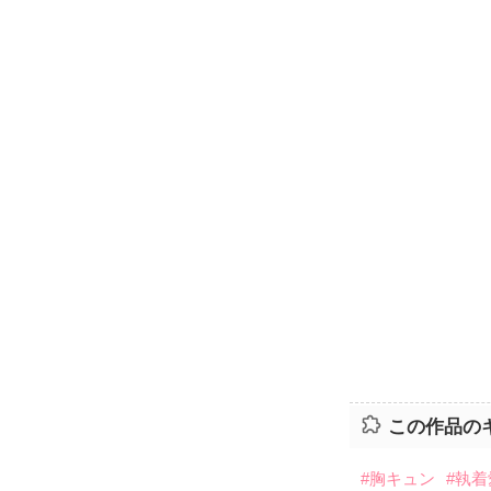
この作品の
#胸キュン
#執着