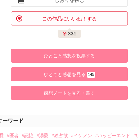
しおりを挟む
この作品にいいね！する
331
ひとこと感想を投票する
ひとこと感想を見る
145
感想ノートを見る・書く
キーワード
愛
#医者
#記憶
#溺愛
#独占欲
#イケメン
#ハッピーエンド
#