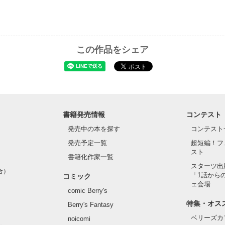
この作品をシェア
書籍発売情報
コンテスト
発売中の本を探す
コンテスト
発売予定一覧
超短編！フ
スト
書籍化作家一覧
スターツ出
合）
「1話から
コミック
ェ会場
comic Berry's
特集・オス
Berry's Fantasy
ベリーズカ
noicomi