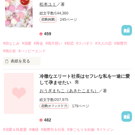
松本ユミ
／著
総文字数/144,360
245ページ
恋愛(純愛)
459
#幼なじみ
#溺愛
#再会
#両片想い
#初恋
#スパダリ
#大人の恋
#御曹司
#独占欲
#ハッピーエンド
表紙を見る
冷徹なエリート社長はセフレな私を一途に愛
して孕ませたい
完
幼なじみの哲平に淡い恋心を抱いていた美桜。

おうぎまちこ（あきたこまち）
／著
しかし、ある出来事をきっかけに二人の関係は壊れてしまう。

総文字数/207,975
関係修復もできないまま、美桜は両親の離婚によって

179ページ
恋愛(オフィスラブ)
引っ越すことになり、哲平とも離れ離れになった。

それから約十二年後。

482
過去の傷から、二度と会いたくないと思っていた哲平に

#溺愛＆執着愛
#俺様
#御曹司＆社長
#身ごもり＆妊娠
#イケメン