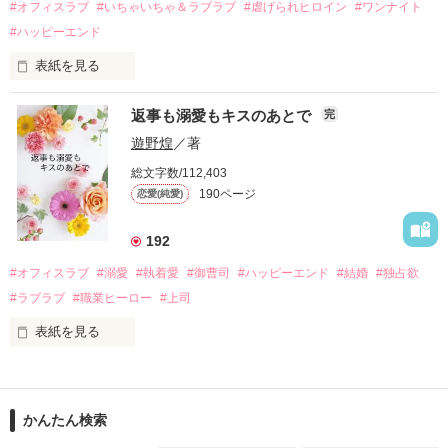
運命のような再会を果たす。

#オフィスラブ
#いちゃいちゃ＆ラブラブ
#虐げられヒロイン
#ワンナイト
そして、ひょんなことから

#ハッピーエンド
酔った勢いで一夜を共にしてしまった。

表紙を見る
さらに、美桜が初めてだと知った哲平は

『責任をとる、結婚しよう』と真っ直ぐに告げてきた。

　おかしな噂を流されて前の職場でうまくいかなかった梅田美
戸惑う美桜とは裏腹に、好きという気持ちを隠すことなく

返事も溺愛もキスのあとで
完
桜は、海外で傷心旅行をしていたところ、日本人美青年と出会
甘やかしてくる。

い、酒の勢いもあり一夜限りの関係となる。

遊野煌
／著
　帰国後、美桜は新しい職場でワンナイトした美青年と再会。
そんなある日、哲平は美桜がストーカー被害に

総文字数/112,403
なんと彼の正体は、とある財閥御曹司にも関わらず、一族を離
遭っていることを知る。

190ページ
恋愛(純愛)
れて起業した新進気鋭の実業家、社内でも冷徹だと評判な社長
美桜を守るため、哲平は同居を提案してきて――。

――御影恭司その人だったのだ――！

　なぜか恭司から飼い猫の世話係を命じられた美桜は、猫の世
192
話を口実にしばしば呼び出された上、二人はいわゆる身体だけ
夏木美桜(なつきみお)

#オフィスラブ
#溺愛
#執着愛
#御曹司
#ハッピーエンド
#結婚
#独占欲
✕

#ラブラブ
#職業ヒーロー
#上司
鳴海哲平 (なるみてっぺい)

表紙を見る
作品を読む
止まっていたはずの二人の時間が、再び動き出す。

舞川雛子（26）は大手お菓子メーカー、三日月製菓コーポレー
再会から始まる、溺愛ラブ。

ションの企画戦略室で働いている。

また雛子には2年前から付き合いはじめ、半年前から同棲を始
2026.6.5～2026.7.25

かんたん検索
めた、同期で恋人の石垣守（26）がいるのだが、後輩の姫原由
羅（24）との浮気が発覚した上、いつのまにか元カノにされて