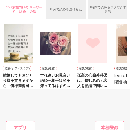
いた。

40代女性向けの キーワー
1時間で読めるワクワクす
15分で読める泣ける話
守と由羅から『便利屋雛子』と馬鹿にされ、一人こっそり泣い
ド 「結婚」 の話
る話
＊以前、公開していた話の改稿版です＊

ていた雛子に、企画戦略室の上司である雪瀬鷹哉（29）が
『──俺と結婚してくれないか』といきなりプロポーズをしてき
た上、同居まで提案してきて──？

鷹哉『宜しくな、俺の雛子』🦅

雛子『俺の……ひぃ、雛子？！！！』🐥

作品を読む
シゴデキで冷徹な上司が見せる素顔は、なぜか想像以上に甘く
て……🐥💓🦅

恋愛(オフィスラブ)
恋愛(純愛)
恋愛(純愛)
恋愛(純愛)
結婚してもおひと
すれ違いお見合い
孤高の心臓外科医
Ironic H
※表紙も作中使用の画像も全てフリー素材です。

り様を貫きますか
結婚～相手は私を
は、憎しみの元恋
※執筆期間2026.6.3〜7.20完結です。　

陽瀬 柚
ら～俺様御曹司は
嫌ってるはずの幼
人を熱情で囲い込
※他サイトさんにて恋愛トレンド1位でした〜良かったら読ん
孤独な契約妻に愛
馴染みでした~
む
Yabe／著
夜桜つきみ／著
森野じゃむ／著
で頂けると嬉しいです。
されたい～
もっと見る
作品を読む
かんたん検索の条件を変える
アプリ