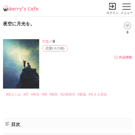
ログイン
メニュー
夜空に月光を。
0
常盤
／著
恋愛(その他)
作品情報
#幼なじみ
#空
#再会
#雨
#病気
#記憶喪失
#家族
#生きる意味
目次