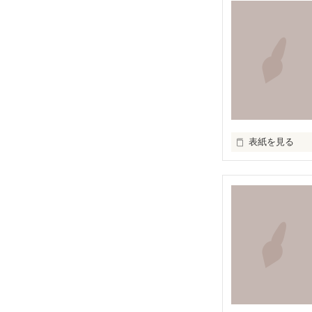
　たくさんの気持
 これは短歌です

 限られた字数のなかであるときふとあふれた気持ちを表現しました。

 これを呼んでなにか感じてもらえるなら幸いです。

 もしこの短歌を気に入ってくださったのなら投票よろしくおねがいします。

 一応完結になっていますが、まだまだ更新します

表紙を見る
いろんな

、
アクレコ×ＰＯＥ
集めました。

皆さんが持ってる
画像や有名なマ
セリフなどもあ