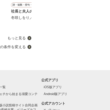
詩・短歌・俳句・川柳
恋愛(純愛)
恋愛(オフィスラブ)
恋愛(純愛)
社長と夫人の物語
お見合い妻はエリート外科
社長は私が好きらしい
王子様はお姫様
医の溺愛に気付かない
したい〜23時の
冬咲しをり／著
森野音／著
短編〜
おうぎまちこ（あきたこま
ち）／著
遊野煌／著
もっと見る
の条件を変える
公式アプリ
一覧
iOS版アプリ
ェチから始まる溺愛コンテ
Android版アプリ
公式アカウント
版小説投稿サイト合同企画
の長編大賞」ベリーズカフ