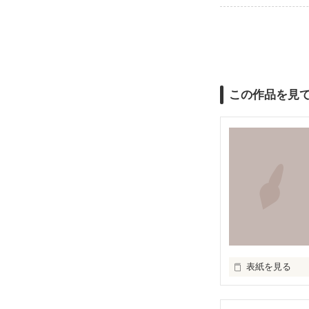
この作品を見
表紙を見る
　このせかいに
　たくさんのき