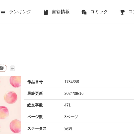
ランキング
書籍情報
コミック
コ
柳
完
作品番号
1734358
最終更新
2024/09/16
総文字数
471
ページ数
3ページ
ステータス
完結