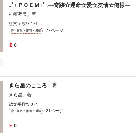
ちと思い出を､､､

｡ﾟ+ＰＯＥＭ+ﾟ｡―奇跡☆運命☆愛☆友情☆俺様―
神崎夢美
／著
総文字数/7,171
72ページ
詩・短歌・俳句・川柳
0
Ｍ

きら星のこころ
完
作品を読む
きら星
／著
総文字数/9,074
21ページ
詩・短歌・俳句・川柳


ンガの

0
るので
