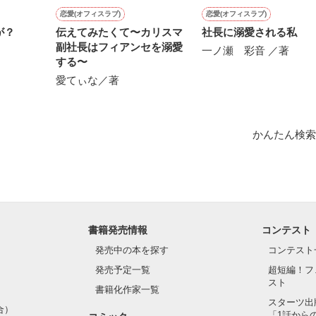
恋愛(オフィスラブ)
恋愛(オフィスラブ)
が？
伝えてみたくて〜カリスマ
社長に溺愛される私
作品を読む
副社長はフィアンセを溺愛
一ノ瀬 彩音 ／著
する〜
愛てぃな／著
かんたん検索
書籍発売情報
コンテスト
発売中の本を探す
コンテスト
発売予定一覧
超短編！フ
スト
書籍化作家一覧
スターツ出
合）
「1話から