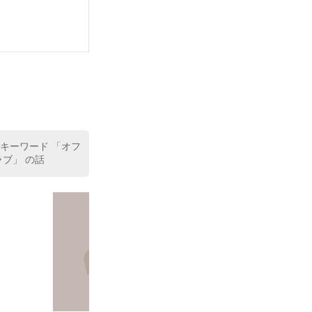
 キーワード 「オフ
ブ」 の話