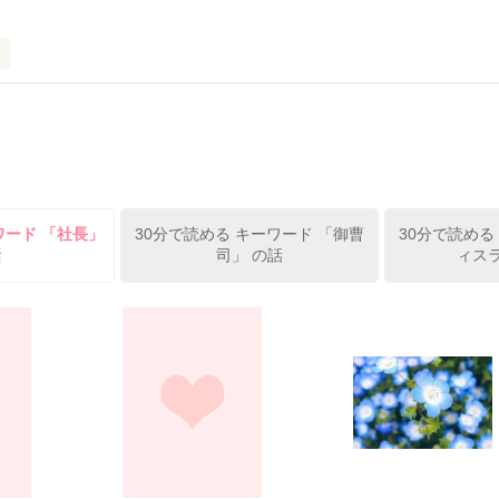
い☆

いていきます。

+*｡ﾟ+*｡ﾟ+*

てみてください。

ったら

ワード 「社長」
30分で読める キーワード 「御曹
30分で読める
話
司」 の話
ィスラ


O^)

るかもしれませんが、

い☆☆

い目でご覧頂けると嬉しいです。
゜*+｡+*

作品を読む

