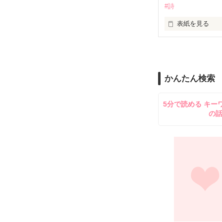
#詩
読みながら

当ててみて下さ
表紙を見る
不定期に詩を書
*｡ﾟ+*｡ﾟ+*｡ﾟ+*｡ﾟ
私の考えたのも

かんたん検索
よかったら覗い
ありますので

何かに必要にな
5分で読める キー
参考として

の
見てくださるのら
とても光栄です(^
稚拙な詩集にな
是非みてくださ
その辺りは温か
*｡+*｡+*+*｡｡*+｡*
２０１１

最終更新４/２４ 
Ｐ.１９～２６