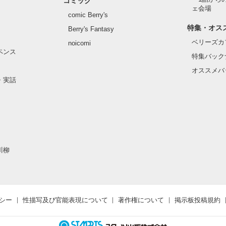
コミック
ェ会場
comic Berry's
特集・オス
Berry's Fantasy
ベリーズカ
noicomi
ペンス
特集バック
オススメバ
・実話
川柳
シー
性描写及び官能表現について
著作権について
掲示板投稿規約