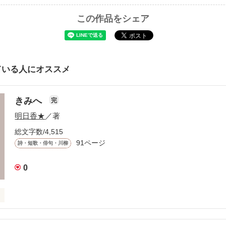
この作品をシェア
ている人にオススメ
きみへ
完
明日香★
／著
総文字数/4,515
91ページ
詩・短歌・俳句・川柳
0
いる

みへ
