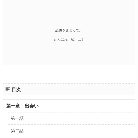
恋風をまとって。
がんばれ、私……！
目次
第一章 出会い
第一話
第二話