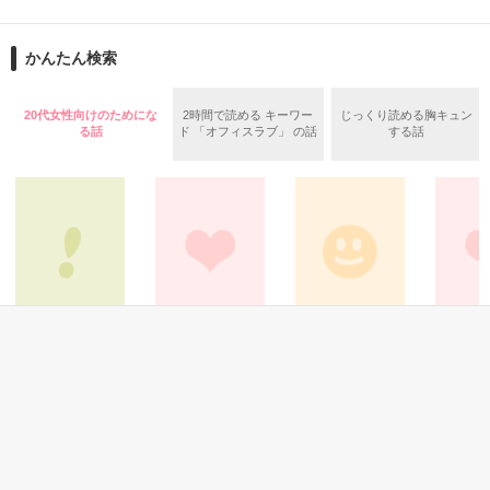
私が勤める会社の専務は

＊表紙はガーリードロップ様にお借りしています。
ちょっぴり……いや、かなり残念なお方だ。

かんたん検索
サレ妻になってしまった令嬢

宮成　里花（みやなりりか）

でもどこか憎めない人で

作品を読む
20代女性向けのためにな
2時間で読める キーワー
じっくり読める胸キュン
×

る話
ド 「オフィスラブ」 の話
する話
自然と周りに人を寄せ集めちゃうような人。

初恋の御曹司

三栖　奏士（みさいそうし）

私、もう恋なんてしないと思っていたのにな。

この結婚生活を終わりにして、

優しくしないでほしい気持ちとは裏腹に

あなたの腕の中に飛び込んでいけたら

どれほどいいだろう。

優しくしてほしい気持ちが芽生えていく。

ノンフィクション・
恋愛(学園)
コメディ
恋愛(その他
実話
あたしの恋愛事情
それ行け!演劇クラ
【短】ワ
H
彼は私にとって、たったひとりのヒーロー。

＊＊＊＊＊

大切な仲間と思い
ブ
とわがま
ゆりしゃん／著
2021.6.28～7.2

出～私たちの二年
マノテッロ／著
千智／著
眼鏡を掛けた、ちょっぴり残念な愛しの王子様なんだ。
半～
Ｈａルポソ／著
レビューありがとうございます！

ひろゆうゆめ様
