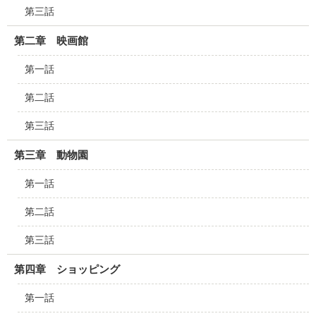
第三話
第二章 映画館
第一話
第二話
第三話
第三章 動物園
第一話
第二話
第三話
第四章 ショッピング
第一話