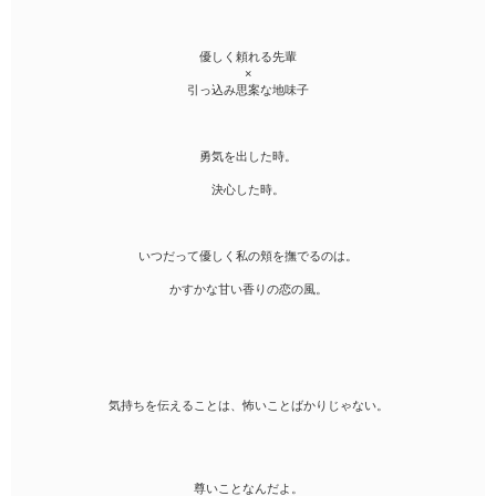
優しく頼れる先輩
×
引っ込み思案な地味子
勇気を出した時。
決心した時。
いつだって優しく私の頬を撫でるのは。
かすかな甘い香りの恋の風。
気持ちを伝えることは、怖いことばかりじゃない。
尊いことなんだよ。