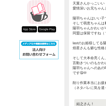
天翼さんかっこいい！
愛情深いお兄ちゃん
陽羽ちゃんはいい子で
そして萌恵ちゃんは
陽羽ちゃんかわいが
App Store
Google Play
同盟は保留ですね（
lastのお姫様して
煌星さんも癖な性格
そして大本命亮くん、
言動きついのもかわい
陽羽ちゃんへのあの
です🤤🫶
削り作業本当にお疲
（ネタバレに気を遣
結之さん！