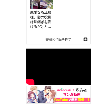
親愛なる旦那
様、妻の役目
は世継ぎを設
けるだけと聞
いておりまし
たが～虐げら
書籍化作品を探す
れ才女の幸せ
な結婚～2