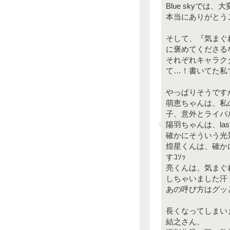
Blue skyで
本当にありがとう
そして、『気まぐ
に褒めてくださる
それぞれキャラク
て…！書いてた私
やっぱりそうです
萌恵ちゃんは、私
子、意外とライバ
陽羽ちゃんは、l
確かにそういう光
煌星くんは、確か
すｺｿｯ
亮くんは、気まぐ
しちゃいました汗
あの呼び方はグッ
長くなってしまい
結之さん、