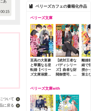
にあ
ベリーズカフェの書籍化作品
00:15
ベリーズ文庫
至高の大富豪
離婚前夜に内
冷
【絶対王者な
と華麗なる逆
緒で世継ぎを
や
バディシリー
転婚【ベリー
授かったら～
生
ズ】曲者な財
ズ文庫溺愛ア
策士な御曹司
を
閥御曹司、笑
ンソロジー】
はママとベビ
～
顔の圧で契約
ーを執愛で守
つ
妻を攻め立て
ベリーズ文庫with
り離さない～
様
激烈愛で貫く
し
について
品に戻る