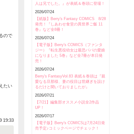
人は兄でした。』が表紙＆巻頭に登場！
2026/07/24
【紙版】Berry's Fantasy COMICS 8/28
発売！『しあわせ食堂の異世界ご飯 11
巻』など全8冊！
るので
2026/07/24
【電子版】Berry's COMICS（ファンタ
ジー）『転生悪役幼女は最恐パパの愛娘
になりました 5巻』など全7冊が本日発
売！
2026/07/24
Berry's FantasyVol.83 表紙＆巻頭は『親
愛なる旦那様、妻の役目は世継ぎを設け
えたい
るだけと聞いておりましたが』
2026/07/21
【7/21】編集部オススメ小説全2作品
UP！
2026/07/17
9 19:33
【電子版】Berry's COMICSは7月24日発
売予定♪コミックページでチェック！