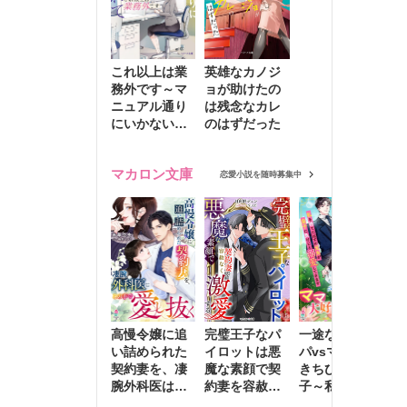
これ以上は業
英雄なカノジ
務外です～マ
ョが助けたの
ニュアル通り
は残念なカレ
にいかない彼
のはずだった
に無難な日々
を崩されて～
マカロン文庫
恋愛小説を随時募集中
高慢令嬢に追
完璧王子なパ
一途な社長パ
執
い詰められた
イロットは悪
パvsママ大好
士
契約妻を、凄
魔な素顔で契
きちびっこ息
偽
腕外科医はこ
約妻を容赦な
子～私を捨て
情
の手で愛し抜
く激愛する
たはずの元夫
堕