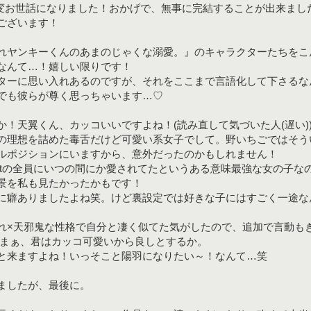
は、大変お世話になりました！おかげで、無事に完結することが出来まし
ございます！
れヤンキーくんのあまのじゃくな溺愛。』のキャラクターたちをこ
なんて…！嬉しい限りです！
ターに思い入れあるのですが、それをここまで言語化して下さるな
でも彼らが尊く思っちゃいます…♡
か！天翼くん、カッコいいですよね！(読み直して気づいた人(遅い)
の理想を詰めた毒舌だけど可愛い系女子でして。野いちごではそう
ルポジションにいますから、意外だったのかもしれません！
astの全員にいつの間にか愛されてたというある意味最強な女の子な
景を私も見たかったかもです！
に癖ありましたよね笑。けど裏設定では好きな子にはすごく一途な
れ×天邪鬼な性格で自分と凄く似てた気がしたので、追加で言動も
 まぁ、君はカッコ可愛いから良しとするか。
と来ますよね！いっそこと陽羽になりたい～！なんて…笑
ましたが、最後に。