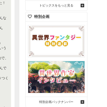
た！
トピックスをもっと見る
特別企画
んな
ん
)
いう
ので、
んで
きつく
特別企画バックナンバー