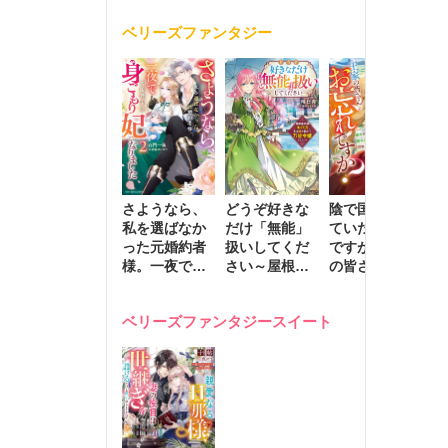
く
が息子に負け
ベリーズファンタジー
じと溺愛して
きます～
さようなら、
どうぞ好きな
陰で国を支え
転
私を選ばなか
だけ「無能」
ていたのは私
と
った元婚約者
扱いしてくだ
ですが、王家
っ
様。一夜で大
さい～屋根裏
の皆さんお忘
国
国君主の身ご
部屋の本の
れですか？～
に
もり妃になり
虫、実は国を
追放された隠
不
ベリーズファンタジースイート
ました２
動かす万能令
れ才女の辺境
保
嬢でした～
スローライフ
で
計画～
能
し