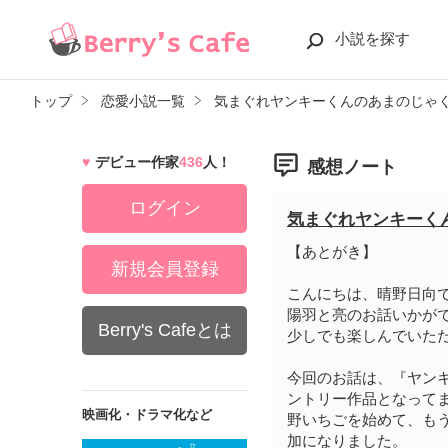
小説を探す
トップ
恋愛小説一覧
気まぐれヤンキーくんのあまのじゃ
デビュー作家
436
人！
感想ノート
ログイン
気まぐれヤンキーく
【あとがき】
新規会員登録
こんにちは、晴野日向
陽羽と亮のお話いかが
Berry's Cafeとは
少しでも楽しんでいた
今回のお話は、『ヤン
ントリー作品となって
映画化・ドラマ化など
野いちごを始めて、も
加になりました。