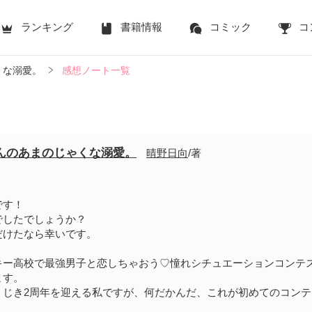
ランキング
書籍情報
コミック
コ
くな溺愛。
感想ノート一覧
んのあまのじゃくな溺愛。
晴野日向
/著
です！
でしたでしょうか？
だけたなら幸いです。
キー高校で最強男子と恋しちゃおう♡憧れシチュエーションコンテ
ます。
うじき2周年を迎える私ですが、何だかんだ、これが初めてのコンテ