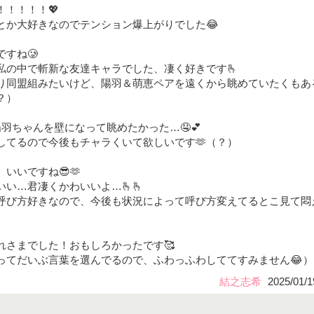
！！！！💖
とか大好きなのでテンション爆上がりでした😂
すね🥲
私の中で斬新な友達キャラでした、凄く好きです🫰
り同盟組みたいけど、陽羽＆萌恵ペアを遠くから眺めていたくもあ
？）
る陽羽ちゃんを壁になって眺めたかった…🤤💕
してるので今後もチャラくいて欲しいです🫶（？）
いいですね😎🫶
い…君凄くかわいいよ…🫰🫰
呼び方好きなので、今後も状況によって呼び方変えてるとこ見て悶
れさまでした！おもしろかったです🥰
ってだいぶ言葉を選んでるので、ふわっふわしててすみません😂）
結之志希
2025/01/1