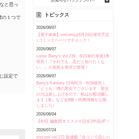
お知らせバックナンバー
なと思っ
トピックス
標の１つで
2026/08/07
【電子単体】noicomiは8月14日発売予定
♪コミックページでチェック！
2026/08/07
comic Berry's Vol.239 8/21単行本第1巻
発売！『それでも、恋だと知りたくな
い。』が表紙＆巻頭で登場！
じ設定で
2026/08/07
Berry's Fantasy COMICS 8/28発売！
『どうも、噂の悪女でございます 聖女
の力は差し上げるので、私はお暇頂戴し
ます 1巻』など全8冊！特典情報を公開
しました♪
2026/08/04
【8/4】編集部オススメ小説全2作品UP！
2026/07/24
noicomi vol.172 新連載『合コンで恋した