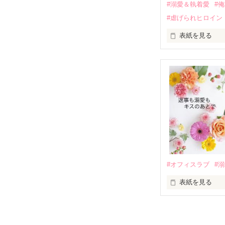
#溺愛＆執着愛
#
そして、ひょん
#虐げられヒロイン
酔った勢いで一
表紙を見る
さらに、美桜が
『責任をとる、
　おかしな噂を
戸惑う美桜とは
ろ、日本人美青
甘やかしてくる。
　帰国後、美桜
も関わらず、一
そんなある日、
人だったのだ―
遭っていること
　なぜか恭司か
美桜を守るため
夏木美桜(なつき
✕

鳴海哲平 (なる
#オフィスラブ
#
止まっていたは
表紙を見る
再会から始まる
舞川雛子（26
2026.6.5～2026.
また雛子には2
のだが、後輩の