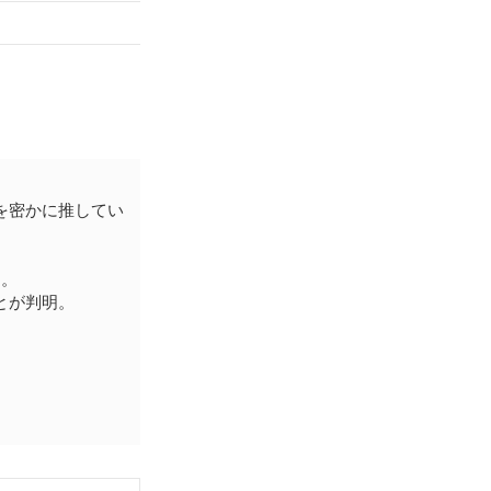
を密かに推してい
り。
とが判明。