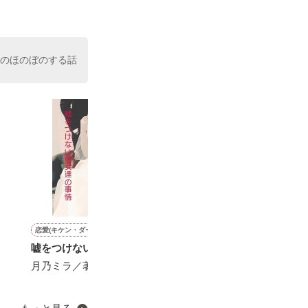
室の上司である
、同居まで提案
けのほのぼのする話
恋愛(キケン・ダーク)
恋愛(純愛)
恋愛(純愛)
恋愛(オフィスラブ)
嘘をつけない彼女達の事情
あの日を越えて、二度目の
キライだから傍にいて
あなたの隣を独
初恋を～最愛の彼との再会
い（続編まで完
月乃ミラ／著
真神優貴／著
愛～
伊東ゆうか／著
夏目 若葉／著