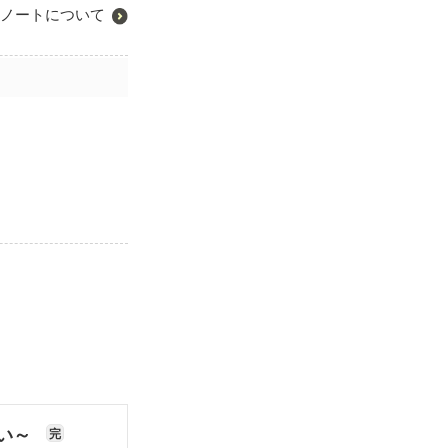
ノートについて
ない～
完