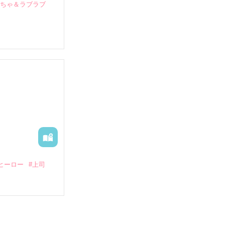
いちゃ＆ラブラブ
していたとこ
る財閥御曹司に
―御影恭司その
出された上、二
ヒーロー
#上司
いている。

（26）がいる
た。
