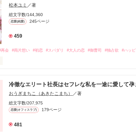
松本ユミ
／著
総文字数/144,360
245ページ
恋愛(純愛)
459
#再会
#両片想い
#初恋
#スパダリ
#大人の恋
#御曹司
#独占欲
#ハッ
冷徹なエリート社長はセフレな私を一途に愛して孕
に淡い恋心を抱いていた美桜。

おうぎまちこ（あきたこまち）
／著
来事をきっかけに二人の関係は壊れてしまう。

ないまま、美桜は両親の離婚によって

総文字数/207,975
なり、哲平とも離れ離れになった。

179ページ
恋愛(オフィスラブ)
年後。

481
二度と会いたくないと思っていた哲平に

会を果たす。
