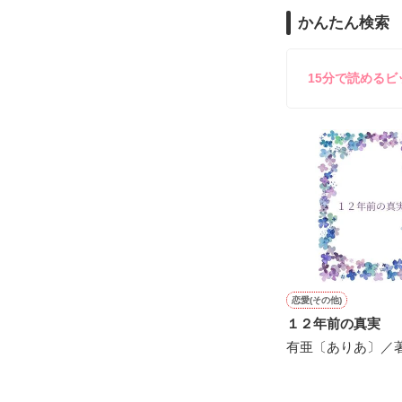
守と由羅から『
かんたん検索
雪瀬鷹哉（29
＊以前、公開し
してきて──？

鷹哉『宜しくな、
15分で読める
雛子『俺の……
シゴデキで冷徹な
※表紙も作中使
※執筆期間2026
※他サイトさん
恋愛(その他)
１２年前の真実
有亜〔ありあ〕／