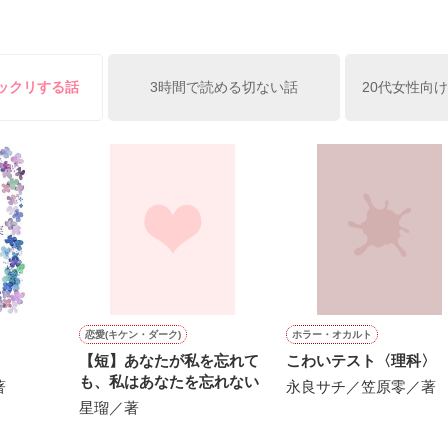
便利屋雛子』と馬鹿にされ、一人こっそり泣いていた雛子に、企画戦略
）が『──俺と結婚してくれないか』といきなりプロポーズをしてきた上
ていた話の改稿版です＊

俺の雛子』🦅

ビックリする話
3時間で読める切ない話
20代女性向
ひぃ、雛子？！！！』🐥

上司が見せる素顔は、なぜか想像以上に甘くて……🐥💓🦅

作品を読む
用の画像も全てフリー素材です。

.6.3〜7.20完結です。　

にて恋愛トレンド1位でした〜良かったら読んで頂けると嬉しいです。
作品を読む
恋愛(キケン・ダーク)
ホラー・オカルト
【短】あなたが私を忘れて
こわいテスト〈理科〉
も、私はあなたを忘れない
著
永良サチ／笠原零／著
星瑠／著