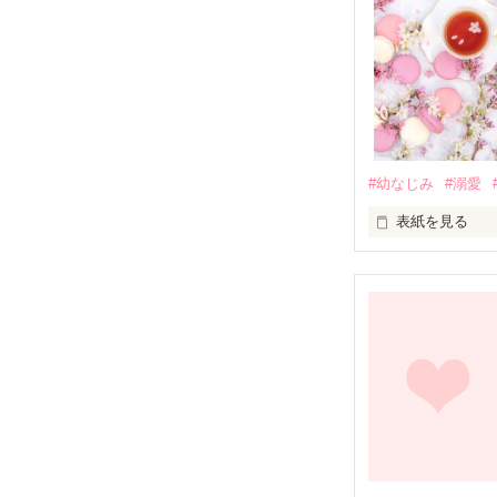
#幼なじみ
#溺愛
表紙を見る
幼なじみの哲平
しかし、ある出
関係修復もでき
引っ越すことに
それから約十二
過去の傷から、
運命のような再