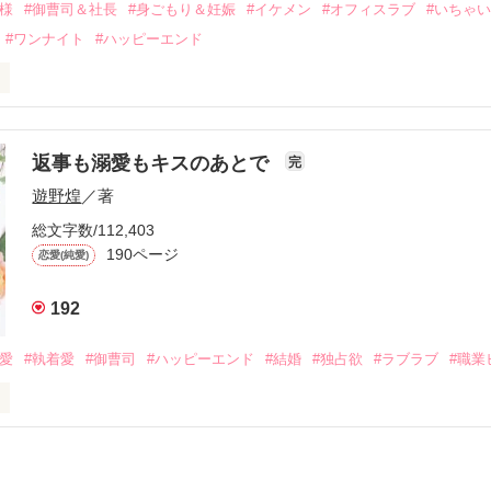
俺様
#御曹司＆社長
#身ごもり＆妊娠
#イケメン
#オフィスラブ
#いちゃ
なことから

#ワンナイト
#ハッピーエンド
夜を共にしてしまった。

初めてだと知った哲平は

結婚しよう』と真っ直ぐに告げてきた。

流されて前の職場でうまくいかなかった梅田美桜は、海外で傷心旅行を
裏腹に、好きという気持ちを隠すことなく

年と出会い、酒の勢いもあり一夜限りの関係となる。



は新しい職場でワンナイトした美青年と再会。なんと彼の正体は、とあ
返事も溺愛もキスのあとで
完
族を離れて起業した新進気鋭の実業家、社内でも冷徹だと評判な社長―
哲平は美桜がストーカー被害に

遊野煌
／著
―！

を知る。

ら飼い猫の世話係を命じられた美桜は、猫の世話を口実にしばしば呼び
、哲平は同居を提案してきて――。

総文字数/112,403
190ページ
恋愛(純愛)
みお)

192
作品を読む
みてっぺい)

溺愛
#執着愛
#御曹司
#ハッピーエンド
#結婚
#独占欲
#ラブラブ
#職業
ずの二人の時間が、再び動き出す。

、溺愛ラブ。

）は大手お菓子メーカー、三日月製菓コーポレーションの企画戦略室で働
7.25

年前から付き合いはじめ、半年前から同棲を始めた、同期で恋人の石垣守
姫原由羅（24）との浮気が発覚した上、いつのまにか元カノにされてい