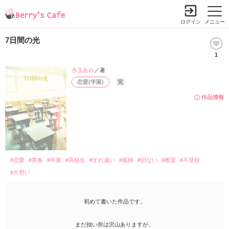
ログイン
メニュー
7日間の光
1
水玉あみ
／著
恋愛(学園)
完
作品情報
#恋愛
#青春
#卒業
#高校生
#すれ違い
#孤独
#切ない
#教室
#不登校
#片想い
初めて書いた作品です。
まだ拙い所は沢山ありますが、