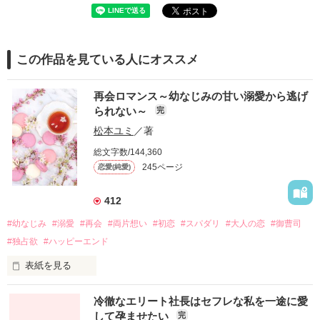
この作品を見ている人にオススメ
再会ロマンス～幼なじみの甘い溺愛から逃げ
られない～
完
松本ユミ
／著
総文字数/144,360
245ページ
恋愛(純愛)
412
#幼なじみ
#溺愛
#再会
#両片想い
#初恋
#スパダリ
#大人の恋
#御曹司
#独占欲
#ハッピーエンド
表紙を見る
冷徹なエリート社長はセフレな私を一途に愛
して孕ませたい
完