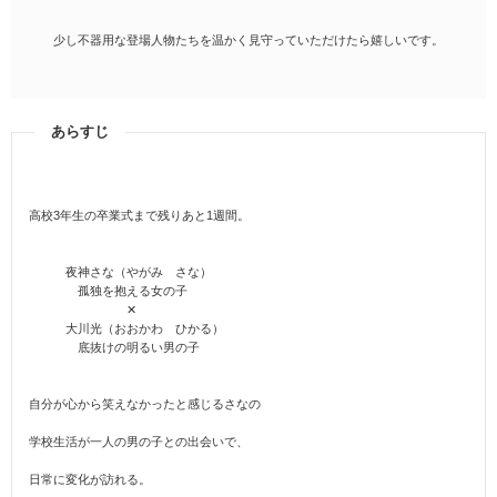
少し不器用な登場人物たちを温かく見守っていただけたら嬉しいです。
あらすじ
高校3年生の卒業式まで残りあと1週間。
夜神さな（やがみ さな）
孤独を抱える女の子
✕
大川光（おおかわ ひかる）
底抜けの明るい男の子
自分が心から笑えなかったと感じるさなの
学校生活が一人の男の子との出会いで、
日常に変化が訪れる。