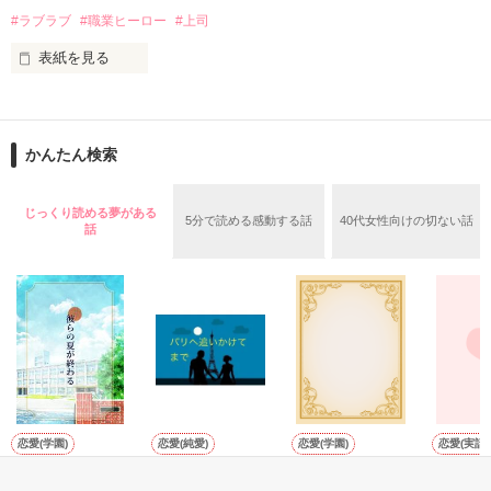
✕

#ラブラブ
#職業ヒーロー
#上司
鳴海哲平 (なるみてっぺい)

表紙を見る
作品を読む
止まっていたはずの二人の時間が、再び動き出す。

舞川雛子（26）は大手お菓子メーカー、三日月製菓コーポレー
再会から始まる、溺愛ラブ。

ションの企画戦略室で働いている。

また雛子には2年前から付き合いはじめ、半年前から同棲を始
2026.6.5～2026.7.25

かんたん検索
めた、同期で恋人の石垣守（26）がいるのだが、後輩の姫原由
羅（24）との浮気が発覚した上、いつのまにか元カノにされて
いた。

じっくり読める夢がある
5分で読める感動する話
40代女性向けの切ない話
守と由羅から『便利屋雛子』と馬鹿にされ、一人こっそり泣い
話
＊以前、公開していた話の改稿版です＊

ていた雛子に、企画戦略室の上司である雪瀬鷹哉（29）が
『──俺と結婚してくれないか』といきなりプロポーズをしてき
た上、同居まで提案してきて──？

鷹哉『宜しくな、俺の雛子』🦅

雛子『俺の……ひぃ、雛子？！！！』🐥

作品を読む
シゴデキで冷徹な上司が見せる素顔は、なぜか想像以上に甘く
て……🐥💓🦅

恋愛(学園)
恋愛(純愛)
恋愛(学園)
恋愛(実話)
彼らの夏が終わる
パリへ追いかけて
君に染まる(前編)
夢を見る
※表紙も作中使用の画像も全てフリー素材です。

まで