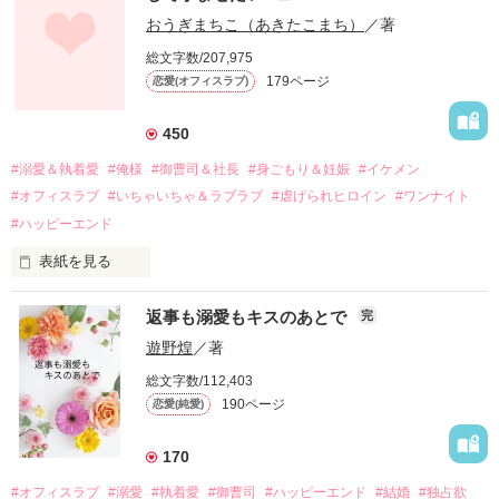
幼なじみの哲平に淡い恋心を抱いていた美桜。

おうぎまちこ（あきたこまち）
／著
しかし、ある出来事をきっかけに二人の関係は壊れてしまう。

総文字数/207,975
関係修復もできないまま、美桜は両親の離婚によって

179ページ
恋愛(オフィスラブ)
引っ越すことになり、哲平とも離れ離れになった。

それから約十二年後。

450
過去の傷から、二度と会いたくないと思っていた哲平に

#溺愛＆執着愛
#俺様
#御曹司＆社長
#身ごもり＆妊娠
#イケメン
運命のような再会を果たす。

#オフィスラブ
#いちゃいちゃ＆ラブラブ
#虐げられヒロイン
#ワンナイト
そして、ひょんなことから

#ハッピーエンド
酔った勢いで一夜を共にしてしまった。

表紙を見る
さらに、美桜が初めてだと知った哲平は

『責任をとる、結婚しよう』と真っ直ぐに告げてきた。

　おかしな噂を流されて前の職場でうまくいかなかった梅田美
戸惑う美桜とは裏腹に、好きという気持ちを隠すことなく

返事も溺愛もキスのあとで
完
桜は、海外で傷心旅行をしていたところ、日本人美青年と出会
甘やかしてくる。

い、酒の勢いもあり一夜限りの関係となる。

遊野煌
／著
　帰国後、美桜は新しい職場でワンナイトした美青年と再会。
そんなある日、哲平は美桜がストーカー被害に

総文字数/112,403
なんと彼の正体は、とある財閥御曹司にも関わらず、一族を離
遭っていることを知る。

190ページ
恋愛(純愛)
れて起業した新進気鋭の実業家、社内でも冷徹だと評判な社長
美桜を守るため、哲平は同居を提案してきて――。

――御影恭司その人だったのだ――！

　なぜか恭司から飼い猫の世話係を命じられた美桜は、猫の世
170
話を口実にしばしば呼び出された上、二人はいわゆる身体だけ
夏木美桜(なつきみお)

#オフィスラブ
#溺愛
#執着愛
#御曹司
#ハッピーエンド
#結婚
#独占欲