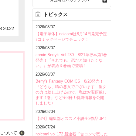
お知らせバックナンバー
トピックス
2026/08/07
8 20:22
【電子単体】noicomiは8月14日発売予定
♪コミックページでチェック！
2026/08/07
comic Berry's Vol.239 8/21単行本第1巻
発売！『それでも、恋だと知りたくな
い。』が表紙＆巻頭で登場！
2026/08/07
Berry's Fantasy COMICS 8/28発売！
『どうも、噂の悪女でございます 聖女
の力は差し上げるので、私はお暇頂戴し
ます 1巻』など全8冊！特典情報を公開
しました♪
2026/08/04
【8/4】編集部オススメ小説全2作品UP！
2026/07/24
について
noicomi vol.172 新連載『合コンで恋した