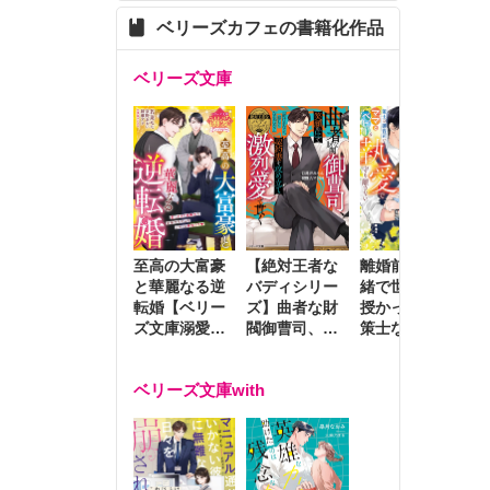
ベリーズカフェの書籍化作品
ベリーズ文庫
至高の大富豪
離婚前夜に内
冷
【絶対王者な
と華麗なる逆
緒で世継ぎを
や
バディシリー
転婚【ベリー
授かったら～
生
ズ】曲者な財
ズ文庫溺愛ア
策士な御曹司
を
閥御曹司、笑
ンソロジー】
はママとベビ
～
顔の圧で契約
ーを執愛で守
つ
妻を攻め立て
ベリーズ文庫with
り離さない～
様
激烈愛で貫く
し