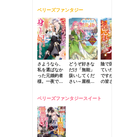
く
が息子に負け
ベリーズファンタジー
じと溺愛して
きます～
さようなら、
どうぞ好きな
陰で国を支え
転
私を選ばなか
だけ「無能」
ていたのは私
と
った元婚約者
扱いしてくだ
ですが、王家
っ
様。一夜で大
さい～屋根裏
の皆さんお忘
国
国君主の身ご
部屋の本の
れですか？～
に
もり妃になり
虫、実は国を
追放された隠
不
ベリーズファンタジースイート
ました２
動かす万能令
れ才女の辺境
保
嬢でした～
スローライフ
で
計画～
能
し