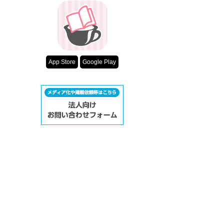
App Store
Google Play