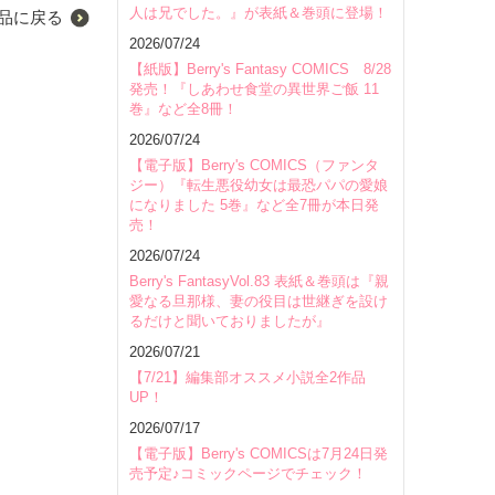
人は兄でした。』が表紙＆巻頭に登場！
品に戻る
2026/07/24
【紙版】Berry's Fantasy COMICS 8/28
発売！『しあわせ食堂の異世界ご飯 11
巻』など全8冊！
2026/07/24
【電子版】Berry's COMICS（ファンタ
ジー）『転生悪役幼女は最恐パパの愛娘
になりました 5巻』など全7冊が本日発
売！
2026/07/24
Berry's FantasyVol.83 表紙＆巻頭は『親
愛なる旦那様、妻の役目は世継ぎを設け
るだけと聞いておりましたが』
2026/07/21
【7/21】編集部オススメ小説全2作品
UP！
2026/07/17
【電子版】Berry's COMICSは7月24日発
売予定♪コミックページでチェック！