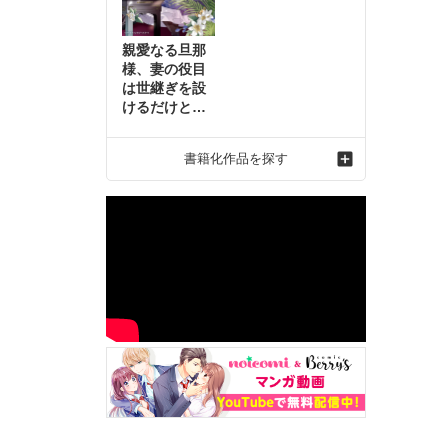
親愛なる旦那
様、妻の役目
は世継ぎを設
けるだけと聞
いておりまし
たが～虐げら
書籍化作品を探す
れ才女の幸せ
な結婚～2