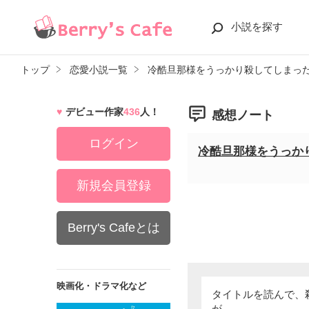
小説を探す
トップ
恋愛小説一覧
冷酷旦那様をうっかり殺してしまっ
デビュー作家
436
人！
感想ノート
ログイン
冷酷旦那様をうっか
新規会員登録
Berry's Cafeとは
映画化・ドラマ化など
タイトルを読んで、
が……