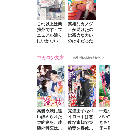
これ以上は業
英雄なカノジ
務外です～マ
ョが助けたの
ニュアル通り
は残念なカレ
にいかない彼
のはずだった
に無難な日々
を崩されて～
マカロン文庫
恋愛小説を随時募集中
高慢令嬢に追
完璧王子なパ
一途な社長パ
執
い詰められた
イロットは悪
パvsママ大好
士
契約妻を、凄
魔な素顔で契
きちびっこ息
偽
腕外科医はこ
約妻を容赦な
子～私を捨て
情
の手で愛し抜
く激愛する
たはずの元夫
堕