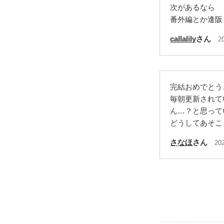
次があるなら
番外編とか逢阪
callalily
さん
2
完結おめでとう
毎朝更新されて
ん…？と思って
どうしてあそこ
さなほ
さん
20