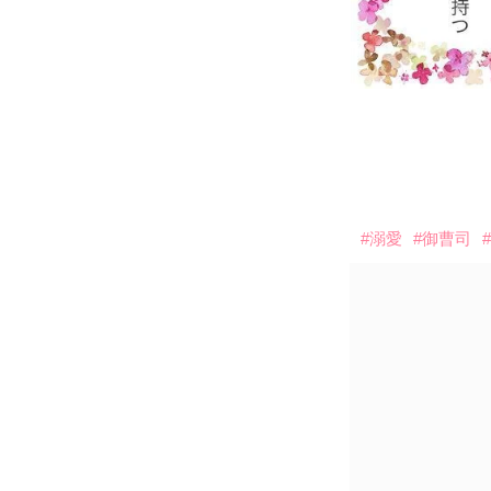
#溺愛
#御曹司