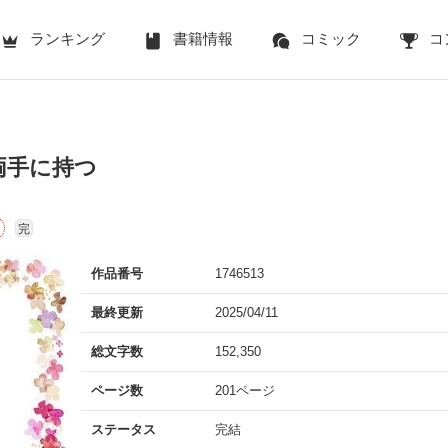
ランキング
書籍情報
コミック
コ
両手に持つ
完
作品番号
1746513
最終更新
2025/04/11
総文字数
152,350
ページ数
201ページ
ステータス
完結