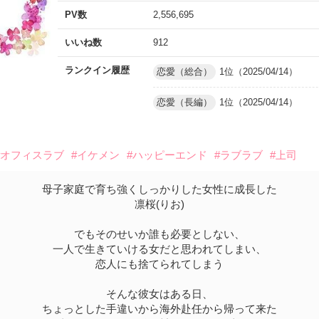
PV数
2,556,695
いいね数
912
ランクイン履歴
恋愛（総合）
1位（2025/04/14）
恋愛（長編）
1位（2025/04/14）
#オフィスラブ
#イケメン
#ハッピーエンド
#ラブラブ
#上司
母子家庭で育ち強くしっかりした女性に成長した
凛桜(りお)
でもそのせいか誰も必要としない、
一人で生きていける女だと思われてしまい、
恋人にも捨てられてしまう
そんな彼女はある日、
ちょっとした手違いから海外赴任から帰って来た