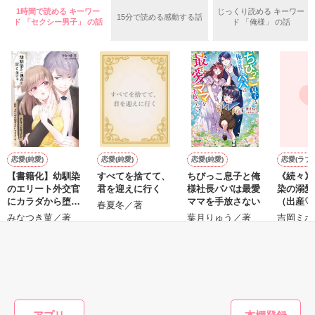
そう理解するのには大分時間がかかり 

1時間で読める キーワー
じっくり読める キーワー
15分で読める感動する話
ド 「セクシー男子」 の話
ド 「俺様」 の話
彼女らのモラル（倫理、道徳）が壊れ始め…

私の日常も、これで終わりだと語られた 

モラルハザードを起こす…

＊モラルハザード

※2009年2月15日完結作品。

倫理の欠如。倫理観や道徳的節度がなくなり，社会的な責任を
果たさないこと。

恋愛(純愛)
恋愛(純愛)
恋愛(純愛)
恋愛(ラブ
【書籍化】幼馴染
すべてを捨てて、
ちびっこ息子と俺
《続々》
作品を読む
のエリート外交官
君を迎えに行く
様社長パパは最愛
染の溺愛
wikipediaより

にカラダから堕と
ママを手放さない
（出産♡
春夏冬／著
されそうです
編）
みなつき菫／著
葉月りゅう／著
吉岡ミホ
＊＊＊＊＊＊＊＊＊＊＊＊

もっと見る
森川奈美　27歳　

かんたん検索の条件を変える
娘　向日葵（ひまり）　　２歳

ブログタイトル：向日葵の部屋
