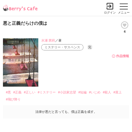
ログイン
メニュー
悪と正義だらけの僕は
4
水瀬 茜莉
／著
ミステリー・サスペンス
完
作品情報
#悪
#正義
#正しい
#ミステリー
#小説家志望
#短編
#いじめ
#殺人
#屋上
#飛び降り
法律が悪だと言っても、僕は正義を成す。