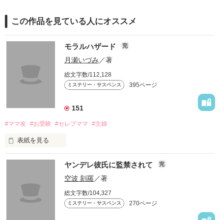
この作品を見ている人にオススメ
モラルハザード
完
月瀬いづみ
／著
総文字数/112,128
395ページ
ミステリー・サスペンス
151
#ママ友
#お受験
#セレブママ
#主婦
表紙を見る
セレブママが集まる自由が丘のカフェで

ヤンデレ彼氏に監禁されて
完
空波 刻羅
／著
ある女が警察に捕まる。

総文字数/104,327
270ページ
ミステリー・サスペンス
なぜ？
