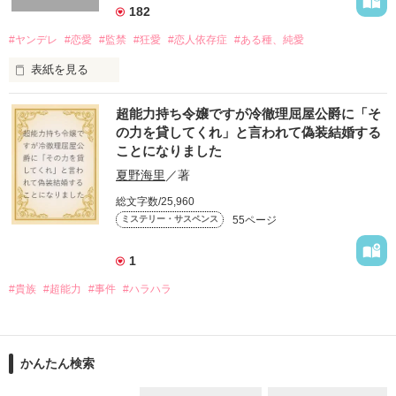
182
#ヤンデレ
#恋愛
#監禁
#狂愛
#恋人依存症
#ある種、純愛
自分も子供も着飾り、有名な幼児教室に通う女に

表紙を見る
いったい、何があったのか？

大学二年の冬のこと 

超能力持ち令嬢ですが冷徹理屈屋公爵に「そ
の力を貸してくれ」と言われて偽装結婚する
ことになりました
｢久しぶり。いやぁ、脱獄するのに苦労したよ｣ 

夏野海里
／著
幼児教室で出会った、奈美、杏子、真琴。

総文字数/25,960
爽やかに語る囚人

55ページ
ミステリー・サスペンス
３人は日々の子育てのことや日常のことをブログに綴っていく
が

1
｢君に会うために、俺、頑張ったんだよ。

#貴族
#超能力
#事件
#ハラハラ
ああ、もう離さない｣

それが、いつの間にか

彼が、帰ってきた 

お互いの日常を垣間見ることになり

かんたん検索
そして、自分を顕示することになり
