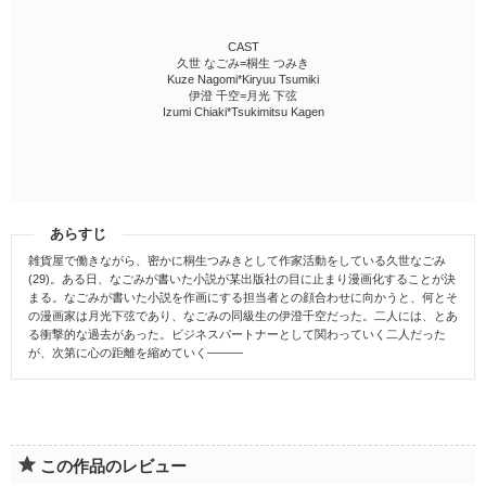
CAST
久世 なごみ=桐生 つみき
Kuze Nagomi*Kiryuu Tsumiki
伊澄 千空=月光 下弦
Izumi Chiaki*Tsukimitsu Kagen
あらすじ
雑貨屋で働きながら、密かに桐生つみきとして作家活動をしている久世なごみ
(29)。ある日、なごみが書いた小説が某出版社の目に止まり漫画化することが決
まる。なごみが書いた小説を作画にする担当者との顔合わせに向かうと、何とそ
の漫画家は月光下弦であり、なごみの同級生の伊澄千空だった。二人には、とあ
る衝撃的な過去があった。ビジネスパートナーとして関わっていく二人だった
が、次第に心の距離を縮めていく―――
この作品のレビュー