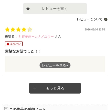
レビューを書く
レビューについて
2026/01/04 11:59
投稿者：
叶芽夢雨ーカナメユウー
さん
ネタバレ
素敵なお話でした！！
なごみちゃんと千空くんが最高カップルすぎる…！！
レビューを見る
物語の始まり方とかもとてもよかったです！
途中ですれ違ってしまった感じがあったけど、無事仲直りできて
よかったなと思いました。
これからもふたりには幸せでいてほしいな。
ぜひぜひみなさんにも読んでほしい作品です！
もっと見る
この作品の感想ノート