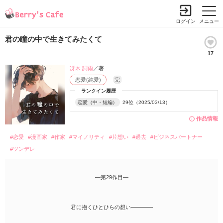
ログイン
メニュー
君の瞳の中で生きてみたくて
17
冴木 詞雨
／著
恋愛(純愛)
完
ランクイン履歴
恋愛（中・短編）
29位（2025/03/13）
作品情報
#恋愛
#漫画家
#作家
#マイノリティ
#片想い
#過去
#ビジネスパートナー
#ツンデレ
―第29作目―
君に抱くひとひらの想い――――