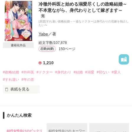
『結婚は 条件が合う人との契約』

冷徹外科医と始める溺愛尽くしの政略結婚～
愛はいらないという彼女

不本意ながら、身代わりとして嫁ぎます～
完
『諦めない 君が愛を知るまでは』

[原題]すれ違い政略結婚～一途なドクターは身代わりの花嫁を独占し
そんな彼も 本当の愛をまだ知らない

たい〜
Yabe
／著
真の愛とは、いったい？

果たして二人は見つけられるのか……
総文字数/107,878
書籍化作品
150ページ
恋愛(純愛)
作品を読む
1,210
#政略結婚
#外科医
#ドクター
#身代わり
#結婚
#溺愛
#切ない
#愛人
#すれ違い
#年の差
表紙を見る
「夫婦として過ごすつもりはない」

夫となった男性は、どこまでも冷淡な視線で私を見下ろしなが
かんたん検索
らそう告げた。

40代女性向けのビックリ
40代女性向けの キーワー