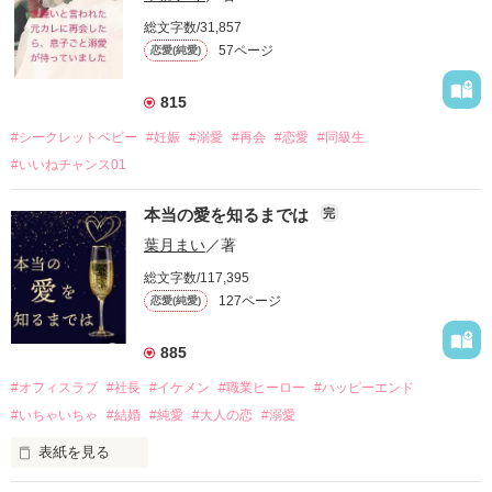
総文字数/31,857
57ページ
恋愛(純愛)
815
#シークレットベビー
#妊娠
#溺愛
#再会
#恋愛
#同級生
#いいねチャンス01
本当の愛を知るまでは
完
葉月まい
／著
総文字数/117,395
127ページ
恋愛(純愛)
885
#オフィスラブ
#社長
#イケメン
#職業ヒーロー
#ハッピーエンド
#いちゃいちゃ
#結婚
#純愛
#大人の恋
#溺愛
表紙を見る