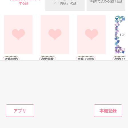
2時間で読める泣ける話
三橋　優（みつはし　ゆう）　２２歳

する話
ド 「俺様」 の話
三橋製薬社長の愛人の子

×

緒方　一矢（おがた　いちや）　３４歳

緒方総合病院の次期院長

〝愛人の子〟

恋愛(純愛)
恋愛(純愛)
恋愛(その他)
恋愛(その他
。＊雨色恋愛【短
これからの記憶を
溺愛コンプレック
１２年前
それは、生まれた瞬間から私について回った言葉だった。

編集】＊。(完)
あなたと二人で
ス
有亜〔あ
Ｒａｉｎぼぉ～／
輪道 瑠璃／著
滝沢晴／著
著
著
悔しい思いをたくさんした。

父を恨みもした。

もっと見る
けれど……

かんたん検索の条件を変える
私と母の存在が本妻やその子を苦しめてきたのも事実だと、虐
アプリ
げられる現状を甘んじて受け入れてきた。
