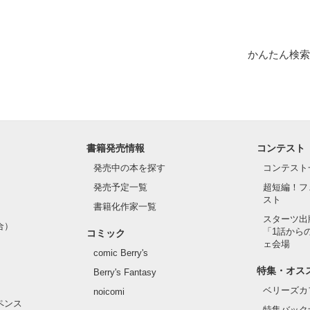
かんたん検索
書籍発売情報
コンテスト
発売中の本を探す
コンテスト
発売予定一覧
超短編！フ
スト
書籍化作家一覧
スターツ出
合）
「1話から
コミック
ェ会場
comic Berry's
特集・オス
Berry's Fantasy
ベリーズカ
noicomi
ペンス
特集バック