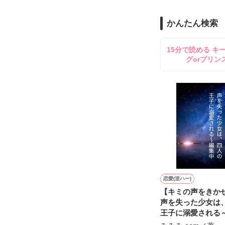
のだが、後輩の
守と由羅から『
かんたん検索
雪瀬鷹哉（29
＊以前、公開し
してきて──？

15分で読める キ
鷹哉『宜しくな、
グorプリン
雛子『俺の……
シゴデキで冷徹な
※表紙も作中使
※執筆期間2026
※他サイトさん
恋愛(逆ハー)
【キミの声をきか
声を失った少女は
王子に溺愛される