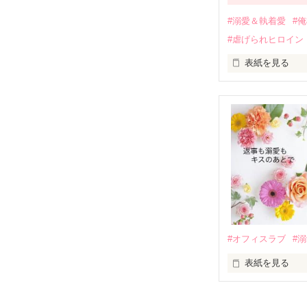
過去の傷から、
運命のような再
#溺愛＆執着愛
#
そして、ひょん
#虐げられヒロイン
酔った勢いで一
表紙を見る
さらに、美桜が
『責任をとる、
　おかしな噂を
戸惑う美桜とは
ろ、日本人美青
甘やかしてくる。
　帰国後、美桜
も関わらず、一
そんなある日、
人だったのだ―
遭っていること
　なぜか恭司か
美桜を守るため
夏木美桜(なつき
✕

鳴海哲平 (なる
#オフィスラブ
#
止まっていたは
表紙を見る
再会から始まる
舞川雛子（26
2026.6.5～2026.
また雛子には2