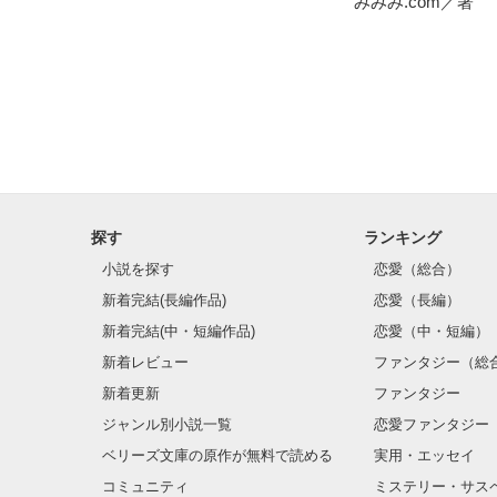
みみみ.com／著
探す
ランキング
小説を探す
恋愛（総合）
新着完結(長編作品)
恋愛（長編）
新着完結(中・短編作品)
恋愛（中・短編）
新着レビュー
ファンタジー（総
新着更新
ファンタジー
ジャンル別小説一覧
恋愛ファンタジー
ベリーズ文庫の原作が無料で読める
実用・エッセイ
コミュニティ
ミステリー・サス