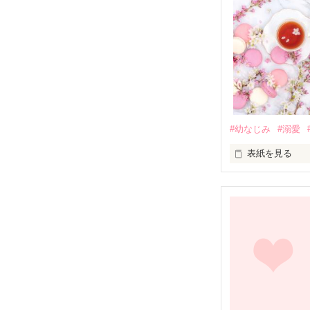
#幼なじみ
#溺愛
表紙を見る
幼なじみの哲平
しかし、ある出
関係修復もでき
引っ越すことに
それから約十二