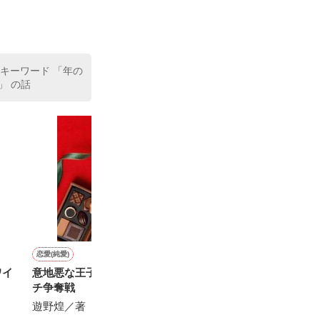
た。

室の上司である
、同居まで提案
 キーワード 「年の
」 の話
恋愛(純愛)
恋愛(純愛)
ファンタジー
恋愛(オフィスラブ)
ワイ
意地悪な王子様とのヤキモ
【番外編】ルージュはキス
笑顔の眩しい腹黒王子は、
正しい『幸せ』
チ争奪戦
のあとで
固い扉を蹴り破る
す。
遊野煌／著
橘 柚葉／著
小桜／著
景佳／著