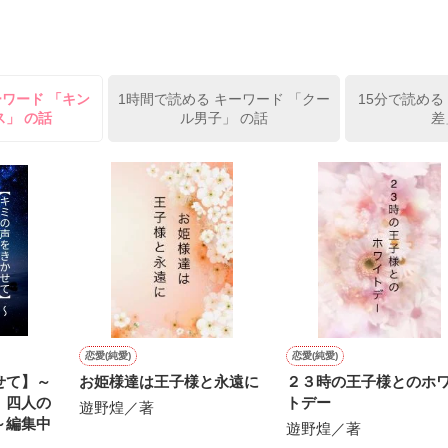
姫原由羅（24）との浮気が発覚した上、いつのまにか元カノにされてい
便利屋雛子』と馬鹿にされ、一人こっそり泣いていた雛子に、企画戦略
）が『──俺と結婚してくれないか』といきなりプロポーズをしてきた上
ていた話の改稿版です＊

ーワード 「キン
1時間で読める キーワード 「クー
15分で読める
俺の雛子』🦅

ス」 の話
ル男子」 の話
差
ひぃ、雛子？！！！』🐥

上司が見せる素顔は、なぜか想像以上に甘くて……🐥💓🦅

作品を読む
用の画像も全てフリー素材です。

.6.3〜7.20完結です。　

にて恋愛トレンド1位でした〜良かったら読んで頂けると嬉しいです。
作品を読む
恋愛(純愛)
恋愛(純愛)
せて】～
お姫様達は王子様と永遠に
２３時の王子様とのホ
、四人の
トデー
遊野煌／著
～編集中
遊野煌／著