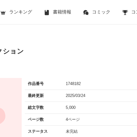
ランキング
書籍情報
コミック
コ
クション
作品番号
1748182
最終更新
2025/03/24
総文字数
5,000
ページ数
4ページ
ステータス
未完結