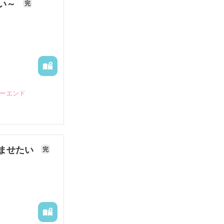
ない～
完
ピーエンド
ませたい
完