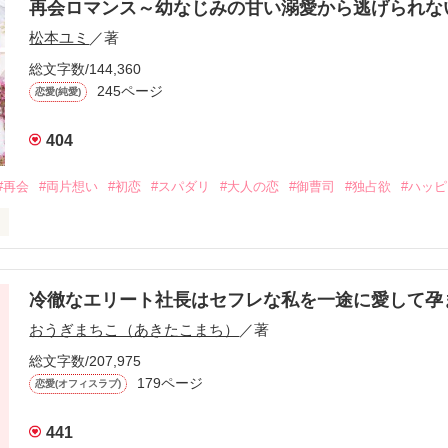
再会ロマンス～幼なじみの甘い溺愛から逃げられ
松本ユミ
／著
総文字数/144,360
245ページ
恋愛(純愛)
404
#再会
#両片想い
#初恋
#スパダリ
#大人の恋
#御曹司
#独占欲
#ハッ
冷徹なエリート社長はセフレな私を一途に愛して孕
に淡い恋心を抱いていた美桜。

おうぎまちこ（あきたこまち）
／著
来事をきっかけに二人の関係は壊れてしまう。

ないまま、美桜は両親の離婚によって

総文字数/207,975
なり、哲平とも離れ離れになった。

179ページ
恋愛(オフィスラブ)
年後。

441