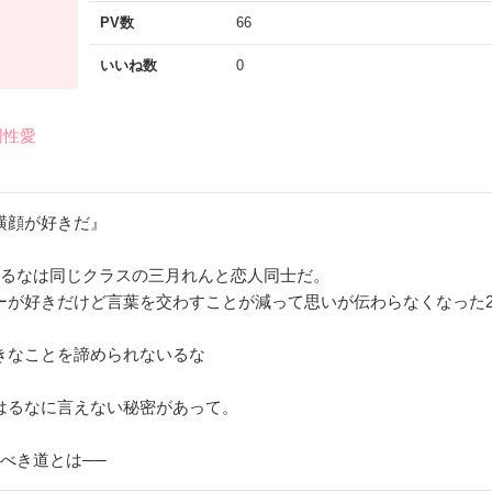
PV数
66
いいね数
0
同性愛
横顔が好きだ』
瀬るなは同じクラスの三月れんと恋人同士だ。
ーが好きだけど言葉を交わすことが減って思いが伝わらなくなった
きなことを諦められないるな
はるなに言えない秘密があって。
べき道とは──