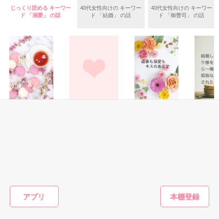
いた。

じっくり読める キーワー
40代女性向けの キーワー
40代女性向けの キーワー
守と由羅から『便利屋雛子』と馬鹿にされ、一人こっそり泣い
ド 「溺愛」 の話
ド 「結婚」 の話
ド 「御曹司」 の話
＊以前、公開していた話の改稿版です＊

ていた雛子に、企画戦略室の上司である雪瀬鷹哉（29）が
『──俺と結婚してくれないか』といきなりプロポーズをしてき
た上、同居まで提案してきて──？

鷹哉『宜しくな、俺の雛子』🦅

雛子『俺の……ひぃ、雛子？！！！』🐥

作品を読む
シゴデキで冷徹な上司が見せる素顔は、なぜか想像以上に甘く
て……🐥💓🦅

恋愛(純愛)
恋愛(オフィスラブ)
恋愛(純愛)
恋愛(オフ
再会ロマンス～幼
冷徹なエリート社
返事も溺愛もキス
結婚して
※表紙も作中使用の画像も全てフリー素材です。

なじみの甘い溺愛
長はセフレな私を
のあとで
り様を貫
※執筆期間2026.6.3〜7.20完結です。　

から逃げられない
一途に愛して孕ま
ら～俺様
遊野煌／著
※他サイトさんにて恋愛トレンド1位でした〜良かったら読ん
～
せたい
孤独な契
松本ユミ／著
おうぎまちこ（あ
Yabe／
Y
で頂けると嬉しいです。
されたい
きたこまち）／著
もっと見る
作品を読む
アプリ
かんたん検索の条件を変える