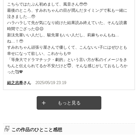
こちらではたぶん初めまして、風音さん🥹🥹
最後のところ、すみれちゃんの目が潤んだタイミングで私も一緒に
泣きました…🥹
ハラハラして先が気になり続けた結果読み終えていた、そんな読書
時間でござった😌😌
新汰先輩いい人だし、駿先輩もいい人だし、莉麻ちゃんもね…
ね…！🥹
すみれちゃん頑張り屋さんで優しくて、こんないい子にはぜひとも
幸せになって欲しい、これからも🫶
「等身大でドラマチック・劇的」という言い方が私のイメージをき
ちんと伝えられてるか不安だけど😇、そんな感じがしておもしろか
った🥰💖
結之志希
さん
2025/05/19 23:19
もっと見る
この作品のひとこと感想