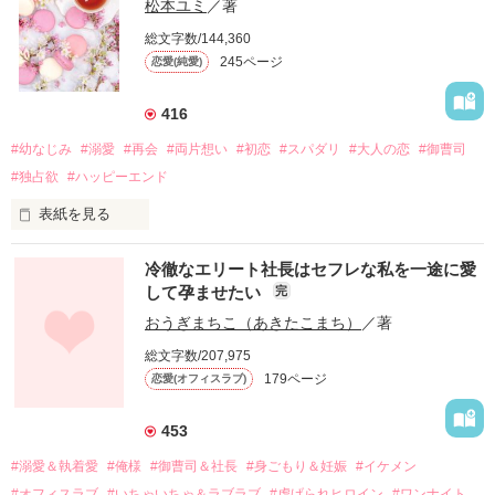
松本ユミ
／著
総文字数/144,360
245ページ
恋愛(純愛)
416
#幼なじみ
#溺愛
#再会
#両片想い
#初恋
#スパダリ
#大人の恋
#御曹司
#独占欲
#ハッピーエンド
表紙を見る
冷徹なエリート社長はセフレな私を一途に愛
して孕ませたい
完
幼なじみの哲平に淡い恋心を抱いていた美桜。

おうぎまちこ（あきたこまち）
／著
しかし、ある出来事をきっかけに二人の関係は壊れてしまう。

総文字数/207,975
関係修復もできないまま、美桜は両親の離婚によって

179ページ
恋愛(オフィスラブ)
引っ越すことになり、哲平とも離れ離れになった。

それから約十二年後。

453
過去の傷から、二度と会いたくないと思っていた哲平に

#溺愛＆執着愛
#俺様
#御曹司＆社長
#身ごもり＆妊娠
#イケメン
運命のような再会を果たす。

#オフィスラブ
#いちゃいちゃ＆ラブラブ
#虐げられヒロイン
#ワンナイト