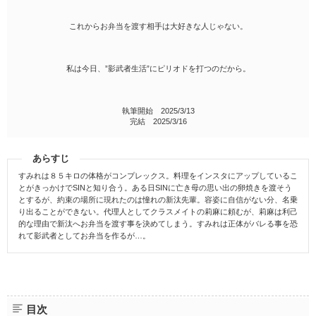
これからお弁当を渡す相手は大好きな人じゃない。
私は今日、”影武者生活”にピリオドを打つのだから。
執筆開始 2025/3/13
完結 2025/3/16
あらすじ
すみれは８５キロの体格がコンプレックス。料理をインスタにアップしているこ
とがきっかけでSINと知り合う。ある日SINに亡き母の思い出の卵焼きを渡そう
とするが、約束の場所に現れたのは憧れの新汰先輩。容姿に自信がない分、名乗
り出ることができない。代理人としてクラスメイトの莉麻に頼むが、莉麻は利己
的な理由で新汰へお弁当を渡す事を決めてしまう。すみれは正体がバレる事を恐
れて影武者としてお弁当を作るが…。
目次