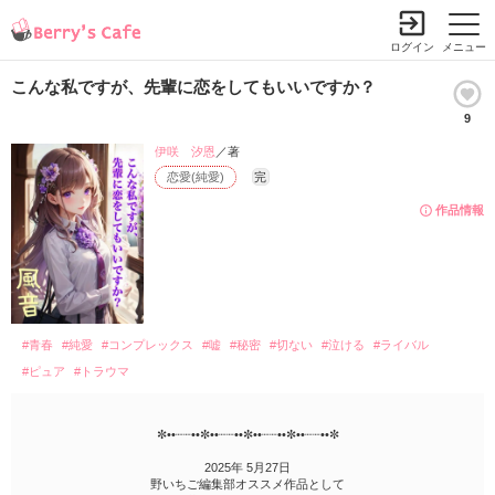
ログイン
メニュー
こんな私ですが、先輩に恋をしてもいいですか？
9
伊咲 汐恩
／著
恋愛(純愛)
完
作品情報
#青春
#純愛
#コンプレックス
#嘘
#秘密
#切ない
#泣ける
#ライバル
#ピュア
#トラウマ
✼••┈┈••✼••┈┈••✼••┈┈••✼••┈┈••✼
2025年 5月27日
野いちご編集部オススメ作品として