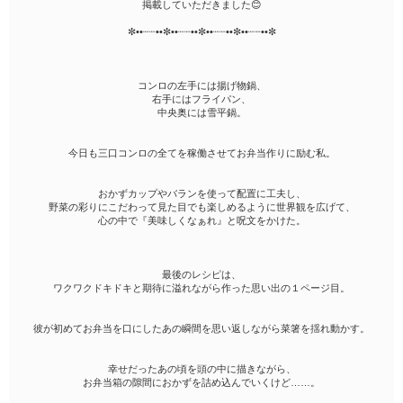
掲載していただきました😊
✼••┈┈••✼••┈┈••✼••┈┈••✼••┈┈••✼
コンロの左手には揚げ物鍋、
右手にはフライパン、
中央奥には雪平鍋。
今日も三口コンロの全てを稼働させてお弁当作りに励む私。
おかずカップやバランを使って配置に工夫し、
野菜の彩りにこだわって見た目でも楽しめるように世界観を広げて、
心の中で『美味しくなぁれ』と呪文をかけた。
最後のレシピは、
ワクワクドキドキと期待に溢れながら作った思い出の１ページ目。
彼が初めてお弁当を口にしたあの瞬間を思い返しながら菜箸を揺れ動かす。
幸せだったあの頃を頭の中に描きながら、
お弁当箱の隙間におかずを詰め込んでいくけど……。