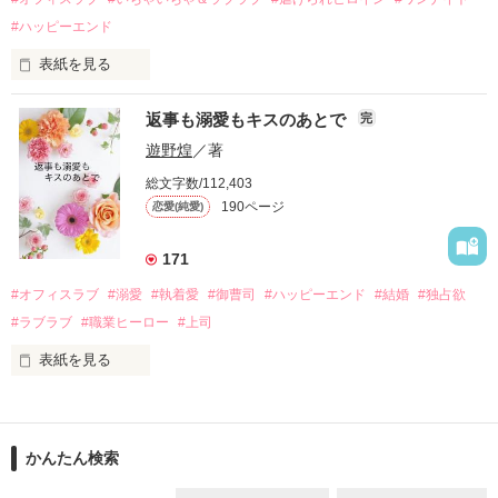
そして、ひょんなことから

#ハッピーエンド
酔った勢いで一夜を共にしてしまった。

表紙を見る
さらに、美桜が初めてだと知った哲平は

『責任をとる、結婚しよう』と真っ直ぐに告げてきた。

　おかしな噂を流されて前の職場でうまくいかなかった梅田美
戸惑う美桜とは裏腹に、好きという気持ちを隠すことなく

返事も溺愛もキスのあとで
完
桜は、海外で傷心旅行をしていたところ、日本人美青年と出会
甘やかしてくる。

い、酒の勢いもあり一夜限りの関係となる。

遊野煌
／著
　帰国後、美桜は新しい職場でワンナイトした美青年と再会。
そんなある日、哲平は美桜がストーカー被害に

総文字数/112,403
なんと彼の正体は、とある財閥御曹司にも関わらず、一族を離
遭っていることを知る。

190ページ
恋愛(純愛)
れて起業した新進気鋭の実業家、社内でも冷徹だと評判な社長
美桜を守るため、哲平は同居を提案してきて――。

――御影恭司その人だったのだ――！

　なぜか恭司から飼い猫の世話係を命じられた美桜は、猫の世
171
話を口実にしばしば呼び出された上、二人はいわゆる身体だけ
夏木美桜(なつきみお)

#オフィスラブ
#溺愛
#執着愛
#御曹司
#ハッピーエンド
#結婚
#独占欲
✕

#ラブラブ
#職業ヒーロー
#上司
鳴海哲平 (なるみてっぺい)

表紙を見る
作品を読む
止まっていたはずの二人の時間が、再び動き出す。

舞川雛子（26）は大手お菓子メーカー、三日月製菓コーポレー
再会から始まる、溺愛ラブ。

ションの企画戦略室で働いている。

また雛子には2年前から付き合いはじめ、半年前から同棲を始
2026.6.5～2026.7.25

かんたん検索
めた、同期で恋人の石垣守（26）がいるのだが、後輩の姫原由
羅（24）との浮気が発覚した上、いつのまにか元カノにされて