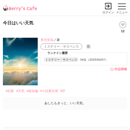
ログイン
メニュー
今日はいい天気
12
夜光安凪
／著
ミステリー・サスペンス
完
ランクイン履歴
ミステリー・サスペンス
34位（2025/04/07）
作品情報
#自殺
#天気
#超短編
#小説家志望
#空
あしたもきっと、いい天気。