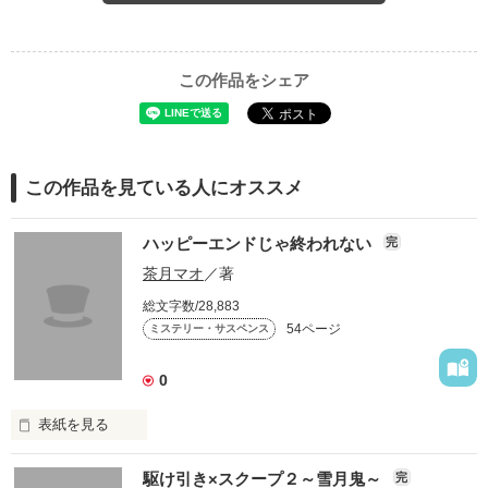
この作品をシェア
この作品を見ている人にオススメ
ハッピーエンドじゃ終われない
完
茶月マオ
／著
総文字数/28,883
54ページ
ミステリー・サスペンス
0
表紙を見る
ある朝大学2年生の香苗(かなえ)は、

駆け引き×スクープ２～雪月鬼～
完
中学時代の友人が亡くなったことを知る。
