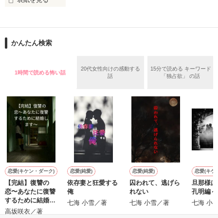
彼女の魔の手が刻々と迫ってくる。

…そのハズが？

あのバカげた恐怖から

私も、殺されてしまうのか？

本当に彼女が、

ちょうど一周年………

私たちに復讐をしているのか？

かんたん検索
「…なんでこうなるの…？」

私の人生、

ハッピーエンドじゃ終われないようだ。

20代女性向けの感動する
15分で読める キーワード
1時間で読める怖い話
話
「独占欲」 の話
「……さぁ？」

作品を読む
再び…

彼女が帰ってきた…

栗塚×夏梨名の

駆け引きコンビ！

復活？？

恋愛(キケン・ダーク)
恋愛(純愛)
恋愛(純愛)
恋愛(キケ
【完結】復讐の
依存妻と狂愛する
囚われて、逃げら
旦那様は
恋〜あなたに復讐
俺
れない
孔明編～
するために結婚し
七海 小雪／著
七海 小雪／著
七海 小
『霊務２』！！！！

ます〜
高坂咲衣／著
（れいむつー）
