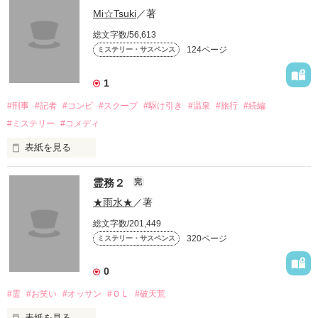
Mi☆Tsuki
／著
そして香苗は近々お葬式をやるというので

総文字数/56,613
出席しようと決める。

124ページ
ミステリー・サスペンス
お葬式に出席すると、亡くなった友人を含め

中学時代に仲良くしていた4人と再会する。

1
久しぶりの再会に昔話に花を咲かせ、

#刑事
#記者
#コンビ
#スクープ
#駆け引き
#温泉
#旅行
#続編
その日はそのまま別れる。

#ミステリー
#コメディ
しかし数週間後、再び中学時代の友人が

一人亡くなったことを知る。

表紙を見る
何かがおかしい。

こんなに短期間に二人も亡くなるなんて。

霊務２
完
そして私の記憶はよみがえる。

★雨水★
／著
中学時代にいじめていた同級生の存在を。

総文字数/201,449
320ページ
ミステリー・サスペンス
のんびり

もしかして彼女が、私たちに復讐を…？ 

まったり

温泉旅行！！

これは連続殺人だ。

0
そう気づき私は恐怖に震えあがる。

#霊
#お笑い
#オッサン
#ＯＬ
#破天荒
そして再び殺人は起こる。

表紙を見る