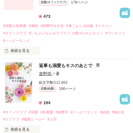
179ページ
恋愛(オフィスラブ)
引っ越すことになり、哲平とも離れ離れになった。

それから約十二年後。

473
過去の傷から、二度と会いたくないと思っていた哲平に

#溺愛＆執着愛
#俺様
#御曹司＆社長
#身ごもり＆妊娠
#イケメン
運命のような再会を果たす。

#オフィスラブ
#いちゃいちゃ＆ラブラブ
#虐げられヒロイン
#ワンナイト
そして、ひょんなことから

#ハッピーエンド
酔った勢いで一夜を共にしてしまった。

表紙を見る
さらに、美桜が初めてだと知った哲平は

『責任をとる、結婚しよう』と真っ直ぐに告げてきた。

　おかしな噂を流されて前の職場でうまくいかなかった梅田美
戸惑う美桜とは裏腹に、好きという気持ちを隠すことなく

返事も溺愛もキスのあとで
完
桜は、海外で傷心旅行をしていたところ、日本人美青年と出会
甘やかしてくる。

い、酒の勢いもあり一夜限りの関係となる。

遊野煌
／著
　帰国後、美桜は新しい職場でワンナイトした美青年と再会。
そんなある日、哲平は美桜がストーカー被害に

総文字数/112,403
なんと彼の正体は、とある財閥御曹司にも関わらず、一族を離
遭っていることを知る。

190ページ
恋愛(純愛)
れて起業した新進気鋭の実業家、社内でも冷徹だと評判な社長
美桜を守るため、哲平は同居を提案してきて――。

――御影恭司その人だったのだ――！

　なぜか恭司から飼い猫の世話係を命じられた美桜は、猫の世
184
話を口実にしばしば呼び出された上、二人はいわゆる身体だけ
夏木美桜(なつきみお)

#オフィスラブ
#溺愛
#執着愛
#御曹司
#ハッピーエンド
#結婚
#独占欲
✕

#ラブラブ
#職業ヒーロー
#上司
鳴海哲平 (なるみてっぺい)

表紙を見る
作品を読む