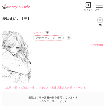
ログイン
メニュー
愛ゆえに。【完】
55
リーシェ
／著
恋愛(キケン・ダーク)
完
作品情報
#危険
#闇
#人殺し
#推し
#切ない
#友達以上恋人未満
#リーシェ
表紙はフリー素材の物を使用しています！
(シンテリサイトより)