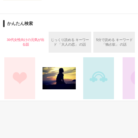
止まっていたはずの二人の時間が、再び動き出す。

舞川雛子（26）は大手お菓子メーカー、三日月製菓コーポレー
再会から始まる、溺愛ラブ。

ションの企画戦略室で働いている。

また雛子には2年前から付き合いはじめ、半年前から同棲を始
2026.6.5～2026.7.25

かんたん検索
めた、同期で恋人の石垣守（26）がいるのだが、後輩の姫原由
羅（24）との浮気が発覚した上、いつのまにか元カノにされて
いた。

30代女性向けの元気が出
じっくり読める キーワー
5分で読める キーワード
守と由羅から『便利屋雛子』と馬鹿にされ、一人こっそり泣い
る話
ド 「大人の恋」 の話
「独占欲」 の話
＊以前、公開していた話の改稿版です＊

ていた雛子に、企画戦略室の上司である雪瀬鷹哉（29）が
『──俺と結婚してくれないか』といきなりプロポーズをしてき
た上、同居まで提案してきて──？

鷹哉『宜しくな、俺の雛子』🦅

雛子『俺の……ひぃ、雛子？！！！』🐥

作品を読む
シゴデキで冷徹な上司が見せる素顔は、なぜか想像以上に甘く
て……🐥💓🦅

恋愛(学園)
恋愛(純愛)
青春・友情
ファンタ
小悪魔な幼なじみ
好きの代わりにサ
トイレキッス
魔法の戦
※表紙も作中使用の画像も全てフリー素材です。

ヨナラを《完》
《bellat
※執筆期間2026.6.3〜7.20完結です。　

西那／著
桝田空気／著
清木さな／著
TOC／著
※他サイトさんにて恋愛トレンド1位でした〜良かったら読ん
で頂けると嬉しいです。