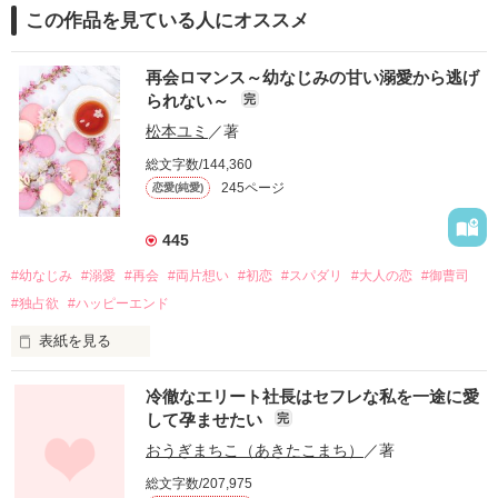
この作品を見ている人にオススメ
再会ロマンス～幼なじみの甘い溺愛から逃げ
られない～
完
松本ユミ
／著
総文字数/144,360
245ページ
恋愛(純愛)
445
#幼なじみ
#溺愛
#再会
#両片想い
#初恋
#スパダリ
#大人の恋
#御曹司
#独占欲
#ハッピーエンド
表紙を見る
冷徹なエリート社長はセフレな私を一途に愛
して孕ませたい
完
幼なじみの哲平に淡い恋心を抱いていた美桜。

おうぎまちこ（あきたこまち）
／著
しかし、ある出来事をきっかけに二人の関係は壊れてしまう。

総文字数/207,975
関係修復もできないまま、美桜は両親の離婚によって
