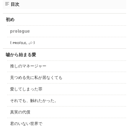
目次
初め
𝕡𝕣𝕠𝕝𝕠𝕘𝕦𝕖
꒰ ᴘʀᴏꜰɪʟᴇ‪𓈒 𓂂𓏸 ꒱‬
嘘から始まる愛
推しのマネージャー
見つめる先に私が居なくても
愛してしまった罪
それでも、触れたかった。
真実の代償
君のいない世界で