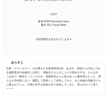
CAST
春束 咲弥*Harutsuka Saya
優木 理人*Yuuki Rihito
✳性的描写が含まれています✳
あらすじ
自称「カウンセラー」の仕事をする春束咲弥(29)。ある日、高校からの友人であ
る瀬尾真佳の結婚式に出席に、同級生たちと久しぶりの再会をする。そんな中、
二次会で一際目立っていたのが、高校時代から人気があった優木理人だった。理
人は小児科医になり、開院して医師として成功しており、まだ未婚の同級生たち
に囲まれていた。大勢が苦手な咲弥が外で休憩していると、理人がやって来て
―――