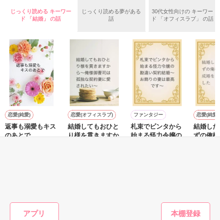
いた。

じっくり読める キーワー
じっくり読める夢がある
30代女性向けの キーワー
守と由羅から『便利屋雛子』と馬鹿にされ、一人こっそり泣い
ド 「結婚」 の話
話
ド 「オフィスラブ」 の話
＊以前、公開していた話の改稿版です＊

ていた雛子に、企画戦略室の上司である雪瀬鷹哉（29）が
『──俺と結婚してくれないか』といきなりプロポーズをしてき
た上、同居まで提案してきて──？

鷹哉『宜しくな、俺の雛子』🦅

雛子『俺の……ひぃ、雛子？！！！』🐥

作品を読む
シゴデキで冷徹な上司が見せる素顔は、なぜか想像以上に甘く
て……🐥💓🦅

恋愛(純愛)
恋愛(オフィスラブ)
ファンタジー
恋愛(純愛)
返事も溺愛もキス
結婚してもおひと
札束でビンタから
結婚した
※表紙も作中使用の画像も全てフリー素材です。

のあとで
り様を貫きますか
始まる怪力令嬢の
ずの俺様
※執筆期間2026.6.3〜7.20完結です。　

ら～俺様御曹司は
勘違い契約結婚～
成婚を強
遊野煌／著
※他サイトさんにて恋愛トレンド1位でした〜良かったら読ん
孤独な契約妻に愛
お飾りの妻は最高
した
Yabe／著
やきいもほくほく
森野りも
で頂けると嬉しいです。
されたい～
です～
／著
もっと見る
作品を読む
かんたん検索の条件を変える
アプリ