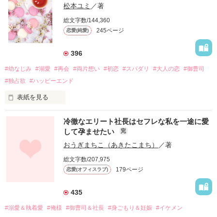
松本ユミ
／著
総文字数/144,360
245ページ
恋愛(純愛)
396
#幼なじみ
#溺愛
#再会
#両片想い
#初恋
#スパダリ
#大人の恋
#御曹司
#独占欲
#ハッピーエンド
表紙を見る
冷徹なエリート社長はセフレな私を一途に愛
して孕ませたい
完
幼なじみの哲平に淡い恋心を抱いていた美桜。

おうぎまちこ（あきたこまち）
／著
しかし、ある出来事をきっかけに二人の関係は壊れてしまう。

総文字数/207,975
関係修復もできないまま、美桜は両親の離婚によって

179ページ
恋愛(オフィスラブ)
引っ越すことになり、哲平とも離れ離れになった。

それから約十二年後。

435
過去の傷から、二度と会いたくないと思っていた哲平に

#溺愛＆執着愛
#俺様
#御曹司＆社長
#身ごもり＆妊娠
#イケメン
運命のような再会を果たす。
