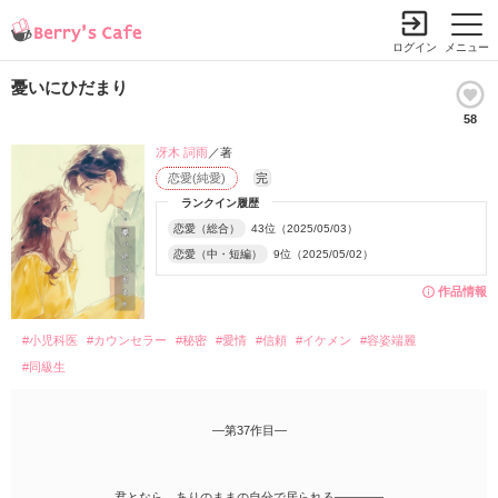
ログイン
メニュー
憂いにひだまり
58
冴木 詞雨
／著
恋愛(純愛)
完
ランクイン履歴
恋愛（総合）
43位（2025/05/03）
恋愛（中・短編）
9位（2025/05/02）
作品情報
#小児科医
#カウンセラー
#秘密
#愛情
#信頼
#イケメン
#容姿端麗
#同級生
―第37作目―
君となら、ありのままの自分で居られる――――