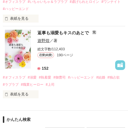
#オフィスラブ
#いちゃいちゃ＆ラブラブ
#虐げられヒロイン
#ワンナイト
そして、ひょんなことから

#ハッピーエンド
酔った勢いで一夜を共にしてしまった。

表紙を見る
さらに、美桜が初めてだと知った哲平は

『責任をとる、結婚しよう』と真っ直ぐに告げてきた。

　おかしな噂を流されて前の職場でうまくいかなかった梅田美
戸惑う美桜とは裏腹に、好きという気持ちを隠すことなく

返事も溺愛もキスのあとで
完
桜は、海外で傷心旅行をしていたところ、日本人美青年と出会
甘やかしてくる。

い、酒の勢いもあり一夜限りの関係となる。

遊野煌
／著
　帰国後、美桜は新しい職場でワンナイトした美青年と再会。
そんなある日、哲平は美桜がストーカー被害に

総文字数/112,403
なんと彼の正体は、とある財閥御曹司にも関わらず、一族を離
遭っていることを知る。

190ページ
恋愛(純愛)
れて起業した新進気鋭の実業家、社内でも冷徹だと評判な社長
美桜を守るため、哲平は同居を提案してきて――。

――御影恭司その人だったのだ――！

　なぜか恭司から飼い猫の世話係を命じられた美桜は、猫の世
152
話を口実にしばしば呼び出された上、二人はいわゆる身体だけ
夏木美桜(なつきみお)

#オフィスラブ
#溺愛
#執着愛
#御曹司
#ハッピーエンド
#結婚
#独占欲
✕

#ラブラブ
#職業ヒーロー
#上司
鳴海哲平 (なるみてっぺい)

表紙を見る
作品を読む
止まっていたはずの二人の時間が、再び動き出す。

舞川雛子（26）は大手お菓子メーカー、三日月製菓コーポレー
再会から始まる、溺愛ラブ。

ションの企画戦略室で働いている。

また雛子には2年前から付き合いはじめ、半年前から同棲を始
2026.6.5～2026.7.25

かんたん検索
めた、同期で恋人の石垣守（26）がいるのだが、後輩の姫原由
羅（24）との浮気が発覚した上、いつのまにか元カノにされて