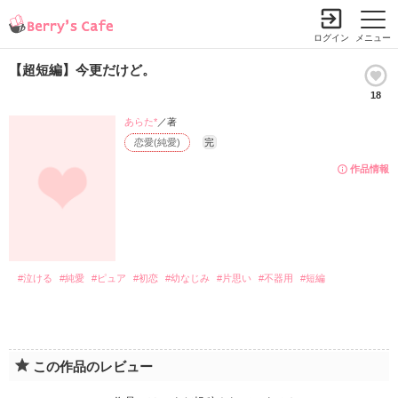
ログイン
メニュー
【超短編】今更だけど。
18
あらた*
／著
恋愛(純愛)
完
作品情報
#泣ける
#純愛
#ピュア
#初恋
#幼なじみ
#片思い
#不器用
#短編
この作品のレビュー