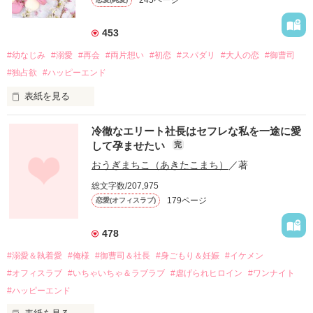
453
#幼なじみ
#溺愛
#再会
#両片想い
#初恋
#スパダリ
#大人の恋
#御曹司
#独占欲
#ハッピーエンド
表紙を見る
冷徹なエリート社長はセフレな私を一途に愛
して孕ませたい
完
幼なじみの哲平に淡い恋心を抱いていた美桜。

おうぎまちこ（あきたこまち）
／著
しかし、ある出来事をきっかけに二人の関係は壊れてしまう。

総文字数/207,975
関係修復もできないまま、美桜は両親の離婚によって

179ページ
恋愛(オフィスラブ)
引っ越すことになり、哲平とも離れ離れになった。

それから約十二年後。

478
過去の傷から、二度と会いたくないと思っていた哲平に

#溺愛＆執着愛
#俺様
#御曹司＆社長
#身ごもり＆妊娠
#イケメン
運命のような再会を果たす。

#オフィスラブ
#いちゃいちゃ＆ラブラブ
#虐げられヒロイン
#ワンナイト
そして、ひょんなことから

#ハッピーエンド
酔った勢いで一夜を共にしてしまった。
