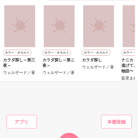
『──俺と結婚してくれないか』といきなりプロポーズをしてき
た上、同居まで提案してきて──？

鷹哉『宜しくな、俺の雛子』🦅

雛子『俺の……ひぃ、雛子？！！！』🐥

作品を読む
シゴデキで冷徹な上司が見せる素顔は、なぜか想像以上に甘く
て……🐥💓🦅

ホラー・オカルト
ホラー・オカルト
ホラー・オカルト
ホラー・
カラダ探し～第三
カラダ探し～第ニ
カラダ探し
ナニカ 〜生んで、
※表紙も作中使用の画像も全てフリー素材です。

夜～
夜～
逃げて、
※執筆期間2026.6.3〜7.20完結です。　

ウェルザード／著
物語〜
ウェルザード／著
ウェルザード／著
※他サイトさんにて恋愛トレンド1位でした〜良かったら読ん
藍里まめ
で頂けると嬉しいです。
もっと見る
作品を読む
かんたん検索の条件を変える
アプリ