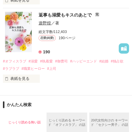
表紙を見る
さらに、美桜が初めてだと知った哲平は

『責任をとる、結婚しよう』と真っ直ぐに告げてきた。

　おかしな噂を流されて前の職場でうまくいかなかった梅田美
戸惑う美桜とは裏腹に、好きという気持ちを隠すことなく

返事も溺愛もキスのあとで
完
桜は、海外で傷心旅行をしていたところ、日本人美青年と出会
甘やかしてくる。

い、酒の勢いもあり一夜限りの関係となる。

遊野煌
／著
　帰国後、美桜は新しい職場でワンナイトした美青年と再会。
そんなある日、哲平は美桜がストーカー被害に

総文字数/112,403
なんと彼の正体は、とある財閥御曹司にも関わらず、一族を離
遭っていることを知る。

190ページ
恋愛(純愛)
れて起業した新進気鋭の実業家、社内でも冷徹だと評判な社長
美桜を守るため、哲平は同居を提案してきて――。

――御影恭司その人だったのだ――！

　なぜか恭司から飼い猫の世話係を命じられた美桜は、猫の世
190
話を口実にしばしば呼び出された上、二人はいわゆる身体だけ
夏木美桜(なつきみお)

#オフィスラブ
#溺愛
#執着愛
#御曹司
#ハッピーエンド
#結婚
#独占欲
✕

#ラブラブ
#職業ヒーロー
#上司
鳴海哲平 (なるみてっぺい)

表紙を見る
作品を読む
止まっていたはずの二人の時間が、再び動き出す。

舞川雛子（26）は大手お菓子メーカー、三日月製菓コーポレー
再会から始まる、溺愛ラブ。

ションの企画戦略室で働いている。

また雛子には2年前から付き合いはじめ、半年前から同棲を始
2026.6.5～2026.7.25

かんたん検索
めた、同期で恋人の石垣守（26）がいるのだが、後輩の姫原由
羅（24）との浮気が発覚した上、いつのまにか元カノにされて
いた。

じっくり読める キーワー
20代女性向けの キーワー
じっくり読める怖い話
守と由羅から『便利屋雛子』と馬鹿にされ、一人こっそり泣い
ド 「オフィスラブ」 の話
ド 「セクシー男子」 の話
＊以前、公開していた話の改稿版です＊

ていた雛子に、企画戦略室の上司である雪瀬鷹哉（29）が