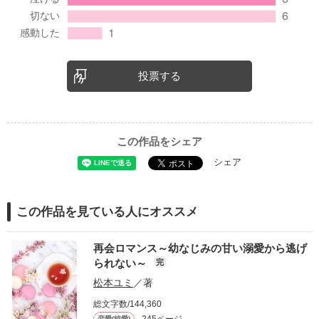
投票する
この作品をシェア
シェア
この作品を見ている人にオススメ
再会ロマンス～幼なじみの甘い溺愛から逃げ
られない～
完
松本ユミ
／著
総文字数/144,360
245ページ
恋愛(純愛)