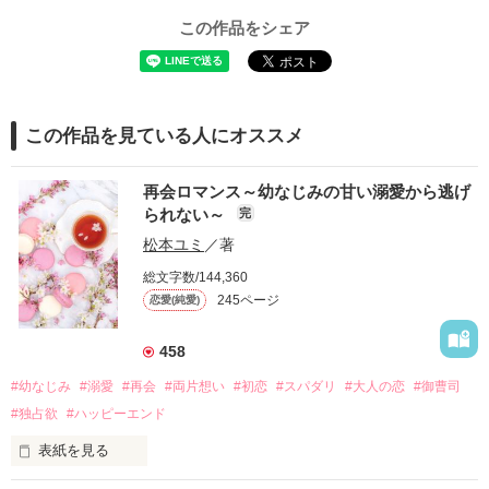
この作品をシェア
この作品を見ている人にオススメ
再会ロマンス～幼なじみの甘い溺愛から逃げ
られない～
完
松本ユミ
／著
総文字数/144,360
245ページ
恋愛(純愛)
458
#幼なじみ
#溺愛
#再会
#両片想い
#初恋
#スパダリ
#大人の恋
#御曹司
#独占欲
#ハッピーエンド
表紙を見る