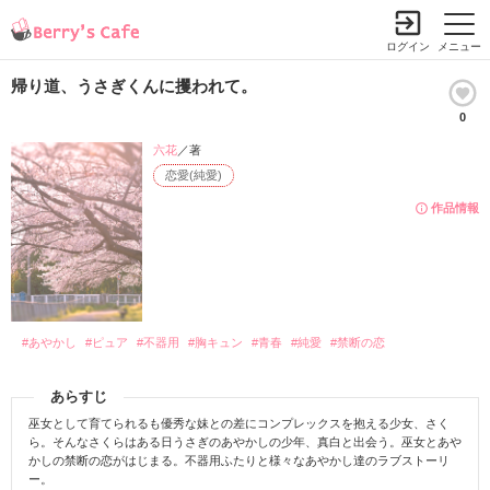
ログイン
メニュー
帰り道、うさぎくんに攫われて。
0
六花
／著
恋愛(純愛)
作品情報
#あやかし
#ピュア
#不器用
#胸キュン
#青春
#純愛
#禁断の恋
あらすじ
巫女として育てられるも優秀な妹との差にコンプレックスを抱える少女、さく
ら。そんなさくらはある日うさぎのあやかしの少年、真白と出会う。巫女とあや
かしの禁断の恋がはじまる。不器用ふたりと様々なあやかし達のラブストーリ
ー。