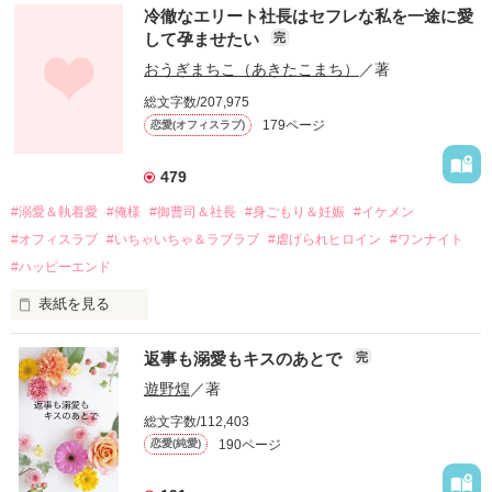
冷徹なエリート社長はセフレな私を一途に愛
して孕ませたい
完
幼なじみの哲平に淡い恋心を抱いていた美桜。

おうぎまちこ（あきたこまち）
／著
しかし、ある出来事をきっかけに二人の関係は壊れてしまう。

総文字数/207,975
関係修復もできないまま、美桜は両親の離婚によって

179ページ
恋愛(オフィスラブ)
引っ越すことになり、哲平とも離れ離れになった。

それから約十二年後。

479
過去の傷から、二度と会いたくないと思っていた哲平に

#溺愛＆執着愛
#俺様
#御曹司＆社長
#身ごもり＆妊娠
#イケメン
運命のような再会を果たす。

#オフィスラブ
#いちゃいちゃ＆ラブラブ
#虐げられヒロイン
#ワンナイト
そして、ひょんなことから

#ハッピーエンド
酔った勢いで一夜を共にしてしまった。

表紙を見る
さらに、美桜が初めてだと知った哲平は

『責任をとる、結婚しよう』と真っ直ぐに告げてきた。

　おかしな噂を流されて前の職場でうまくいかなかった梅田美
戸惑う美桜とは裏腹に、好きという気持ちを隠すことなく

返事も溺愛もキスのあとで
完
桜は、海外で傷心旅行をしていたところ、日本人美青年と出会
甘やかしてくる。

い、酒の勢いもあり一夜限りの関係となる。

遊野煌
／著
　帰国後、美桜は新しい職場でワンナイトした美青年と再会。
そんなある日、哲平は美桜がストーカー被害に

総文字数/112,403
なんと彼の正体は、とある財閥御曹司にも関わらず、一族を離
遭っていることを知る。

190ページ
恋愛(純愛)
れて起業した新進気鋭の実業家、社内でも冷徹だと評判な社長
美桜を守るため、哲平は同居を提案してきて――。

――御影恭司その人だったのだ――！

　なぜか恭司から飼い猫の世話係を命じられた美桜は、猫の世