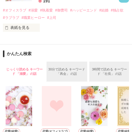
191
話を口実にしばしば呼び出された上、二人はいわゆる身体だけ
夏木美桜(なつきみお)

#オフィスラブ
#溺愛
#執着愛
#御曹司
#ハッピーエンド
#結婚
#独占欲
✕

#ラブラブ
#職業ヒーロー
#上司
鳴海哲平 (なるみてっぺい)

表紙を見る
作品を読む
止まっていたはずの二人の時間が、再び動き出す。

舞川雛子（26）は大手お菓子メーカー、三日月製菓コーポレー
再会から始まる、溺愛ラブ。

ションの企画戦略室で働いている。

また雛子には2年前から付き合いはじめ、半年前から同棲を始
2026.6.5～2026.7.25

かんたん検索
めた、同期で恋人の石垣守（26）がいるのだが、後輩の姫原由
羅（24）との浮気が発覚した上、いつのまにか元カノにされて
いた。

じっくり読める キーワー
30分で読める キーワード
3時間で読める キーワー
守と由羅から『便利屋雛子』と馬鹿にされ、一人こっそり泣い
ド 「溺愛」 の話
「再会」 の話
ド 「社長」 の話
＊以前、公開していた話の改稿版です＊

ていた雛子に、企画戦略室の上司である雪瀬鷹哉（29）が
『──俺と結婚してくれないか』といきなりプロポーズをしてき
た上、同居まで提案してきて──？

鷹哉『宜しくな、俺の雛子』🦅

雛子『俺の……ひぃ、雛子？！！！』🐥

作品を読む
シゴデキで冷徹な上司が見せる素顔は、なぜか想像以上に甘く
て……🐥💓🦅

恋愛(純愛)
恋愛(オフィスラブ)
恋愛(純愛)
恋愛(純愛)