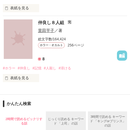
表紙を見る
☆企画参加者設定キャラクターによる

サバイバルホラー。

『怨み赤子』

仲良し８人組
完
里田芋子
／著
総文字数/164,424
作品を読む
あたしには憎んでいる人がいる。

256ページ
ホラー・オカルト
最初は些細な出来ごとだった

8
#ホラー
#仲良し
#記憶
#人殺し
#溶ける
表紙を見る
少しだけ相手の態度が気になる程度だった

人が溶けて消える

いつからだろう？

かんたん検索
そんな不思議な事を言う人がいる。

3時間で読める キーワー
相手のすべての行動が気に障り

2時間で読めるビックリす
じっくり読める キーワー
ド 「キングorプリンス」
ネットで話題の怖い話。

る話
ド 「上司」 の話
の話