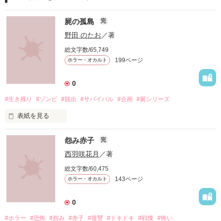
屍の孤島
完
野田 のたお
／著
総文字数/65,749
199ページ
ホラー・オカルト
0
#生き残り
#ゾンビ
#脱出
#サバイバル
#企画
#屍シリーズ
表紙を見る
怨み赤子
完
瀬戸内に浮かぶ小さな島

西羽咲花月
／著
『陰島（いんのしま）』

総文字数/60,475
143ページ
ホラー・オカルト
ここに降り立った人々を出迎えたのは

この世の者ならざる死体の群れだった…。

0
#ホラー
#恐怖
#怨み
#赤子
#復讐
#ドキドキ
#戦慄
#怖い