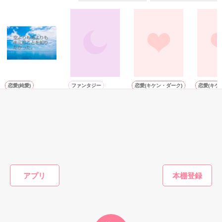
相手がなにかするたびに許せない気持ちになっていた

謎の黒い手紙。

ふと気付いた時、

小さな怨みは心の中で膨らんで行き

……自分の存在が消えている。

そして膨大な闇へと変化していった

恋愛(純愛)
ファンタジー
恋愛(キケン・ダーク)
恋愛(キケ
空よりも海よりも
運命の恋
Liar
[完]不
キミのことを知り
されて
x／著
† Alice †／著
たかった。
MOCHI
何カガ起コッテイル

未桜縫／著
もっと見る
「オギャー！　オギャー！！」

かんたん検索の条件を変える
アプリ
この物語は全てフィクションです。実在の人物や団体などとは
嵐の中協会で生まれたあたしの子供

関係ありません。
