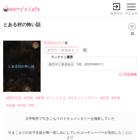
ログイン
メニュー
とある村の怖い話
11
西羽咲花月
／著
ホラー・オカルト
完
ランクイン履歴
ホラー・オカルト
5位（2025/06/17）
作品情報
#都市伝説
#恐怖
#復讐
#ゾッとする
#モキュメンタリー
#村系
#宗教
#洗脳
#自殺
#怖い
大学制作で引きこもりのドキュメンタリーを撮影していた
引きこもりの女子生徒が唯一楽しみにしていたユーチューバーが失踪したことに
より