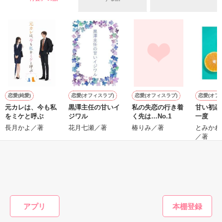
とばの幸せな使い方ガイド。

「ありがとう」「すきです」「ごめんなさい」「だいじょう
ぶ」「よくできました」など、大切な誰かに感謝や好意、励ま
しのメッセージを伝える小さなテクニックについて解説すると
ともに、その言葉を用いることで自分自身を見つめるきっかけ
も促してくれる、「気持ちの伝え方」「自分らしさの磨き方」
恋愛(純愛)
恋愛(オフィスラブ)
恋愛(オフィスラブ)
恋愛(オフ
作品を読む
元カレは、今も私
黒澤主任の甘いイ
私の失恋の行き着
甘い初恋
をミケと呼ぶ
ジワル
く先は…No.1
一度
長月かよ／著
花月七瀬／著
椿りみ／著
とみかわ
／著
もっと見る
かんたん検索の条件を変える
アプリ