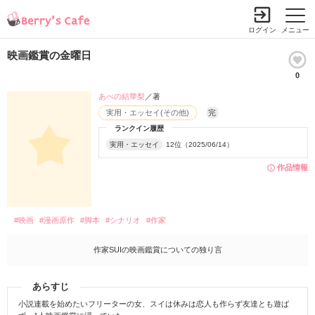
ログイン
メニュー
映画鑑賞の金曜日
0
あべの結華梨
／著
実用・エッセイ(その他)
完
ランクイン履歴
実用・エッセイ
12位（2025/06/14）
作品情報
#映画
#漫画原作
#脚本
#シナリオ
#作家
作家SUIの映画鑑賞についての独り言
あらすじ
小説連載を始めたいフリーターの女、スイは休みは恋人も作らず友達とも遊ば