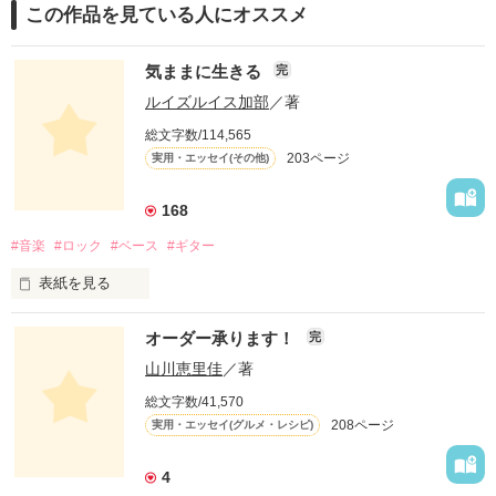
この作品を見ている人にオススメ
気ままに生きる
完
ルイズルイス加部
／著
総文字数/114,565
203ページ
実用・エッセイ(その他)
168
#音楽
#ロック
#ベース
#ギター
表紙を見る
オーダー承ります！
完
山川恵里佳
／著
どういうふうに生きるとかはあまり考えていなかったよ。

総文字数/41,570
208ページ
実用・エッセイ(グルメ・レシピ)
自分が楽しいこと、好きなことだけやってきたね。

4