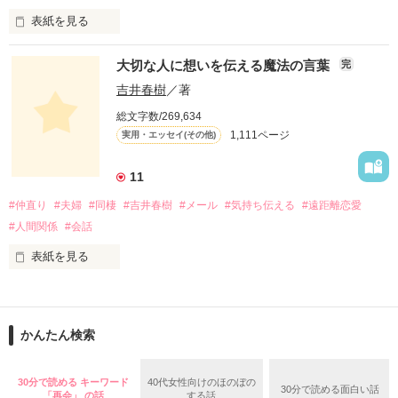
この物語は自分の体験をもとに綴ったフィクションです。

表紙を見る
「オーダー承ります！」は、

大切な人に想いを伝える魔法の言葉
完
お昼のTV番組『ありがとッ！』（テレビ神奈川）

にて、山川恵里佳さんがオススメの料理を

吉井春樹
／著
紹介する人気コーナー。

総文字数/269,634
毎週番組への問い合わせが絶えないという、

作品を読む
1,111ページ
実用・エッセイ(その他)
この話題のレシピを山川さんが

「Berry's Cafe」で連載します！

11
身近な食材を使用したメニューには、

#仲直り
#夫婦
#同棲
#吉井春樹
#メール
#気持ち伝える
#遠距離恋愛
いつもの一品として気軽に取り入れられる

簡単便利なアイデアが満載。

#人間関係
#会話
しかも「Berry's Cafe」限定で、

ご主人・おさるさんの感想や、

表紙を見る
お子さんの反応も聞けちゃうので、

大切なあの人に食べさせたい時の

コピーライターとして徹夜つづきの日々を過ごすかたわら、妻
参考にもぜひどうぞ！
へのメッセージを書きつづっていたブログが人気となり、 多く
かんたん検索
の女性読者の共感を呼んだことで『しあわせが、しあわせを、
みつけてきた。』で2004年に作家デビューした吉井春樹さん。

作品を読む
30分で読める キーワード
40代女性向けのほのぼの
30分で読める面白い話
この作品は吉井さん直伝の、気持ちをもっと上手に伝える、こ
「再会」 の話
する話