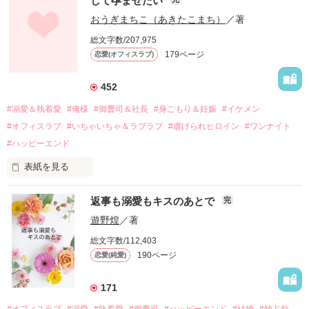
して孕ませたい
幼なじみの哲平に淡い恋心を抱いていた美桜。

おうぎまちこ（あきたこまち）
／著
しかし、ある出来事をきっかけに二人の関係は壊れてしまう。

総文字数/207,975
関係修復もできないまま、美桜は両親の離婚によって

179ページ
恋愛(オフィスラブ)
引っ越すことになり、哲平とも離れ離れになった。

それから約十二年後。

452
過去の傷から、二度と会いたくないと思っていた哲平に

#溺愛＆執着愛
#俺様
#御曹司＆社長
#身ごもり＆妊娠
#イケメン
運命のような再会を果たす。

#オフィスラブ
#いちゃいちゃ＆ラブラブ
#虐げられヒロイン
#ワンナイト
そして、ひょんなことから

#ハッピーエンド
酔った勢いで一夜を共にしてしまった。

表紙を見る
さらに、美桜が初めてだと知った哲平は

『責任をとる、結婚しよう』と真っ直ぐに告げてきた。

　おかしな噂を流されて前の職場でうまくいかなかった梅田美
戸惑う美桜とは裏腹に、好きという気持ちを隠すことなく

返事も溺愛もキスのあとで
完
桜は、海外で傷心旅行をしていたところ、日本人美青年と出会
甘やかしてくる。

い、酒の勢いもあり一夜限りの関係となる。

遊野煌
／著
　帰国後、美桜は新しい職場でワンナイトした美青年と再会。
そんなある日、哲平は美桜がストーカー被害に

総文字数/112,403
なんと彼の正体は、とある財閥御曹司にも関わらず、一族を離
遭っていることを知る。

190ページ
恋愛(純愛)
れて起業した新進気鋭の実業家、社内でも冷徹だと評判な社長
美桜を守るため、哲平は同居を提案してきて――。

――御影恭司その人だったのだ――！

　なぜか恭司から飼い猫の世話係を命じられた美桜は、猫の世
171
話を口実にしばしば呼び出された上、二人はいわゆる身体だけ
夏木美桜(なつきみお)
