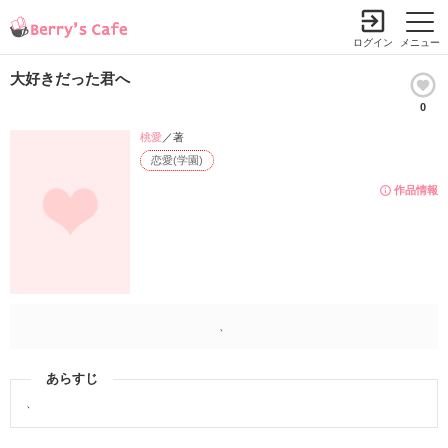
ログイン
メニュー
大好きだった君へ
0
桃愛
／著
恋愛(学園)
作品情報
、
あらすじ
、