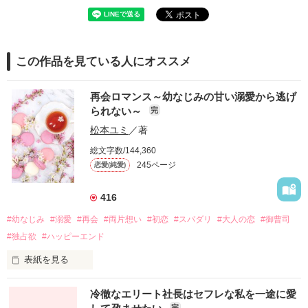
この作品を見ている人にオススメ
再会ロマンス～幼なじみの甘い溺愛から逃げ
られない～
完
松本ユミ
／著
総文字数/144,360
245ページ
恋愛(純愛)
416
#幼なじみ
#溺愛
#再会
#両片想い
#初恋
#スパダリ
#大人の恋
#御曹司
#独占欲
#ハッピーエンド
表紙を見る
冷徹なエリート社長はセフレな私を一途に愛
完