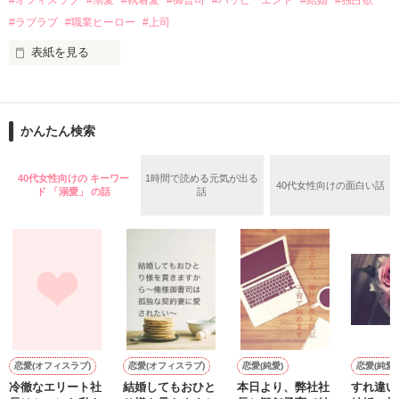
#オフィスラブ
#溺愛
#執着愛
#御曹司
#ハッピーエンド
#結婚
#独占欲
✕

#ラブラブ
#職業ヒーロー
#上司
鳴海哲平 (なるみてっぺい)

表紙を見る
作品を読む
止まっていたはずの二人の時間が、再び動き出す。

舞川雛子（26）は大手お菓子メーカー、三日月製菓コーポレー
再会から始まる、溺愛ラブ。

ションの企画戦略室で働いている。

また雛子には2年前から付き合いはじめ、半年前から同棲を始
2026.6.5～2026.7.25

かんたん検索
めた、同期で恋人の石垣守（26）がいるのだが、後輩の姫原由
羅（24）との浮気が発覚した上、いつのまにか元カノにされて
いた。

40代女性向けの キーワー
1時間で読める元気が出る
40代女性向けの面白い話
守と由羅から『便利屋雛子』と馬鹿にされ、一人こっそり泣い
ド 「溺愛」 の話
話
＊以前、公開していた話の改稿版です＊

ていた雛子に、企画戦略室の上司である雪瀬鷹哉（29）が
『──俺と結婚してくれないか』といきなりプロポーズをしてき
た上、同居まで提案してきて──？

鷹哉『宜しくな、俺の雛子』🦅

雛子『俺の……ひぃ、雛子？！！！』🐥

作品を読む
シゴデキで冷徹な上司が見せる素顔は、なぜか想像以上に甘く
て……🐥💓🦅

恋愛(オフィスラブ)
恋愛(オフィスラブ)
恋愛(純愛)
恋愛(純愛)
冷徹なエリート社
結婚してもおひと
本日より、弊社社
すれ違い
※表紙も作中使用の画像も全てフリー素材です。
