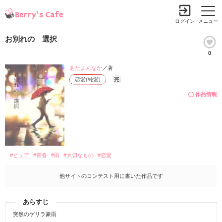
ログイン
メニュー
お別れの 選択
0
あたまんなか
／著
恋愛(純愛)
完
作品情報
#ピュア
#青春
#雨
#大切なもの
#恋愛
他サイトのコンテスト用に書いた作品です
あらすじ
突然のゲリラ豪雨