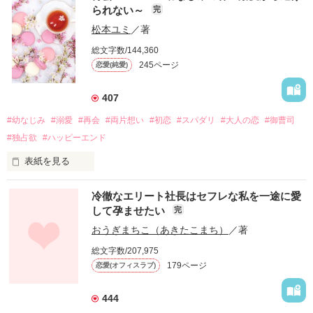
られない～
完
松本ユミ
／著
総文字数/144,360
245ページ
恋愛(純愛)
407
#幼なじみ
#溺愛
#再会
#両片想い
#初恋
#スパダリ
#大人の恋
#御曹司
#独占欲
#ハッピーエンド
表紙を見る
冷徹なエリート社長はセフレな私を一途に愛
して孕ませたい
完
幼なじみの哲平に淡い恋心を抱いていた美桜。

おうぎまちこ（あきたこまち）
／著
しかし、ある出来事をきっかけに二人の関係は壊れてしまう。

総文字数/207,975
関係修復もできないまま、美桜は両親の離婚によって

179ページ
恋愛(オフィスラブ)
引っ越すことになり、哲平とも離れ離れになった。

それから約十二年後。

444