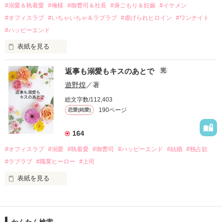
過去の傷から、二度と会いたくないと思っていた哲平に

#溺愛＆執着愛
#俺様
#御曹司＆社長
#身ごもり＆妊娠
#イケメン
運命のような再会を果たす。

#オフィスラブ
#いちゃいちゃ＆ラブラブ
#虐げられヒロイン
#ワンナイト
そして、ひょんなことから

#ハッピーエンド
酔った勢いで一夜を共にしてしまった。

表紙を見る
さらに、美桜が初めてだと知った哲平は

『責任をとる、結婚しよう』と真っ直ぐに告げてきた。

　おかしな噂を流されて前の職場でうまくいかなかった梅田美
戸惑う美桜とは裏腹に、好きという気持ちを隠すことなく

返事も溺愛もキスのあとで
完
桜は、海外で傷心旅行をしていたところ、日本人美青年と出会
甘やかしてくる。

い、酒の勢いもあり一夜限りの関係となる。

遊野煌
／著
　帰国後、美桜は新しい職場でワンナイトした美青年と再会。
そんなある日、哲平は美桜がストーカー被害に

総文字数/112,403
なんと彼の正体は、とある財閥御曹司にも関わらず、一族を離
遭っていることを知る。

190ページ
恋愛(純愛)
れて起業した新進気鋭の実業家、社内でも冷徹だと評判な社長
美桜を守るため、哲平は同居を提案してきて――。

――御影恭司その人だったのだ――！

　なぜか恭司から飼い猫の世話係を命じられた美桜は、猫の世
164
話を口実にしばしば呼び出された上、二人はいわゆる身体だけ
夏木美桜(なつきみお)

#オフィスラブ
#溺愛
#執着愛
#御曹司
#ハッピーエンド
#結婚
#独占欲
✕

#ラブラブ
#職業ヒーロー
#上司
鳴海哲平 (なるみてっぺい)

表紙を見る
作品を読む
止まっていたはずの二人の時間が、再び動き出す。

舞川雛子（26）は大手お菓子メーカー、三日月製菓コーポレー
再会から始まる、溺愛ラブ。

ションの企画戦略室で働いている。

また雛子には2年前から付き合いはじめ、半年前から同棲を始
2026.6.5～2026.7.25
