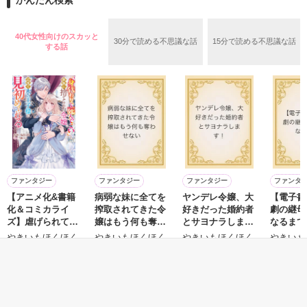
かんたん検索
めた、同期で恋人の石垣守（26）がいるのだが、後輩の姫原由
羅（24）との浮気が発覚した上、いつのまにか元カノにされて
いた。

40代女性向けのスカッと
30分で読める不思議な話
15分で読める不思議な話
守と由羅から『便利屋雛子』と馬鹿にされ、一人こっそり泣い
する話
＊以前、公開していた話の改稿版です＊

ていた雛子に、企画戦略室の上司である雪瀬鷹哉（29）が
『──俺と結婚してくれないか』といきなりプロポーズをしてき
た上、同居まで提案してきて──？

鷹哉『宜しくな、俺の雛子』🦅

雛子『俺の……ひぃ、雛子？！！！』🐥

作品を読む
シゴデキで冷徹な上司が見せる素顔は、なぜか想像以上に甘く
て……🐥💓🦅

ファンタジー
ファンタジー
ファンタジー
ファンタ
【アニメ化&書籍
病弱な妹に全てを
ヤンデレ令嬢、大
【電子書
※表紙も作中使用の画像も全てフリー素材です。

化＆コミカライ
搾取されてきた令
好きだった婚約者
劇の継母
※執筆期間2026.6.3〜7.20完結です。　

ズ】虐げられてい
嬢はもう何も奪わ
とサヨナラしま
なるまで
※他サイトさんにて恋愛トレンド1位でした〜良かったら読ん
た身代わり令嬢が
せない
す！
やきいもほくほく
やきいもほくほく
やきいもほくほく
やきいも
で頂けると嬉しいです。
呪われ王子に溶け
／著
／著
／著
／著
るほどに愛される
まで
もっと見る
作品を読む
かんたん検索の条件を変える