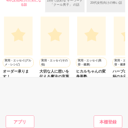
40代女性向けのためにな
15分で読める キーワード
離婚してから全力で溺愛されています。

20代女性向けの怖い話
る話
「クール男子」 の話
夢のような時間がくれたこの大切な命。

作品を読む
保育士の仕事を懸命に頑張りながら、可愛い我が子の子育て
に、1人で奔走する毎日。

作品を読む
なのに突然、あなたは私の前に現れた。

実用・エッセイ(グル
実用・エッセイ(その
実用・エッセイ(美
実用・エッ
忘れようとしても決して忘れることなんてできなかった、そん
メ・レシピ)
他)
容・健康)
容・健康)
な愛おしい人との偶然の再会。

オーダー承りま
大切な人に想いを
ヒカルちゃんの変
ハーブの
す！
伝える魔法の言葉
身美塾
杯のお茶
運ぶ～
山川恵里佳／著
吉井春樹／著
佐野ヒカル／著
私の運命は…

遠近由美
ここからまた大きく動き出す。

もっと見る
かんたん検索の条件を変える
アプリ
九条グループ御曹司 副社長
