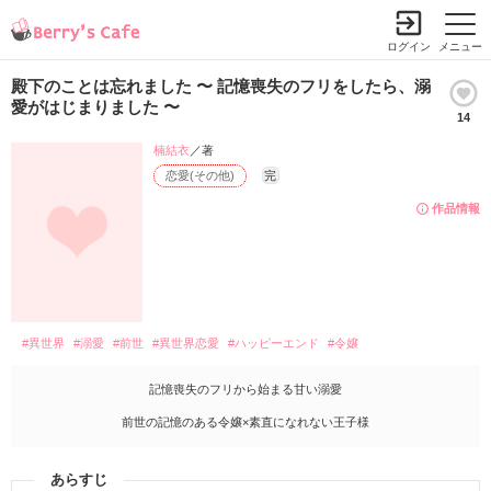
ログイン
メニュー
殿下のことは忘れました 〜 記憶喪失のフリをしたら、溺
愛がはじまりました 〜
14
楠結衣
／著
恋愛(その他)
完
作品情報
#異世界
#溺愛
#前世
#異世界恋愛
#ハッピーエンド
#令嬢
記憶喪失のフリから始まる甘い溺愛
前世の記憶のある令嬢×素直になれない王子様
あらすじ