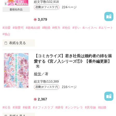
総文字数/102,918
224ページ
恋愛(オフィスラブ)
書籍化作品
3,079
#溺愛
#御曹司
#政略結婚
#離婚
#権力
#地位
#甘い
#ハイスぺ
#エリート
#独占
表紙を見る
【コミカライズ】若き社長は婚約者の姉を溺
愛する《宮ノ入シリーズ①》【番外編更新】
「離婚してください」

完
椿蛍
／著
イケメン御曹司と契約結婚させられた沙織は、

総文字数/110,389
良妻になろうと努めてきた。

216ページ
恋愛(オフィスラブ)
しかし、名前も呼ばれない、

2,367
身体の関係も無い生活に

違和感を覚え離婚を決意する。

#社長
#溺愛
#秘書
#オフィスラブ
#継母
#シンデレラ
#異母妹
#結婚