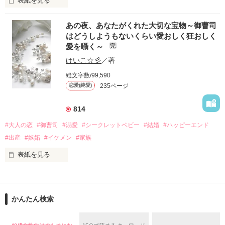
表紙を見る
あっさり離婚を承諾され、

この結婚に愛なんて無かったんだと再確認した日。

【若き社長は婚約者の姉を溺愛する】コミカライズのお知らせ

あの夜、あなたがくれた大切な宝物～御曹司
【黒蜜イチゴ先生】

心を入れ替え新しい生活を踏み出そうと思ったら……。

はどうしようもないくらい愛おしく狂おしく
【先行配信　シーモア様】

愛を囁く～
完
【レーベル　チェリッシュ様】

継母と異母妹から家政婦として扱われている姉の美桜。

けいこ☆彡
／著
虐げられて美いる美桜は家から逃げ出すこともできず、不自由
国内トップの自動車メーカー御曹司

総文字数/99,590
な暮らしを強いられていた。

園城悟　27歳

そんな時、お見合いの話が沖重の家に舞い込んだ。

235ページ
恋愛(純愛)
相手は経済界トップ、宮ノ入グループの社長の宮ノ入瑞生。

×

814
現代版シンデレラストーリー

鮫島製鉄所　

冴島沙織　26歳

#大人の恋
#御曹司
#溺愛
#シークレットベビー
#結婚
#ハッピーエンド
沖重美桜（おきしげみお）

#出産
#嫉妬
#イケメン
#家族
宮ノ入グループで働くOL

表紙を見る
宮ノ入瑞生（みやのいりたまき）

「他の男に渡したくない」

宮ノ入グループの若き社長

密かに想いを寄せていたあなたとのとろけるような一夜の出来
「もう一度、君を奪いにいく」

事。

社長×秘書

かんたん検索
★宮ノ入シリーズ第一弾

好きになってはいけない人とわかっていたのに…

【初出】2020.8.3（他サイト）
愛されてないと思って離婚したのに、
