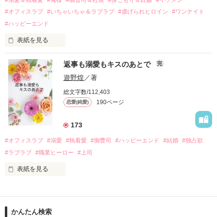
運命のような再会を果たす。

#オフィスラブ
#いちゃいちゃ＆ラブラブ
#虐げられヒロイン
#ワンナイト
そして、ひょんなことから

#ハッピーエンド
酔った勢いで一夜を共にしてしまった。

表紙を見る
さらに、美桜が初めてだと知った哲平は

『責任をとる、結婚しよう』と真っ直ぐに告げてきた。

　おかしな噂を流されて前の職場でうまくいかなかった梅田美
戸惑う美桜とは裏腹に、好きという気持ちを隠すことなく

返事も溺愛もキスのあとで
完
桜は、海外で傷心旅行をしていたところ、日本人美青年と出会
甘やかしてくる。

い、酒の勢いもあり一夜限りの関係となる。

遊野煌
／著
　帰国後、美桜は新しい職場でワンナイトした美青年と再会。
そんなある日、哲平は美桜がストーカー被害に

総文字数/112,403
なんと彼の正体は、とある財閥御曹司にも関わらず、一族を離
遭っていることを知る。

190ページ
恋愛(純愛)
れて起業した新進気鋭の実業家、社内でも冷徹だと評判な社長
美桜を守るため、哲平は同居を提案してきて――。

――御影恭司その人だったのだ――！

　なぜか恭司から飼い猫の世話係を命じられた美桜は、猫の世
173
話を口実にしばしば呼び出された上、二人はいわゆる身体だけ
夏木美桜(なつきみお)

#オフィスラブ
#溺愛
#執着愛
#御曹司
#ハッピーエンド
#結婚
#独占欲
✕

#ラブラブ
#職業ヒーロー
#上司
鳴海哲平 (なるみてっぺい)

表紙を見る
作品を読む
止まっていたはずの二人の時間が、再び動き出す。

舞川雛子（26）は大手お菓子メーカー、三日月製菓コーポレー
再会から始まる、溺愛ラブ。

ションの企画戦略室で働いている。

また雛子には2年前から付き合いはじめ、半年前から同棲を始
2026.6.5～2026.7.25

かんたん検索
めた、同期で恋人の石垣守（26）がいるのだが、後輩の姫原由