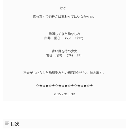
けど、
真っ直ぐで純粋さは変わってはいなかった。
帰国してきた幼なじみ
白井 優心 （ｼﾗｲ ﾕｳｼﾝ）
青い目を持つ少女
古谷 瑠璃 （ﾌﾙﾔ ﾙﾘ）
再会がもたらした幼馴染みとの初恋物語が今、動き出す。
☆★☆★☆★☆★☆★☆★☆★☆★☆★
2015 7.31 END
目次