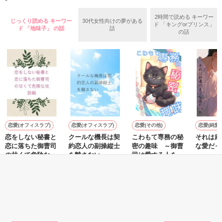
羅（24）との浮気が発覚した上、いつのまにか元カノにされて
いた。

2時間で読める キーワー
じっくり読める キーワー
30代女性向けの夢がある
ド 「キングorプリンス」
守と由羅から『便利屋雛子』と馬鹿にされ、一人こっそり泣い
ド 「地味子」 の話
話
＊以前、公開していた話の改稿版です＊

の話
ていた雛子に、企画戦略室の上司である雪瀬鷹哉（29）が
『──俺と結婚してくれないか』といきなりプロポーズをしてき
た上、同居まで提案してきて──？

鷹哉『宜しくな、俺の雛子』🦅

雛子『俺の……ひぃ、雛子？！！！』🐥

作品を読む
シゴデキで冷徹な上司が見せる素顔は、なぜか想像以上に甘く
て……🐥💓🦅

恋愛(オフィスラブ)
恋愛(オフィスラブ)
恋愛(その他)
恋愛(純愛)
恋をしない秘書と
クールな機長は契
こわもて専務の秘
それは麻
※表紙も作中使用の画像も全てフリー素材です。

恋に落ちた御曹司
約恋人の副操縦士
密の趣味 ～御曹
な愛だっ
※執筆期間2026.6.3〜7.20完結です。　

の甘くて危険な攻
を離さない
司は愛する人を運
春夏冬／
※他サイトさんにて恋愛トレンド1位でした〜良かったら読ん
防戦
命の糸でからめと
せいとも／著
コハラ／著
またたびやま銀猫
で頂けると嬉しいです。
る～
／著
もっと見る
作品を読む
かんたん検索の条件を変える