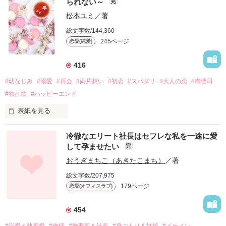
られない～
完
松本ユミ
／著
総文字数/144,360
245ページ
恋愛(純愛)
416
#幼なじみ
#溺愛
#再会
#両片想い
#初恋
#スパダリ
#大人の恋
#御曹司
#独占欲
#ハッピーエンド
表紙を見る
冷徹なエリート社長はセフレな私を一途に愛
して孕ませたい
完
幼なじみの哲平に淡い恋心を抱いていた美桜。

おうぎまちこ（あきたこまち）
／著
しかし、ある出来事をきっかけに二人の関係は壊れてしまう。

総文字数/207,975
関係修復もできないまま、美桜は両親の離婚によって

179ページ
恋愛(オフィスラブ)
引っ越すことになり、哲平とも離れ離れになった。

それから約十二年後。

454
過去の傷から、二度と会いたくないと思っていた哲平に

#溺愛＆執着愛
#俺様
#御曹司＆社長
#身ごもり＆妊娠
#イケメン