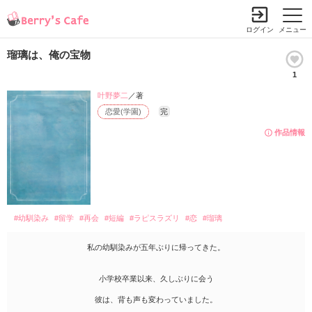
ログイン
メニュー
瑠璃は、俺の宝物
1
叶野夢二
／著
恋愛(学園)
完
作品情報
#幼馴染み
#留学
#再会
#短編
#ラピスラズリ
#恋
#瑠璃
私の幼馴染みが五年ぶりに帰ってきた。
小学校卒業以来、久しぶりに会う
彼は、背も声も変わっていました。