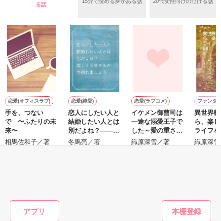
15分で読める夢がある話
20代女性向けの泣ける話
る話
＊モラルハザード

※2009年2月15日完結作品。

倫理の欠如。倫理観や道徳的節度がなくなり，社会的な責任を
果たさないこと。

作品を読む
wikipediaより

恋愛(オフィスラブ)
恋愛(純愛)
恋愛(ラブコメ)
ファンタ
手を、つない
恋人にしたい人と
イケメン御曹司は
異世界転
V
＊＊＊＊＊＊＊＊＊＊＊＊

で 〜ふたりの未
結婚したい人とは
一途な溺愛王子で
ら、楽し
c
来〜
別だよね？―――
した～愛の重さは
ライフを
森川奈美　27歳　

激しく同意するの
ヘビー級？！～
い!!
相馬佐和子／著
冬馬亮／著
織原深雪／著
織原深雪
娘　向日葵（ひまり）　　２歳

で別れましょう
ブログタイトル：向日葵の部屋

もっと見る
高畠杏子　29歳

かんたん検索の条件を変える
娘　　莉依紗（りいさ）　２歳

ブログタイトル：りいさと優しい時間

アプリ