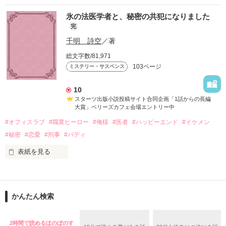
大学二年の冬のこと 

氷の法医学者と、秘密の共犯になりました
完
｢久しぶり。いやぁ、脱獄するのに苦労したよ｣ 

千明 詩空
／著
総文字数/81,971
幼児教室で出会った、奈美、杏子、真琴。

103ページ
ミステリー・サスペンス
爽やかに語る囚人

３人は日々の子育てのことや日常のことをブログに綴っていく
10
が

スターツ出版小説投稿サイト合同企画「1話からの長編
｢君に会うために、俺、頑張ったんだよ。

大賞」ベリーズカフェ会場エントリー中
#オフィスラブ
#職業ヒーロー
#俺様
#医者
#ハッピーエンド
#イケメン
ああ、もう離さない｣

それが、いつの間にか

#秘密
#恋愛
#刑事
#バディ
表紙を見る
彼が、帰ってきた 

お互いの日常を垣間見ることになり

スターツ出版小説投稿サイト合同企画「第2回1話だけ大賞」編
そして、自分を顕示することになり

集部おすすめ作品
そう理解するのには大分時間がかかり 

彼女らのモラル（倫理、道徳）が壊れ始め…

かんたん検索
私の日常も、これで終わりだと語られた 

作品を読む
モラルハザードを起こす…

2時間で読めるほのぼのす