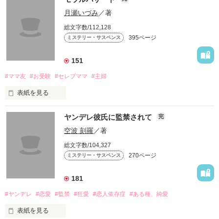
月瀬いづみ
／著
総文字数/112,128
395ページ
ミステリー・サスペンス
151
#ママ友
#お受験
#セレブママ
#主婦
表紙を見る
セレブママが集まる自由が丘のカフェで

ヤンデレ彼氏に監禁されて
完
空波 刻羅
／著
ある女が警察に捕まる。

総文字数/104,327
270ページ
ミステリー・サスペンス
なぜ？

181
#ヤンデレ
#恋愛
#監禁
#狂愛
#恋人依存症
#ある種、純愛
自分も子供も着飾り、有名な幼児教室に通う女に

表紙を見る
いったい、何があったのか？
