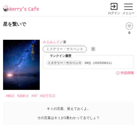
ログイン
メニュー
星を繋いで
0
めるあんず
／著
ミステリー・サスペンス
完
ランクイン履歴
ミステリー・サスペンス
39位（2025/08/11）
作品情報
#解読
#謎解き
#SF
#架空言語
キミの言葉、覚えておくよ。
その言葉はキミが1番わかってるでしょ？