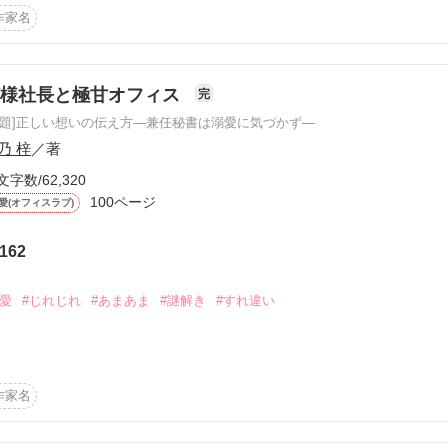
作家名
彼らは王や城を含め

た事件の謎を追いながら、

持するため

るさとへ旅立つ――！

担っていた

俺様社長と極甘オフィス
完
プに立つ

原題]正しい想いの伝え方―兼任秘書は溺愛に気づかず―
ガーの副官を務めている

主婦力にあふれる非モテ女子

乃 梓
／著
の血を引く

く翻弄してくる上官に

文字数/62,320
な距離感を保つふたり

100ページ
愛(オフィスラブ)
史と能力を研究する学者

に化けて、気まぐれに出会った女性に美しさを与える』

寧語でマルーシャに接する

162
で流行り、関連するような不可思議な事件が起きる

リアだったが、そこで意外な人物と知り合い……

の５歳児。マルーシャの従姉妹

溺愛
#じれじれ
#あまあま
#謎解き
#すれ違い
くっつけたくて暗躍する

ろ。髪の毛一本でも他の奴に触らせたくない」

……私は、この命もこの体もあなたに捧げるって」

にだって困らない

作品を読む
ちいちかまうのか

作家名
言葉を囁いて
