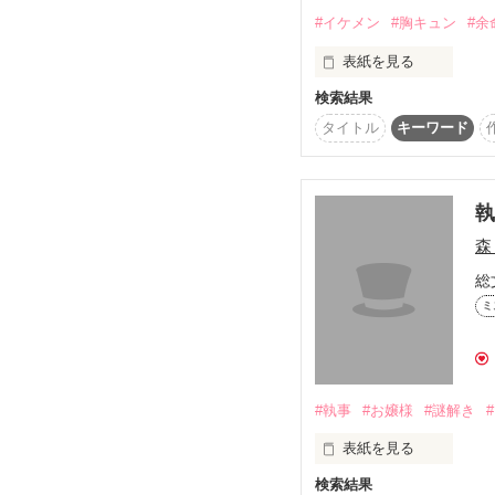
#イケメン
#胸キュン
#余
表紙を見る
検索結果
入院中に偶然出会った女
好きなのに僕は君の本当
タイトル
キーワード
高田湊月(たかだ・みつき
　　　　　　×

森
総
ミ
#執事
#お嬢様
#謎解き
表紙を見る
検索結果
極道の孫・恵理夜(エリ