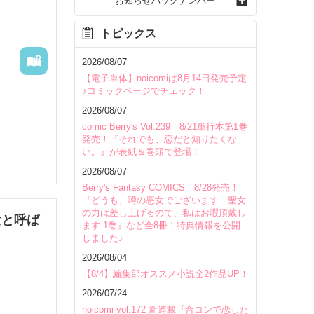
お知らせバックナンバー
トピックス
2026/08/07
【電子単体】noicomiは8月14日発売予定
♪コミックページでチェック！
2026/08/07
comic Berry's Vol.239 8/21単行本第1巻
発売！『それでも、恋だと知りたくな
い。』が表紙＆巻頭で登場！
2026/08/07
Berry's Fantasy COMICS 8/28発売！
『どうも、噂の悪女でございます 聖女
の力は差し上げるので、私はお暇頂戴し
女と呼ば
ます 1巻』など全8冊！特典情報を公開
しました♪
2026/08/04
いて
【8/4】編集部オススメ小説全2作品UP！
2026/07/24
noicomi vol.172 新連載『合コンで恋した