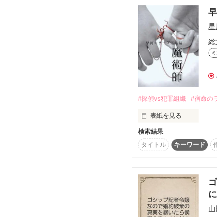
次の瞬間には平気な顔で
「あなたが？」

でも、大丈夫

星
私は間違えたりしない、
それはどちらの話なの？
それを分かっているから
総
表紙公開　2018.12.12

ミ
彼が私を必要とする理由
2018.12.21～2019.3.1

☆ばんび★さん　チャ
公開＆完結　2017年3月
恋するビル小説コンテス
・。*・。*・。*・。*・
#探偵vs犯罪組織
#宿命の
本編に登場するもうひと
・。*・。*・。*・。*・
「月に誓いを、瞼に口
表紙を見る
よこやま 暁巴さん　u
時系列はこの作品の前
レビューありがとうござ
そちらを先に読んでい
検索結果
早河は脱獄した貴嶋佑
・。*・。*・。*・。*・
から1年が経過した。

タイトル
キーワード
また国王クラウスの物語
こちらは｢社内限定恋愛
「瞳に印を、首筋に口
関東近郊で昨年から相
リンク作品であり、ネタ
こちらは最終章的な位
いつも貴嶋佑聖の名前が
再び動き出した貴嶋の目
ゴ
できれば、そちらを先
シリーズものとして興
お話自体はどちらも単体
(コミカライズに他作品
リアルと虚像の境界線、
絡み合う赤い糸の先、君
山
。*・。*・。*・。*・。