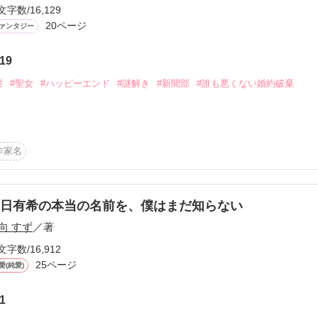
文字数/16,129
赤い色をしていると思う？

作品を読む
京一の俺様度もＵＰし

20ページ
ァンタジー
ドも随所に加筆しています

てください

19
法行為を助長するものではなく、法律、法令に反する行為を容認、推奨
本棚inをしてくださった皆様

察
#聖女
#ハッピーエンド
#謎解き
#新聞部
#誰も悪くない婚約破棄
団体、実際に起きた事件事故とは関係がありません。

リーとしてお楽しみください。
は、王立学園の新聞部員。

作品を読む
作家名
作品を読む
の恋愛沙汰を見逃しはしない――

、

つものだから！

日有希の本当の名前を、僕はまだ知らない
声が聞こえてきた……って待って！

向 すず
／著
棄宣言ですって！？

る案件ですよ……！

文字数/16,912
25ページ
愛(純愛)
ーさん、

ぃっ！！
1