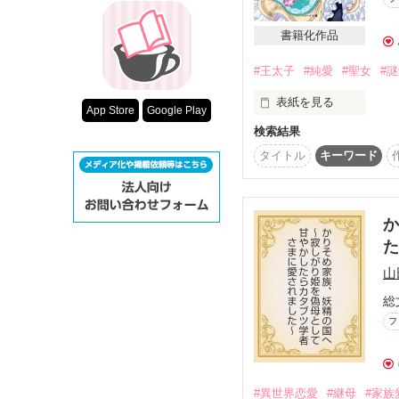
超短編！フェチ
陛下の『人格の殺し合い
スターツ出版小
書籍化作品
能力を利用するために
#王太子
#純愛
#聖女
#
その他の条件
動画あり
表紙を見る
App Store
Google Play
検索結果
アンティークショップで
宝石にしみついた想い
タイトル
キーワード
その力を発揮して

見目麗しき王太子ジェ
お忍びでやってくる彼に
か
おっとり鈍感娘の

宝石と恋と謎解きの物語
山
総
2022．4．19 完結公開

フ
#異世界恋愛
#継母
#家族