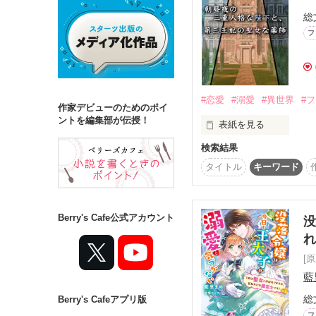
総
フ
詳しく検索
検索対象
タイトル
キ
#恋愛
#溺愛
#異世界
#
作家デビューのためのポイ
ジャンル
ントを編集部が伝授！
表紙を見る
検索結果
陛下は一日に人格が三回
タイトル
キーワード
朝と昼と夜の三人格は、
ステータス
ーーーーーーーーーーー
全て
完結
Berry's Cafe公式アカウント
没
紳士な銀髪の陛下・アサ
作品の長さ
陽気な金髪の陛下・ヒル
[
長編
中編
藍
冷酷な黒髪の陛下・ヨル
総
Berry's Cafeアプリ版
コンテスト
ーーーーーーーーーーー
フ