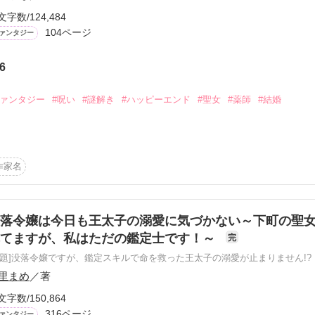
文字数/124,484
104ページ
ァンタジー
6
ーワード
作家名
表紙コメント
あらすじ
ファンタジー
#呪い
#謎解き
#ハッピーエンド
#聖女
#薬師
#結婚
感想
変わる。

作家名
それぞれ聖女を娶る。

ーーーーーーーーーーーー

更新中
落令嬢は今日も王太子の溺愛に気づかない～下町の聖
の妃は、隣国の聖女モニカ。

れてますが、私はただの鑑定士です！～
完
の妃は、薬師の妹ランナ。

原題]没落令嬢ですが、鑑定スキルで命を救った王太子の溺愛が止まりません!?
短編
作品の長さにつ
里まめ
／著
の妃は、薬師の姉ポーラ。

文字数/150,864
ーーーーーーーーーーーー

316ページ
ァンタジー