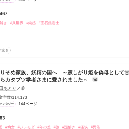
から始まる溺愛コンテスト
』に巻き込まれ、

説投稿サイト合同企画「1話からの長編大賞」ベリーズカフェ
467
娶られた三人の王妃。
謎解き
#異世界
#鈍感
#宝石鑑定士
コミックあり
作品を読む
働くオデットは

を読める特殊能力を持っている。

作家名
ラールの窮地を救ってからというもの

甘く迫られて……。

りそめ家族、妖精の国へ ～寂しがり姫を偽母として
たらカタブツ学者さまに愛されました～
完
。

田あとり
／著
文字数/114,173
144ページ
ァンタジー
63
愛
#幼女
#ジレモダ
#年の差
#旅
#謎解き
#痛快
#異能