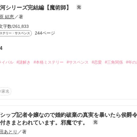
、仕事の話を振ってくる

早河シリーズ完結編【魔術師】
完
原 結恵
／著
勘違いしたりしない



、そばにいられる

文字数/261,833
244ページ
ステリー・サスペンス
は面白いくらい単純だ

マさん　レビューありがとうございます！

4
14日

ト　参加作品

。*・。*・。*・。*・。*・。*・

ライバル
#謎解き
#本格ミステリー
#サスペンス
#恋愛
#三角関係
#年の
りのアードラーのお話は

。*・。*・。*・。*・。*・。*・

づけを―冷徹騎士団長による不器用な独占愛―」

samoさん　聖凪砂さん　さとみっちさん

になりますので、興味のある方は

います！

ただいた方がいいかもしれません。

聖の行方を追っているが、拘置所から忽然と消えた貴嶋の手掛かりは掴
。*・。*・。*・。*・。*・。*・

作家名
は

―ヒーローと恋に落ちるまで―｣

づけを―孤高な国王陛下による断ち難き愛染―」

次ぐ未成年者の集団自殺事件。自殺した者達のSNSアカウントの最後の
バレを含んでおります

置づけなので、あとの２作品を読んだあとが楽しめると思います。

書き残されていた。

的とは？

シップ記者令嬢なので婚約破棄の真実を暴いたら侯爵
に読んでいただけると嬉しいです

味のある方は他作品もよろしければ読んでみてください。

に付きまとわれています。邪魔です。
で楽しんでいただけます

完
のヒーロ＆ヒロインもちらっと登場します)
人と神の境界線。

の赤い糸の相手は誰？

田あとり
／著
*・。*・。*・。*・。*・。*・
