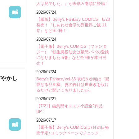
人は兄でした。』が表紙＆巻頭に登場！
会場
2026/07/24
【紙版】Berry's Fantasy COMICS 8/28
発売！『しあわせ食堂の異世界ご飯 11
巻』など全8冊！
2026/07/24
【電子版】Berry's COMICS（ファンタ
ジー）『転生悪役幼女は最恐パパの愛娘
になりました 5巻』など全7冊が本日発
売！
2026/07/24
甘やかし
Berry's FantasyVol.83 表紙＆巻頭は『親
愛なる旦那様、妻の役目は世継ぎを設け
るだけと聞いておりましたが』
2026/07/21
【7/21】編集部オススメ小説全2作品
UP！
2026/07/17
【電子版】Berry's COMICSは7月24日発
売予定♪コミックページでチェック！