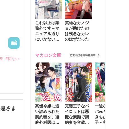
これ以上は業
英雄なカノジ
務外です～マ
ョが助けたの
ニュアル通り
は残念なカレ
にいかない彼
のはずだった
に無難な日々
を崩されて～
マカロン文庫
恋愛小説を随時募集中
差
#切ない
めず脱獄
投稿には
高慢令嬢に追
完璧王子なパ
一途な社長パ
執
令息さま
い詰められた
イロットは悪
パvsママ大好
士
契約妻を、凄
魔な素顔で契
きちびっこ息
偽
腕外科医はこ
約妻を容赦な
子～私を捨て
情
の手で愛し抜
く激愛する
たはずの元夫
堕