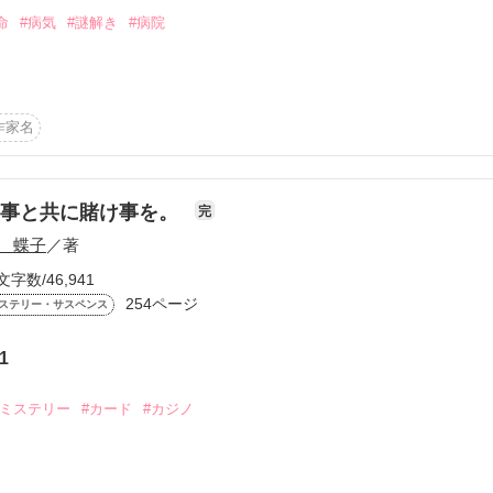
作品を読む
命
#病気
#謎解き
#病院
の子。

の名前すら知らなかったーー

作家名
)14歳

執事と共に賭け事を。
完
 蝶子
／著
文字数/46,941
254ページ
ステリー・サスペンス
作品を読む
1
#ミステリー
#カード
#カジノ
ヤ)の夏の最後の思い出。
