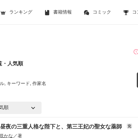
ランキング
書籍情報
コミック
コ
覧・人気順
ル, キーワード, 作家名
朝昼夜の三重人格な陛下と、第三王妃の聖女な薬師
完
咲かな
／著