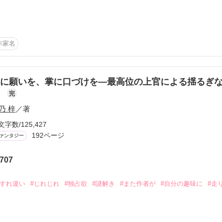
作品を読む
も侯国の領主？

作家名
、その国はなんと――



に願いを、掌に口づけを―最高位の上官による揺るぎ
と二人暮らしのマルーシャ

―
完
たのは、幼女ミュシカと

乃 梓
／著
者のダニール

文字数/125,427
受け、マルーシャを探しに来たらしい

192ページ
ァンタジー
精の血が流れていると言われても



707
ながり生きてきた

#すれ違い
#じれじれ
#独占欲
#謎解き
#また作者が
#自分の趣味に
#走
〈四季〉――

シャが受け継ぐ役割と、

の騎士団『アルノー夜警団』

られた力とは？
