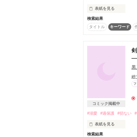
表紙を見る
検索結果
私に祖父がいる？　しか
タイトル
キーワード
祖父である侯爵が治める
妖精たちの暮らす土地！
剣
小さな町で時計職人の父
父の時計工房を訪ねてき
黒
その伯父でおだやかな学
総
彼らは祖父侯爵の命を
フ
実はマルーシャには妖
そんなこと聞いてない！
コミック掲載中
妖精たちは自然の力とつ
#溺愛
#過保護
#切ない
中でも大きな力なのが、
表紙を見る
〈春〉に愛されたマルー
検索結果
アルント王国の誇る最強
無邪気なミュシカに秘め