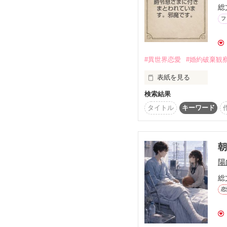
総
──運命の赤い糸はなぜ
書籍版ではタイトル通り
フ
ふたりの甘々なエピソー
よろしければ覗いてやっ
※この物語は犯罪、違
読んでくださった皆様、
でもありません。

#異世界恋愛
#婚約破棄観
また、実在する人物、
フィクションのミステ
表紙を見る
検索結果
貧乏男爵令嬢のルーシー
タイトル
キーワード
ルーシーの目は学園内
だって貴族の恋も婚約も
すべて政治的な意味を持
朝
さあ今日も、いさかう
陽
ローランド王子が婚約破
これは取材のしがいがあ
総
恋
だから侯爵令息のアーサ
邪魔しないで下さいぃ