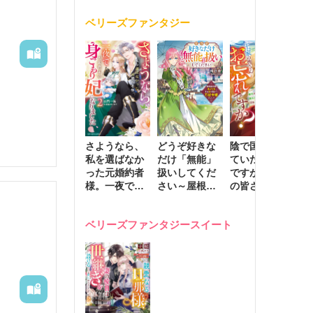
く
が息子に負け
ベリーズファンタジー
じと溺愛して
きます～
するもの
さようなら、
どうぞ好きな
陰で国を支え
転
私を選ばなか
だけ「無能」
ていたのは私
と
った元婚約者
扱いしてくだ
ですが、王家
っ
様。一夜で大
さい～屋根裏
の皆さんお忘
国
国君主の身ご
部屋の本の
れですか？～
に
もり妃になり
虫、実は国を
追放された隠
不
ベリーズファンタジースイート
ました２
動かす万能令
れ才女の辺境
保
嬢でした～
スローライフ
で
計画～
能
し