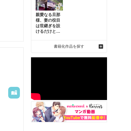
親愛なる旦那
様、妻の役目
は世継ぎを設
けるだけと聞
いておりまし
たが～虐げら
書籍化作品を探す
れ才女の幸せ
な結婚～2