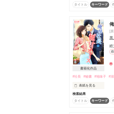
タイトル
キーワード
国王直属の管轄にあり、
ミュシカの両親が失踪し
国民の安穏な暮らしを維
マルーシャは亡き母のふ
警護・官憲組織の役割も
セシリアは夜警団のトッ
[
双璧元帥のひとりルディ
●マルーシャ　倹約家で
黒
実は侯爵の孫娘で、妖精
過保護で冗談交じりに甘
総
頭を悩ませながらも微妙
恋
●ダニール　妖精族の歴
『アスモデウスは青年
社会生活では不器用。丁
ある日、妙な噂が王都
書籍化作品
調査に乗り出したセシ
●ミュシカ　侯爵の孫娘
#社長
#秘書
#地味子
#
マルーシャとダニールを
「全部俺のものなんだ
表紙を見る
「だって決めたんです
検索結果
誰にでも優しくて、女性
なのに、どうして私にい
だから、許して

タイトル
キーワード
いつも冗談交じりに甘い
「きっと後悔する」
