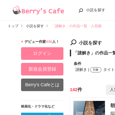
小説を探す
トップ
小説を探す
「謎解き」の作品一覧・人気順
デビュー作家
436
人！
小説を探す
「謎解き」の作品一
ログイン
条件
新規会員登録
謎解き |
タイト
対象
Berry's Cafeとは
検索ワード
142
件
映画化・ドラマ化など
桜