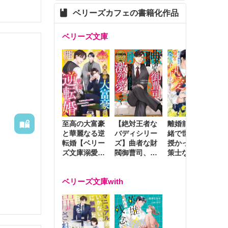
ベリーズカフェの書籍化作品
ベリーズ文庫
至高の大富豪
離婚前夜に内
冷
【絶対王者な
と華麗なる逆
緒で世継ぎを
や
バディシリー
転婚【ベリー
授かったら～
生
ズ】曲者な財
ズ文庫溺愛ア
策士な御曹司
を
閥御曹司、笑
ンソロジー】
はママとベビ
～
顔の圧で契約
ーを執愛で守
つ
妻を攻め立て
ベリーズ文庫with
り離さない～
様
激烈愛で貫く
し