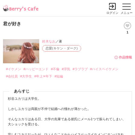
ログイン
メニュー
君が好き
1
鈴木なお
／著
恋愛(キケン・ダーク)
作品情報
#イケメン
#ハッピーエンド
#不倫
#浮気
#ラブラブ
#ハイスペイケメン
#会社員
#大学生
#年上✕年下
#短編
あらすじ
杉谷ユカリは大学生。
しかしユカリは両親が不仲で結婚への憧れが薄かった。
そんなユカリはある日、大学の先輩である彼氏にメール1つで振られてしまい、
大ショックを受ける。
悲しむユカリだったが、ひょんなことからハイスペックイケメンにナンパされ、