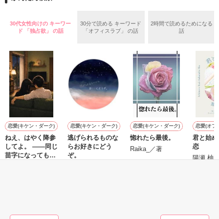
めた、同期で恋人の石垣守（26）がいるのだが、後輩の姫原由
羅（24）との浮気が発覚した上、いつのまにか元カノにされて
いた。

30代女性向けの キーワー
30分で読める キーワード
2時間で読めるためになる
守と由羅から『便利屋雛子』と馬鹿にされ、一人こっそり泣い
ド 「独占欲」 の話
「オフィスラブ」 の話
話
＊以前、公開していた話の改稿版です＊

ていた雛子に、企画戦略室の上司である雪瀬鷹哉（29）が
『──俺と結婚してくれないか』といきなりプロポーズをしてき
た上、同居まで提案してきて──？

鷹哉『宜しくな、俺の雛子』🦅

雛子『俺の……ひぃ、雛子？！！！』🐥

作品を読む
シゴデキで冷徹な上司が見せる素顔は、なぜか想像以上に甘く
て……🐥💓🦅

恋愛(キケン・ダーク)
恋愛(キケン・ダーク)
恋愛(キケン・ダーク)
恋愛(オフ
ねえ、はやく降参
逃げられるものな
惚れたら最後。
君と始め
※表紙も作中使用の画像も全てフリー素材です。

してよ。 ――同じ
らお好きにどう
恋
※執筆期間2026.6.3〜7.20完結です。　

Raika_／著
苗字になっても、
ぞ。
陽瀬 柚
※他サイトさんにて恋愛トレンド1位でした〜良かったら読ん
まだ足りない。甘
momomo／著
小花衣いろは／著
で頂けると嬉しいです。
くて焦れったい心
理戦を続ける夫
もっと見る
婦。
作品を読む
かんたん検索の条件を変える