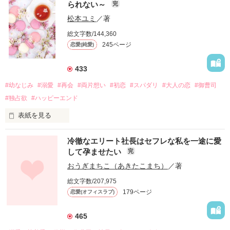
られない～
完
松本ユミ
／著
総文字数/144,360
245ページ
恋愛(純愛)
433
#幼なじみ
#溺愛
#再会
#両片想い
#初恋
#スパダリ
#大人の恋
#御曹司
#独占欲
#ハッピーエンド
表紙を見る
冷徹なエリート社長はセフレな私を一途に愛
して孕ませたい
完
幼なじみの哲平に淡い恋心を抱いていた美桜。

おうぎまちこ（あきたこまち）
／著
しかし、ある出来事をきっかけに二人の関係は壊れてしまう。

総文字数/207,975
関係修復もできないまま、美桜は両親の離婚によって

179ページ
恋愛(オフィスラブ)
引っ越すことになり、哲平とも離れ離れになった。

それから約十二年後。

465