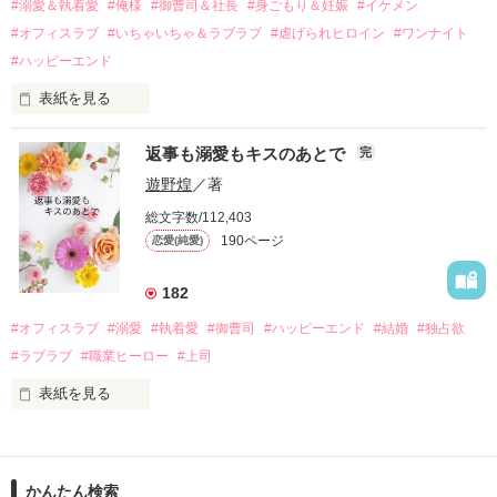
過去の傷から、二度と会いたくないと思っていた哲平に

#溺愛＆執着愛
#俺様
#御曹司＆社長
#身ごもり＆妊娠
#イケメン
運命のような再会を果たす。

#オフィスラブ
#いちゃいちゃ＆ラブラブ
#虐げられヒロイン
#ワンナイト
そして、ひょんなことから

#ハッピーエンド
酔った勢いで一夜を共にしてしまった。

表紙を見る
さらに、美桜が初めてだと知った哲平は

『責任をとる、結婚しよう』と真っ直ぐに告げてきた。

　おかしな噂を流されて前の職場でうまくいかなかった梅田美
戸惑う美桜とは裏腹に、好きという気持ちを隠すことなく

返事も溺愛もキスのあとで
完
桜は、海外で傷心旅行をしていたところ、日本人美青年と出会
甘やかしてくる。

い、酒の勢いもあり一夜限りの関係となる。

遊野煌
／著
　帰国後、美桜は新しい職場でワンナイトした美青年と再会。
そんなある日、哲平は美桜がストーカー被害に

総文字数/112,403
なんと彼の正体は、とある財閥御曹司にも関わらず、一族を離
遭っていることを知る。

190ページ
恋愛(純愛)
れて起業した新進気鋭の実業家、社内でも冷徹だと評判な社長
美桜を守るため、哲平は同居を提案してきて――。

――御影恭司その人だったのだ――！

　なぜか恭司から飼い猫の世話係を命じられた美桜は、猫の世
182
話を口実にしばしば呼び出された上、二人はいわゆる身体だけ
夏木美桜(なつきみお)

#オフィスラブ
#溺愛
#執着愛
#御曹司
#ハッピーエンド
#結婚
#独占欲
✕

#ラブラブ
#職業ヒーロー
#上司
鳴海哲平 (なるみてっぺい)

表紙を見る
作品を読む
止まっていたはずの二人の時間が、再び動き出す。

舞川雛子（26）は大手お菓子メーカー、三日月製菓コーポレー
再会から始まる、溺愛ラブ。

ションの企画戦略室で働いている。

また雛子には2年前から付き合いはじめ、半年前から同棲を始
2026.6.5～2026.7.25

かんたん検索