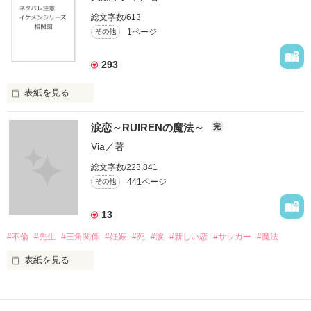
総文字数/613
1ページ
その他
293
表紙を見る
イケメンシリーズ相関図

涙恋～RUIRENの魔法～
完
第一弾から第十弾

Via
／著
総文字数/223,841
作品を読むのに役立てばと思います
441ページ
その他
13
作品を読む
#不倫
#先生
#三角関係
#妊娠
#死
#涙
#新しい恋
#サッカー
#魔法
表紙を見る
＝＝＝＝＝＝＝＝＝＝＝＝
