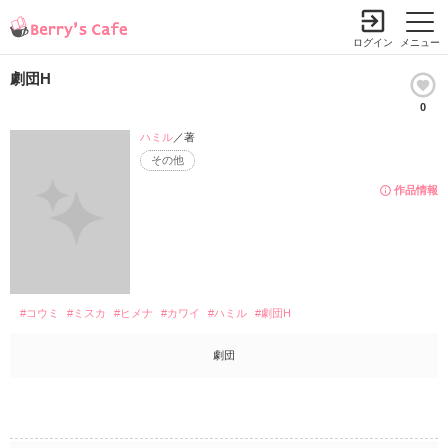
ログイン
メニュー
劇団H
0
ハミル
／著
その他
作品情報
#コウミ
#ミスカ
#ヒメナ
#カワイ
#ハミル
#劇団H
劇団