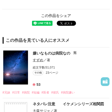
この作品をシェア
この作品を見ている人にオススメ
嫌いなものは病院なの
完
すずめ
／著
総文字数/31,071
23ページ
その他
53
#兄妹
#日常
#病院
#短編
#医者
#彼氏
#病院嫌い
ネタバレ注意 イケメンシリーズ相関図
大森サジャ
／著