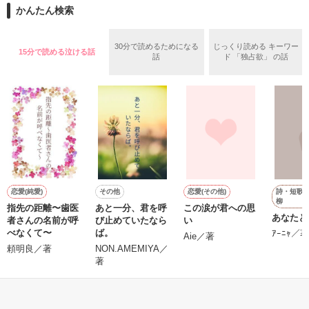
「俺と出会ってから

かんたん検索
泣かせてばかりで…ゴメン…」

ユウは悲しく微笑む・・・・

30分で読めるためになる
じっくり読める キーワー
15分で読める泣ける話
話
ド 「独占欲」 の話
不倫　教師との禁断の愛

悩み傷つき　精一杯愛した人

「俺なら　亜恋を

泣かせたりしないのに…」

愛斗はまっすぐ私を見る。

詩・短歌
恋愛(純愛)
その他
恋愛(その他)
柳
指先の距離〜歯医
あと一分、君を呼
この涙が君への思
あなたと
者さんの名前が呼
び止めていたなら
い
ユウと愛斗の間で

べなくて〜
ば。
ｱｰﾆｬ／著
Aie／著
揺れ動く　私は

頼明良／著
NON.AMEMIYA／
著
再び涙恋の魔法にかけられ

運命の再会を選んだ………

もっと見る