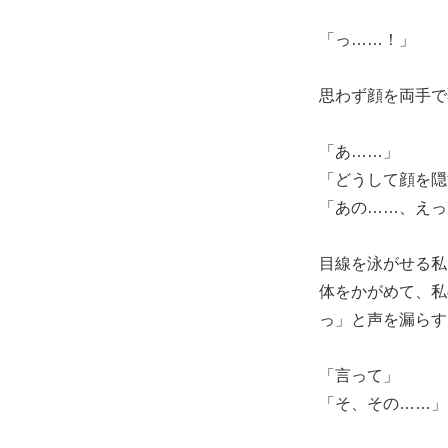
「っ……！」
思わず顔を両手で
「あ……」
「どうして顔を隠
「あの……、えっ
目線を泳がせる私
体をかがめて、私
っ」と声を漏らす
「言って」
「そ、その……」