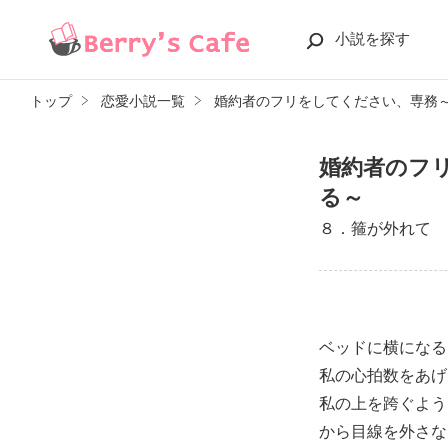
小説を探す
トップ
恋愛小説一覧
婚約者のフリをしてください、専務
婚約者のフ
る～
８．箍が外れて
ベッドに横になる
私の心拍数をあげ
私の上を跨ぐよう
から目線を外さな