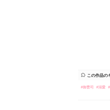
この作品の
#御曹司
#溺愛