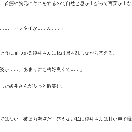
、首筋や胸元にキスをするので自然と息が上がって言葉が出な
……、ネクタイが……ん……」
そうに見つめる綾斗さんに私は息を乱しながら答える。
姿が……、あまりにも格好良くて……」
した綾斗さんがふっと微笑む。
ではない。破壊力満点だ。答えない私に綾斗さんは甘い声で囁