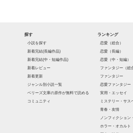
探す
ランキング
小説を探す
恋愛（総合）
新着完結(長編作品)
恋愛（長編）
新着完結(中・短編作品)
恋愛（中・短編）
新着レビュー
ファンタジー（総
新着更新
ファンタジー
ジャンル別小説一覧
恋愛ファンタジー
ベリーズ文庫の原作が無料で読める
実用・エッセイ
コミュニティ
ミステリー・サス
青春・友情
ノンフィクション
ホラー・オカルト