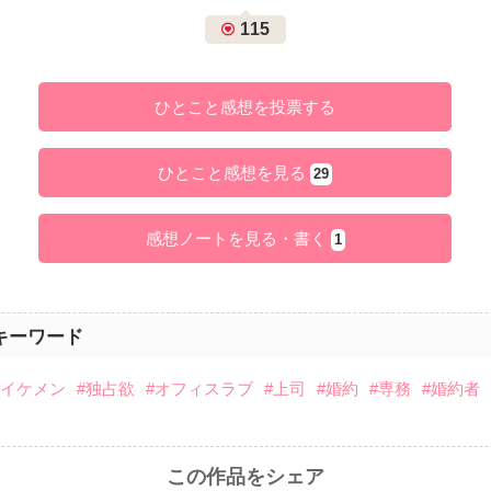
115
ひとこと感想を投票する
ひとこと感想を見る
29
感想ノートを見る・書く
1
キーワード
#イケメン
#独占欲
#オフィスラブ
#上司
#婚約
#専務
#婚約者
この作品をシェア