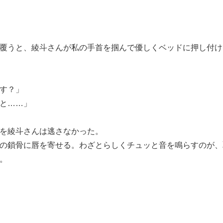
覆うと、綾斗さんが私の手首を掴んで優しくベッドに押し付け
す？」
と……」
を綾斗さんは逃さなかった。
の鎖骨に唇を寄せる。わざとらしくチュッと音を鳴らすのが、
。