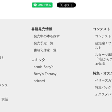
書籍発売情報
コンテスト
発売中の本を探す
コンテスト
発売予定一覧
超短編！フ
スト
書籍化作家一覧
スターツ出
合）
「1話から
コミック
ェ会場
comic Berry's
特集・オス
Berry's Fantasy
ベリーズカ
noicomi
ペンス
特集バック
オススメバ
・実話