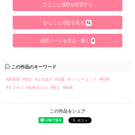
ひとこと感想を投票する
ひとこと感想を見る
51
感想ノートを見る・書く
4
この作品のキーワード
#異世界
#幼女
#ほのぼの
#溺愛
#ハッピーエンド
#料理
#モフモフ
#女性主人公
#獣人
#妖精
この作品をシェア